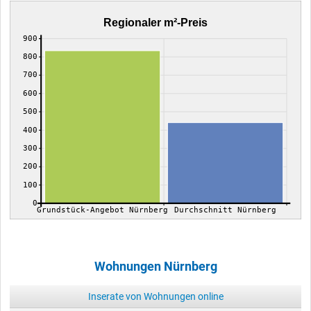
Regionaler m²-Preis
900
800
700
600
500
400
300
200
100
0
Grundstück-Angebot Nürnberg
Durchschnitt Nürnberg
Wohnungen Nürnberg
Inserate von Wohnungen online