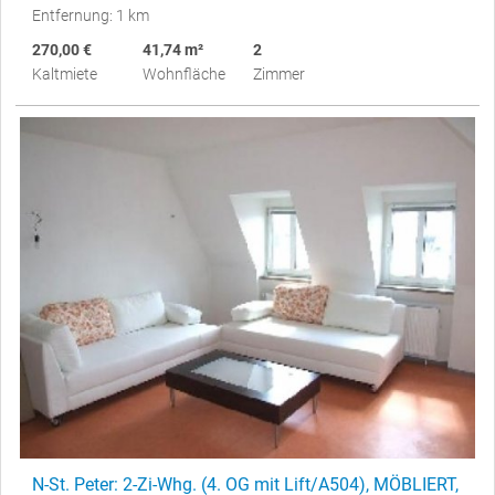
Entfernung: 1 km
270,00 €
41,74 m²
2
Kaltmiete
Wohnfläche
Zimmer
N-St. Peter: 2-Zi-Whg. (4. OG mit Lift/A504), MÖBLIERT,