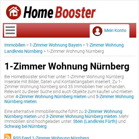
Mein Konto
Immobilien
>
1-Zimmer Wohnung Bayern
>
1-Zimmer Wohnung
Landkreis Nürnberg
>
1-Zimmer Wohnung Nürnberg
1-Zimmer Wohnung Nürnberg
Bei HomeBooster sind hier unter
1-Zimmer Wohnung Nürnberg
Inserate mit Bilder, Daten und Kontaktangaben inseriert. Zu 1-
Zimmer Wohnung Nürnberg sind 35 Immobilien hier vorhanden.
Relevant zu dieser Suche sind auch Objekte zum kaufen und mieten
unter
4-Zimmer Wohnung Nürnberg mieten
und
5-Zimmer Wohnung
Nürnberg mieten
.
Eine alternative Immobiliensuche führt zu
2-Zimmer Wohnung
Nürnberg mieten
und
3-Zimmer Wohnung Nürnberg mieten
. Mehr
Immobilien sind hochgeladen unter:
Stein (Landkreis Fürth)
und
Schwaig bei Nürnberg
.
RSS Feed 1-Zimmer Wohnung Nürnberg