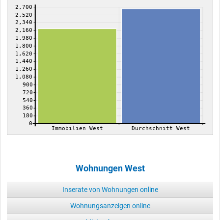
2,700
2,520
2,340
2,160
1,980
1,800
1,620
1,440
1,260
1,080
900
720
540
360
180
0
Immobilien West
Durchschnitt West
Wohnungen West
Inserate von Wohnungen online
Wohnungsanzeigen online