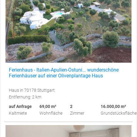
Ferienhaus - Italien-Apulien-Ostuni... wunderschöne
Ferienhäuser auf einer Olivenplantage Haus
Haus in 70178 Stuttgart
Entfernung: 2 km
auf Anfrage
69,00 m²
2
16.000,00 m²
Kaltmiete
Wohnfläche
Zimmer
Grundstücksfläche