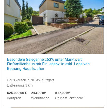
Besondere Gelegenheit:63% unter Marktwert
Einfamilienhaus mit Einliegerw. in exkl. Lage von
Botnang Haus kaufen
Haus kaufen in 70195 Stuttgart
Entfernung: 3 km
525.000,00 €
243,00 m²
517,00 m²
Kaufpreis
Wohnfläche
Grundstücksfläche