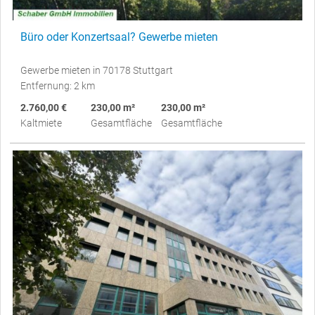
Büro oder Konzertsaal? Gewerbe mieten
Gewerbe mieten in 70178 Stuttgart
Entfernung: 2 km
2.760,00 €
230,00 m²
230,00 m²
Kaltmiete
Gesamtfläche
Gesamtfläche