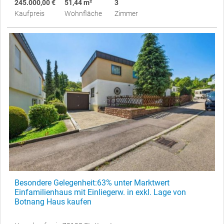
245.000,00 €
51,44 m²
3
Kaufpreis
Wohnfläche
Zimmer
Besondere Gelegenheit:63% unter Marktwert
Einfamilienhaus mit Einliegerw. in exkl. Lage von
Botnang Haus kaufen