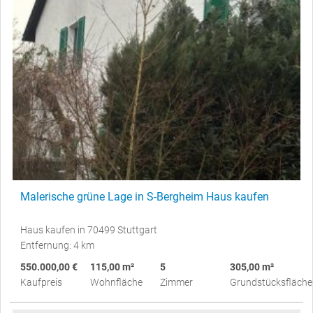
Malerische grüne Lage in S-Bergheim Haus kaufen
Haus kaufen in 70499 Stuttgart
Entfernung: 4 km
550.000,00 €
115,00 m²
5
305,00 m²
Kaufpreis
Wohnfläche
Zimmer
Grundstücksfläche