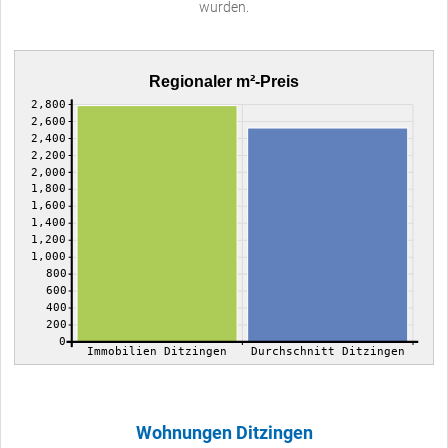
wurden.
Regionaler m²-Preis
2,800
2,600
2,400
2,200
2,000
1,800
1,600
1,400
1,200
1,000
800
600
400
200
0
Immobilien Ditzingen
Durchschnitt Ditzingen
Wohnungen Ditzingen