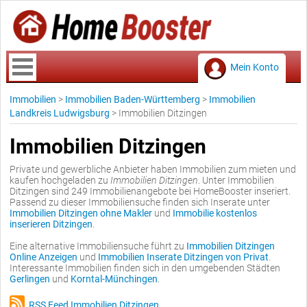
Mein Konto
Immobilien
>
Immobilien Baden-Württemberg
>
Immobilien
Landkreis Ludwigsburg
>
Immobilien Ditzingen
Immobilien Ditzingen
Private und gewerbliche Anbieter haben Immobilien zum mieten und
kaufen hochgeladen zu
Immobilien Ditzingen
. Unter Immobilien
Ditzingen sind 249 Immobilienangebote bei HomeBooster inseriert.
Passend zu dieser Immobiliensuche finden sich Inserate unter
Immobilien Ditzingen ohne Makler
und
Immobilie kostenlos
inserieren Ditzingen
.
Eine alternative Immobiliensuche führt zu
Immobilien Ditzingen
Online Anzeigen
und
Immobilien Inserate Ditzingen von Privat
.
Interessante Immobilien finden sich in den umgebenden Städten
Gerlingen
und
Korntal-Münchingen
.
RSS Feed Immobilien Ditzingen