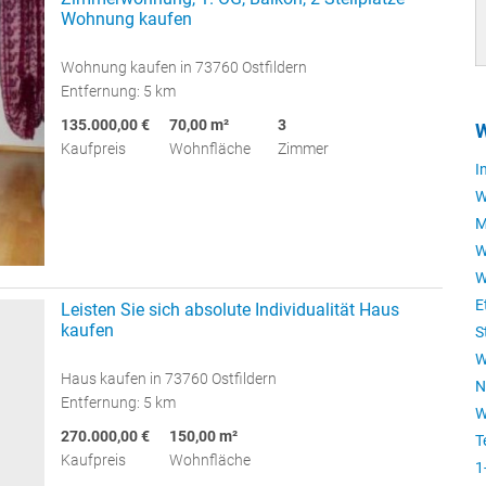
Wohnung kaufen
Wohnung kaufen in 73760 Ostfildern
Entfernung: 5 km
135.000,00 €
70,00 m²
3
W
Kaufpreis
Wohnfläche
Zimmer
I
W
M
W
W
E
Leisten Sie sich absolute Individualität Haus
kaufen
S
W
Haus kaufen in 73760 Ostfildern
N
Entfernung: 5 km
W
270.000,00 €
150,00 m²
T
Kaufpreis
Wohnfläche
1