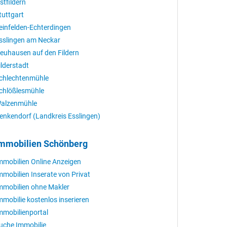
stfildern
tuttgart
einfelden-Echterdingen
sslingen am Neckar
euhausen auf den Fildern
ilderstadt
chlechtenmühle
chlößlesmühle
alzenmühle
enkendorf (Landkreis Esslingen)
mmobilien Schönberg
mmobilien Online Anzeigen
mmobilien Inserate von Privat
mmobilien ohne Makler
mmobilie kostenlos inserieren
mmobilienportal
uche Immobilie