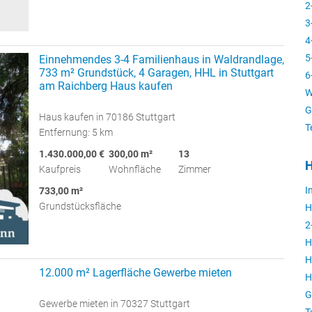
2
3
4
5
Einnehmendes 3-4 Familienhaus in Waldrandlage,
733 m² Grundstück, 4 Garagen, HHL in Stuttgart
6
am Raichberg Haus kaufen
W
G
Haus kaufen in 70186 Stuttgart
T
Entfernung: 5 km
1.430.000,00 €
300,00 m²
13
H
Kaufpreis
Wohnfläche
Zimmer
I
733,00 m²
Grundstücksfläche
H
2
H
H
12.000 m² Lagerfläche Gewerbe mieten
H
G
Gewerbe mieten in 70327 Stuttgart