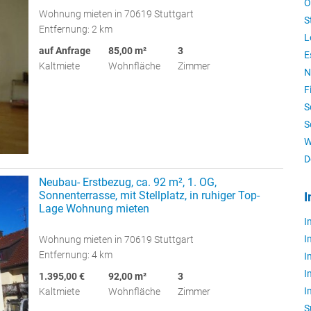
O
Wohnung mieten in 70619 Stuttgart
S
Entfernung: 2 km
L
auf Anfrage
85,00 m²
3
E
Kaltmiete
Wohnfläche
Zimmer
N
F
S
S
W
D
Neubau- Erstbezug, ca. 92 m², 1. OG,
Sonnenterrasse, mit Stellplatz, in ruhiger Top-
I
Lage Wohnung mieten
I
I
Wohnung mieten in 70619 Stuttgart
Entfernung: 4 km
I
I
1.395,00 €
92,00 m²
3
I
Kaltmiete
Wohnfläche
Zimmer
S