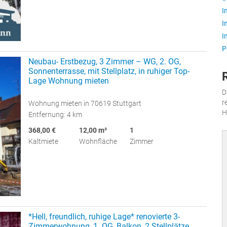
I
I
I
P
Neubau- Erstbezug, 3 Zimmer – WG, 2. OG,
Sonnenterrasse, mit Stellplatz, in ruhiger Top-
Lage Wohnung mieten
D
r
Wohnung mieten in 70619 Stuttgart
H
Entfernung: 4 km
368,00 €
12,00 m²
1
Kaltmiete
Wohnfläche
Zimmer
*Hell, freundlich, ruhige Lage* renovierte 3-
Zimmerwohnung, 1. OG, Balkon, 2 Stellplätze