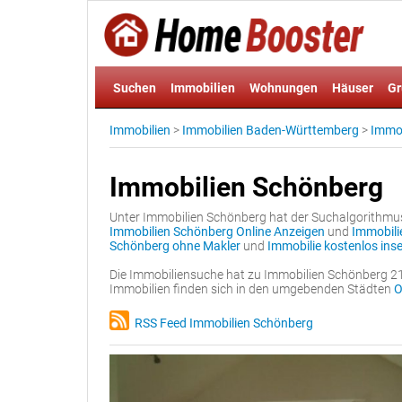
Suchen
Immobilien
Wohnungen
Häuser
Gr
Immobilien
>
Immobilien Baden-Württemberg
>
Immob
Immobilien Schönberg
Unter Immobilien Schönberg hat der Suchalgorithmus 
Immobilien Schönberg Online Anzeigen
und
Immobili
Schönberg ohne Makler
und
Immobilie kostenlos ins
Die Immobiliensuche hat zu Immobilien Schönberg 2
Immobilien finden sich in den umgebenden Städten
O
RSS Feed Immobilien Schönberg