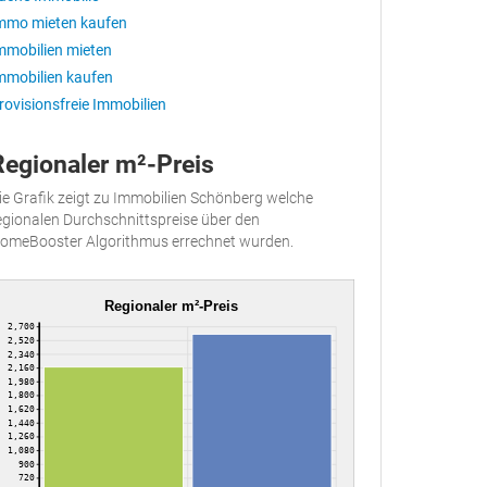
mmo mieten kaufen
mmobilien mieten
mmobilien kaufen
rovisionsfreie Immobilien
Regionaler m²-Preis
ie Grafik zeigt zu Immobilien Schönberg welche
egionalen Durchschnittspreise über den
omeBooster Algorithmus errechnet wurden.
Regionaler m²-Preis
2,700
2,520
2,340
2,160
1,980
1,800
1,620
1,440
1,260
1,080
900
720