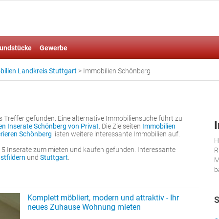
undstücke
Gewerbe
ilien Landkreis Stuttgart
>
Immobilien Schönberg
Treffer gefunden. Eine alternative Immobiliensuche führt zu
en Inserate Schönberg von Privat
. Die Zielseiten
Immobilien
erieren Schönberg
listen weitere interessante Immobilien auf.
H
15 Inserate zum mieten und kaufen gefunden. Interessante
R
stfildern
und
Stuttgart
.
M
b
Komplett möbliert, modern und attraktiv - Ihr
S
neues Zuhause Wohnung mieten