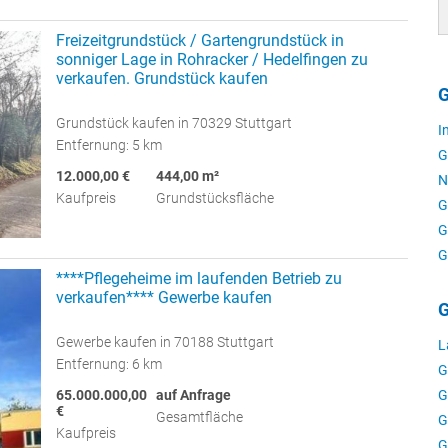
Freizeitgrundstück / Gartengrundstück in
sonniger Lage in Rohracker / Hedelfingen zu
verkaufen. Grundstück kaufen
G
Grundstück kaufen in 70329 Stuttgart
I
Entfernung: 5 km
G
12.000,00 €
444,00 m²
N
Kaufpreis
Grundstücksfläche
G
G
G
****Pflegeheime im laufenden Betrieb zu
verkaufen**** Gewerbe kaufen
G
Gewerbe kaufen in 70188 Stuttgart
L
Entfernung: 6 km
G
65.000.000,00
auf Anfrage
G
€
Gesamtfläche
G
Kaufpreis
G