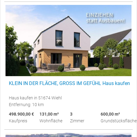
KLEIN IN DER FLÄCHE, GROSS IM GEFÜHL Haus kaufen
Haus kaufen in 51674 Wiehl
Entfernung: 10 km
498.900,00 €
131,00 m²
3
600,00 m²
Kaufpreis
Wohnfläche
Zimmer
Grundstücksfläche