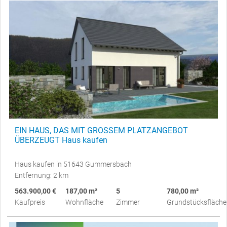
EIN HAUS, DAS MIT GROSSEM PLATZANGEBOT
ÜBERZEUGT Haus kaufen
Haus kaufen in 51643 Gummersbach
Entfernung: 2 km
563.900,00 €
187,00 m²
5
780,00 m²
Kaufpreis
Wohnfläche
Zimmer
Grundstücksfläche