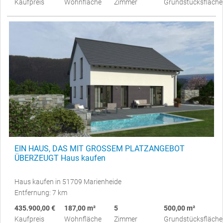
Kaufpreis
Wohnfläche
Zimmer
Grundstücksfläche
EIN HAUS, DAS MIT GROSSEM PLATZANGEBOT
ÜBERZEUGT Haus kaufen
Haus kaufen in 51709 Marienheide
Entfernung: 7 km
435.900,00 €
187,00 m²
5
500,00 m²
Kaufpreis
Wohnfläche
Zimmer
Grundstücksfläche