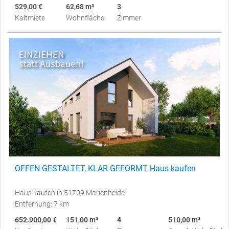
529,00 €
62,68 m²
3
Kaltmiete
Wohnfläche
Zimmer
OFFEN GESTALTET, KLAR GEFORMT Haus kaufen
Haus kaufen in 51709 Marienheide
Entfernung: 7 km
652.900,00 €
151,00 m²
4
510,00 m²