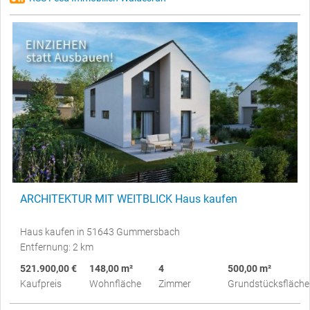
ARCHITEKTUR MIT WEITBLICK Haus kaufen
Haus kaufen in 51643 Gummersbach
Entfernung: 2 km
521.900,00 €
148,00 m²
4
500,00 m²
Kaufpreis
Wohnfläche
Zimmer
Grundstücksfläche