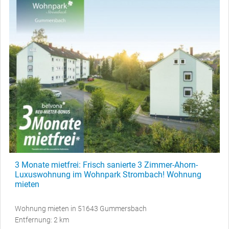
3 Monate mietfrei: Frisch sanierte 3 Zimmer-Ahorn-
Luxuswohnung im Wohnpark Strombach! Wohnung
mieten
Wohnung mieten in 51643 Gummersbach
Entfernung: 2 km