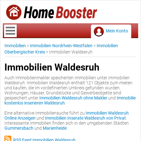
Mein Konto
Immobilien
>
Immobilien Nordrhein-Westfalen
>
Immobilien
Oberbergischer Kreis
>
Immobilien Waldesruh
Immobilien Waldesruh
Auch Immobilienmakler speicherten Immobilien unter
Immobilien
Waldesruh
. Immobilien Waldesruh enthält 121 Objekte zum mieten
und kaufen, die im vordefinierten Umkreis gefunden wurden.
Wohnungen, Häuser, Grundstücke und Gewerbeobjekte sind
gespeichert unter
Immobilien Waldesruh ohne Makler
und
Immobilie
kostenlos inserieren Waldesruh
.
Eine alternative Immobiliensuche führt zu
Immobilien Waldesruh
Online Anzeigen
und
Immobilien Inserate Waldesruh von Privat
.
Interessante Immobilien finden sich in den umgebenden Städten
Gummersbach
und
Marienheide
.
RSS Feed Immobilien Waldesruh