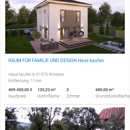
RAUM FÜR FAMILIE UND DESIGN Haus kaufen
Haus kaufen in 51570 Windeck
Entfernung: 11 km
409.400,00 €
135,23 m²
3
680,00 m²
Kaufpreis
Wohnfläche
Zimmer
Grundstücksfläche