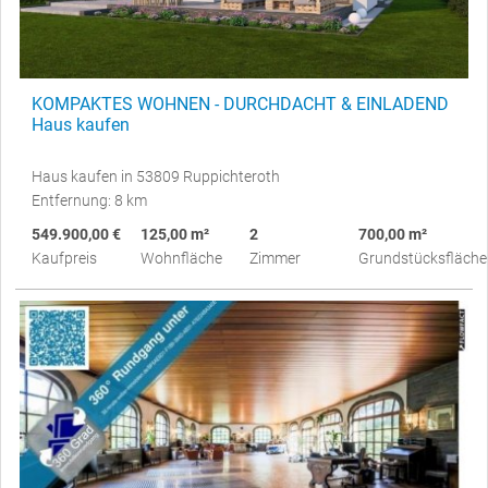
KOMPAKTES WOHNEN - DURCHDACHT & EINLADEND
Haus kaufen
Haus kaufen in 53809 Ruppichteroth
Entfernung: 8 km
549.900,00 €
125,00 m²
2
700,00 m²
Kaufpreis
Wohnfläche
Zimmer
Grundstücksfläche