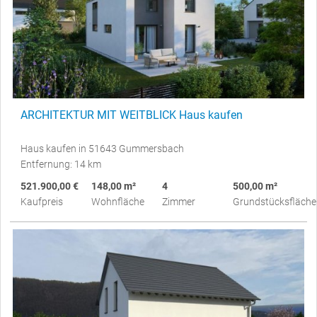
ARCHITEKTUR MIT WEITBLICK Haus kaufen
Haus kaufen in 51643 Gummersbach
Entfernung: 14 km
521.900,00 €
148,00 m²
4
500,00 m²
Kaufpreis
Wohnfläche
Zimmer
Grundstücksfläche