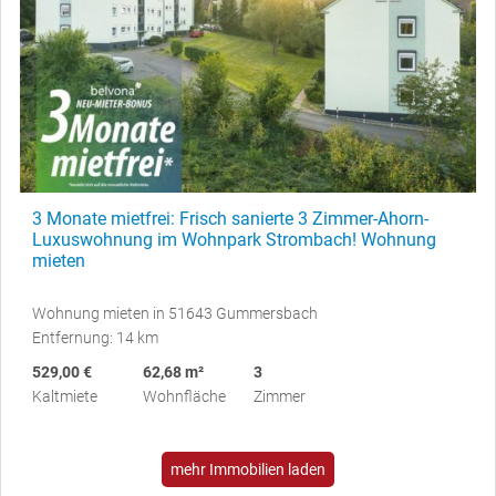
3 Monate mietfrei: Frisch sanierte 3 Zimmer-Ahorn-
Luxuswohnung im Wohnpark Strombach! Wohnung
mieten
Wohnung mieten in 51643 Gummersbach
Entfernung: 14 km
529,00 €
62,68 m²
3
Kaltmiete
Wohnfläche
Zimmer
mehr Immobilien laden