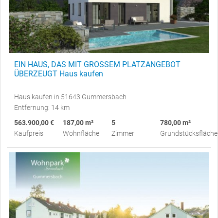
EIN HAUS, DAS MIT GROSSEM PLATZANGEBOT
ÜBERZEUGT Haus kaufen
Haus kaufen in 51643 Gummersbach
Entfernung: 14 km
563.900,00 €
187,00 m²
5
780,00 m²
Kaufpreis
Wohnfläche
Zimmer
Grundstücksfläche