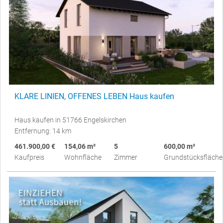
KLARE LINIEN, OFFENES LEBEN Haus kaufen
Haus kaufen in 51766 Engelskirchen
Entfernung: 14 km
461.900,00 €
154,06 m²
5
600,00 m²
Kaufpreis
Wohnfläche
Zimmer
Grundstücksfläche