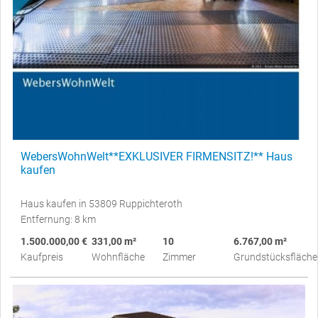
WebersWohnWelt**EXKLUSIVER FIRMENSITZ!** Haus
kaufen
Haus kaufen in 53809 Ruppichteroth
Entfernung: 8 km
1.500.000,00 €
331,00 m²
10
6.767,00 m²
Kaufpreis
Wohnfläche
Zimmer
Grundstücksfläche