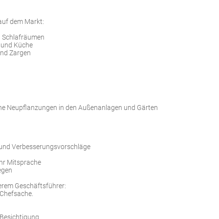
auf dem Markt:
d Schlafräumen
r und Küche
 und Zargen
che Neupflanzungen in den Außenanlagen und Gärten
 und Verbesserungsvorschläge
ehr Mitsprache
egen
serem Geschäftsführer:
 Chefsache.
-Besichtigung