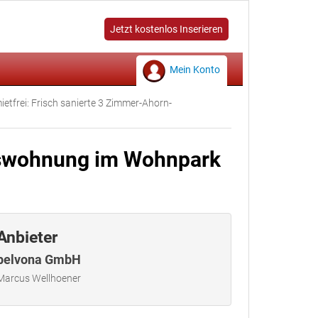
Jetzt kostenlos Inserieren
Mein Konto
etfrei: Frisch sanierte 3 Zimmer-Ahorn-
xuswohnung im Wohnpark
Anbieter
belvona GmbH
Marcus Wellhoener