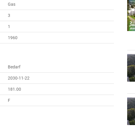
Gas
3
1
1960
Bedarf
2030-11-22
181.00
F