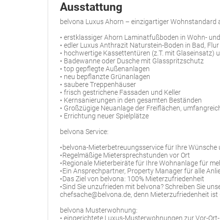
Ausstattung
belvona Luxus Ahorn – einzigartiger Wohnstandard 
• erstklassiger Ahorn Laminatfußboden in Wohn- un
• edler Luxus Anthrazit Naturstein-Boden in Bad, Flu
• hochwertige Kassettentüren (z.T. mit Glaseinsatz)
• Badewanne oder Dusche mit Glasspritzschutz
• top gepflegte Außenanlagen
• neu bepflanzte Grünanlagen
• saubere Treppenhäuser
• frisch gestrichene Fassaden und Keller
• Kernsanierungen in den gesamten Beständen
• Großzügige Neuanlage der Freiflächen, umfangrei
• Errichtung neuer Spielplätze
belvona Service:
•belvona-Mieterbetreuungsservice für Ihre Wünsche
•Regelmäßige Mietersprechstunden vor Ort
•Regionale Mieterbeiräte für Ihre Wohnanlage für m
•Ein Ansprechpartner, Property Manager für alle Anli
•Das Ziel von belvona: 100% Mieterzufriedenheit
•Sind Sie unzufrieden mit belvona? Schreiben Sie un
chefsache@belvona.de, denn Mieterzufriedenheit ist
belvona Musterwohnung:
• eingerichtete Luxus-Musterwohnungen zur Vor-Ort