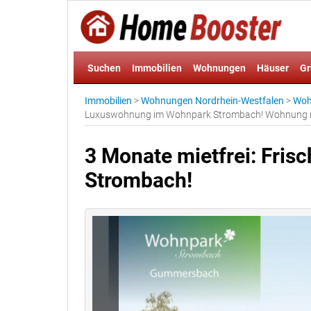
Suchen
Immobilien
Wohnungen
Häuser
Gr
Immobilien
>
Wohnungen Nordrhein-Westfalen
>
Woh
Luxuswohnung im Wohnpark Strombach! Wohnung
3 Monate mietfrei: Fri
Strombach!