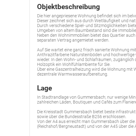
Objektbeschreibung
Die hier angepriesene Wohnung befindet sich im be
Dieser zeichnet sich aus durch Weitläufigkeit und nat
Durch verschiedene Spiel- und Sitzmöglichkeiten bietet
Umgeben von altem Baumbestand sind die Immobilien 
Neben den Wohnimmobilien bietet das Quartier auch K
separaten Vertrag angemietet werden.
Auf Sie wartet eine ganz frisch sanierte Wohnung mi
Anthrazitfarbene Natursteinböden und hochwertige w
wieder. In den Wohn- und Schlafräumen, zugänglich 
Holzoptik ein Wohlfühlambiente für Sie.
Über eine Gaszentralheizung wird die Wohnung mit 
dezentrale Warmwasseraufbereitung.
Lage
In Stadtrandlage von Gummersbach; nur wenige Minu
zahlreichen Läden, Boutiquen und Cafés zum Flaniere
Die Kreisstadt Gummersbach bietet beste infrastruk
sowie über die Bundesstraße B256 erschlossen.
Von der A4 aus erreicht man Gummersbach über die
(Reichshof/Bergneustadt) und von der A45 über die 