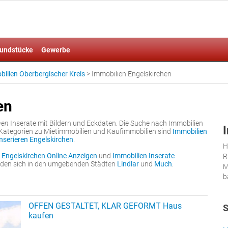
undstücke
Gewerbe
ilien Oberbergischer Kreis
>
Immobilien Engelskirchen
en
hen
Inserate mit Bildern und Eckdaten. Die Suche nach Immobilien
e Kategorien zu Mietimmobilien und Kaufimmobilien sind
Immobilien
inserieren Engelskirchen
.
H
 Engelskirchen Online Anzeigen
und
Immobilien Inserate
R
inden sich in den umgebenden Städten
Lindlar
und
Much
.
M
b
OFFEN GESTALTET, KLAR GEFORMT Haus
S
kaufen