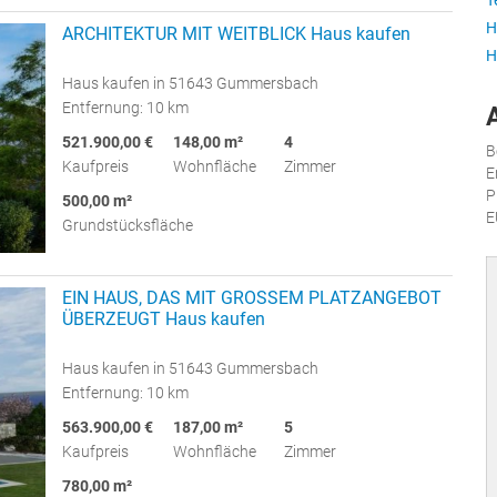
T
H
ARCHITEKTUR MIT WEITBLICK Haus kaufen
H
Haus kaufen in 51643 Gummersbach
Entfernung: 10 km
521.900,00 €
148,00 m²
4
B
Kaufpreis
Wohnfläche
Zimmer
E
P
500,00 m²
E
Grundstücksfläche
EIN HAUS, DAS MIT GROSSEM PLATZANGEBOT
ÜBERZEUGT Haus kaufen
Haus kaufen in 51643 Gummersbach
Entfernung: 10 km
563.900,00 €
187,00 m²
5
Kaufpreis
Wohnfläche
Zimmer
780,00 m²