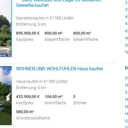
2
Gewerbe kaufen
3
4
Gewerbe kaufen in 51789 Lindlar
5
Entfernung: 5 km
6
895.000,00 €
800,00 m²
800,00 m²
W
Kaufpreis
Gesamtfläche
Gesamtfläche
G
T
H
WOHNEN UND WOHLFÜHLEN Haus kaufen
I
Haus kaufen in 51789 Lindlar
H
Entfernung: 5 km
2
423.900,00 €
106,00 m²
3
H
Kaufpreis
Wohnfläche
Zimmer
H
580,00 m²
H
Grundstücksfläche
G