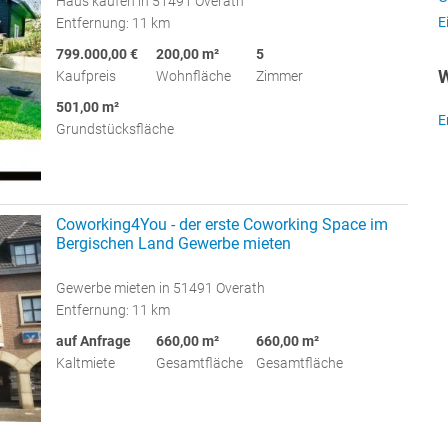
Haus kaufen in 51491 Overath
E
Entfernung: 11 km
799.000,00 €
200,00 m²
5
W
Kaufpreis
Wohnfläche
Zimmer
501,00 m²
E
Grundstücksfläche
Coworking4You - der erste Coworking Space im
Bergischen Land Gewerbe mieten
Gewerbe mieten in 51491 Overath
Entfernung: 11 km
auf Anfrage
660,00 m²
660,00 m²
Kaltmiete
Gesamtfläche
Gesamtfläche