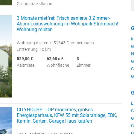
Grundstücksfläche
3 Monate mietfrei: Frisch sanierte 3 Zimmer-
Ahorn-Luxuswohnung im Wohnpark Strombach!
G
Wohnung mieten
I
Wohnung mieten in 51643 Gummersbach
G
Entfernung: 10 km
N
529,00 €
62,68 m²
3
G
Kaltmiete
Wohnfläche
Zimmer
G
G
G
L
CITYHOUSE: TOP modernes, großes
G
Energiesparhaus, KFW 55 mit Solaranlage, EBK,
G
Kamin, Garten, Garage Haus kaufen
G
G