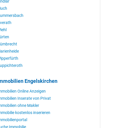
indlar
uch
ummersbach
verath
iehl
ürten
ümbrecht
arienheide
ipperfürth
uppichteroth
mmobilien Engelskirchen
mmobilien Online Anzeigen
mmobilien Inserate von Privat
mmobilien ohne Makler
mmobilie kostenlos inserieren
mmobilienportal
uche Immobilie