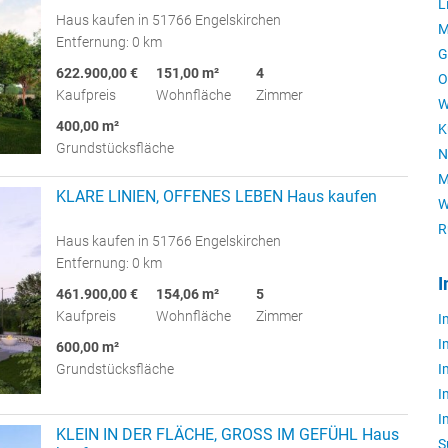
L
Haus kaufen in 51766 Engelskirchen
M
Entfernung: 0 km
G
622.900,00 €
151,00 m²
4
O
Kaufpreis
Wohnfläche
Zimmer
W
400,00 m²
K
Grundstücksfläche
N
M
KLARE LINIEN, OFFENES LEBEN Haus kaufen
W
R
Haus kaufen in 51766 Engelskirchen
Entfernung: 0 km
I
461.900,00 €
154,06 m²
5
Kaufpreis
Wohnfläche
Zimmer
I
I
600,00 m²
Grundstücksfläche
I
I
I
KLEIN IN DER FLÄCHE, GROSS IM GEFÜHL Haus
S