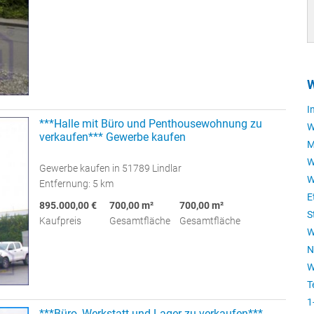
W
I
***Halle mit Büro und Penthousewohnung zu
W
verkaufen*** Gewerbe kaufen
M
W
Gewerbe kaufen in 51789 Lindlar
W
Entfernung: 5 km
E
895.000,00 €
700,00 m²
700,00 m²
S
Kaufpreis
Gesamtfläche
Gesamtfläche
W
N
W
T
1
***Büro, Werkstatt und Lager zu verkaufen***