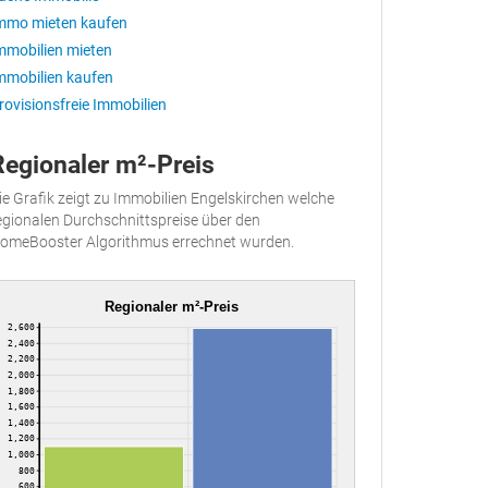
mmo mieten kaufen
mmobilien mieten
mmobilien kaufen
rovisionsfreie Immobilien
Regionaler m²-Preis
ie Grafik zeigt zu Immobilien Engelskirchen welche
egionalen Durchschnittspreise über den
omeBooster Algorithmus errechnet wurden.
Regionaler m²-Preis
2,600
2,400
2,200
2,000
1,800
1,600
1,400
1,200
1,000
800
600