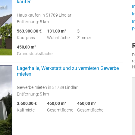
kaufen
I
I
Haus kaufen in 51789 Lindlar
I
Entfernung: 5 km
P
563.900,00 €
131,00 m²
3
Kaufpreis
Wohnfläche
Zimmer
450,00 m²
Grundstücksfläche
D
r
H
Lagerhalle, Werkstatt und zu vermieten Gewerbe
mieten
Gewerbe mieten in 51789 Lindlar
Entfernung: 5 km
3.600,00 €
460,00 m²
460,00 m²
Kaltmiete
Gesamtfläche
Gesamtfläche