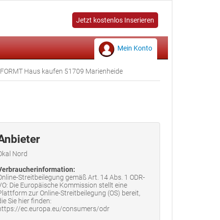
Jetzt kostenlos Inserieren
Mein Konto
FORMT Haus kaufen 51709 Marienheide
Anbieter
Okal Nord
Verbraucherinformation:
Online-Streitbeilegung gemäß Art. 14 Abs. 1 ODR-
VO: Die Europäische Kommission stellt eine
Plattform zur Online-Streitbeilegung (OS) bereit,
die Sie hier finden:
https://ec.europa.eu/consumers/odr