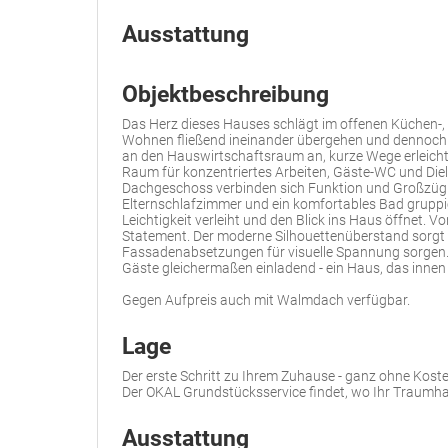
Ausstattung
Objektbeschreibung
Das Herz dieses Hauses schlägt im offenen Küchen-,
Wohnen fließend ineinander übergehen und dennoch h
an den Hauswirtschaftsraum an, kurze Wege erleichte
Raum für konzentriertes Arbeiten, Gäste-WC und Diele
Dachgeschoss verbinden sich Funktion und Großzügigk
Elternschlafzimmer und ein komfortables Bad gruppie
Leichtigkeit verleiht und den Blick ins Haus öffnet. 
Statement. Der moderne Silhouettenüberstand sorgt 
Fassadenabsetzungen für visuelle Spannung sorge
Gäste gleichermaßen einladend - ein Haus, das innen
Gegen Aufpreis auch mit Walmdach verfügbar.
Lage
Der erste Schritt zu Ihrem Zuhause - ganz ohne Koste
Der OKAL Grundstücksservice findet, wo Ihr Traumha
Ausstattung