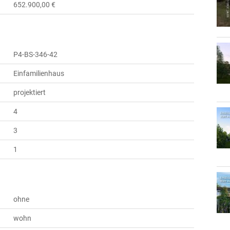
652.900,00 €
P4-BS-346-42
Einfamilienhaus
projektiert
4
3
1
ohne
wohn