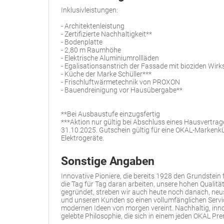
Inklusivleistungen:
- Architektenleistung
- Zertifizierte Nachhaltigkeit**
- Bodenplatte
- 2,80 m Raumhöhe
- Elektrische Aluminiumrollläden
- Egalisationsanstrich der Fassade mit bioziden Wirk
- Küche der Marke Schüller***
- Frischluftwärmetechnik von PROXON
- Bauendreinigung vor Hausübergabe**
**Bei Ausbaustufe einzugsfertig
***Aktion nur gültig bei Abschluss eines Hausvertrag
31.10.2025. Gutschein gültig für eine OKAL-Markenkü
Elektrogeräte.
Sonstige Angaben
Innovative Pioniere, die bereits 1928 den Grundstein 
die Tag für Tag daran arbeiten, unsere hohen Qualität
gegründet, streben wir auch heute noch danach, neus
und unseren Kunden so einen vollumfänglichen Servic
modernen Ideen von morgen vereint. Nachhaltig, innova
gelebte Philosophie, die sich in einem jeden OKAL P