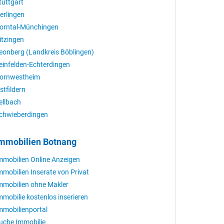
tuttgart
erlingen
orntal-Münchingen
itzingen
eonberg (Landkreis Böblingen)
einfelden-Echterdingen
ornwestheim
stfildern
ellbach
chwieberdingen
mmobilien Botnang
mmobilien Online Anzeigen
mmobilien Inserate von Privat
mmobilien ohne Makler
mmobilie kostenlos inserieren
mmobilienportal
uche Immobilie