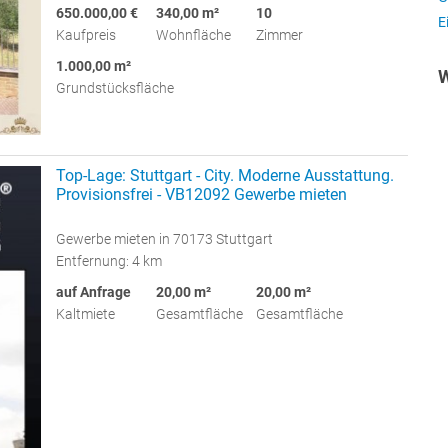
650.000,00 €
340,00 m²
10
E
Kaufpreis
Wohnfläche
Zimmer
1.000,00 m²
W
Grundstücksfläche
Top-Lage: Stuttgart - City. Moderne Ausstattung.
Provisionsfrei - VB12092 Gewerbe mieten
Gewerbe mieten in 70173 Stuttgart
Entfernung: 4 km
auf Anfrage
20,00 m²
20,00 m²
Kaltmiete
Gesamtfläche
Gesamtfläche