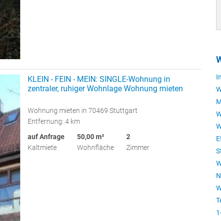
W
I
KLEIN - FEIN - MEIN: SINGLE-Wohnung in
zentraler, ruhiger Wohnlage Wohnung mieten
W
M
Wohnung mieten in 70469 Stuttgart
W
Entfernung: 4 km
W
auf Anfrage
50,00 m²
2
E
Kaltmiete
Wohnfläche
Zimmer
S
W
N
W
T
1