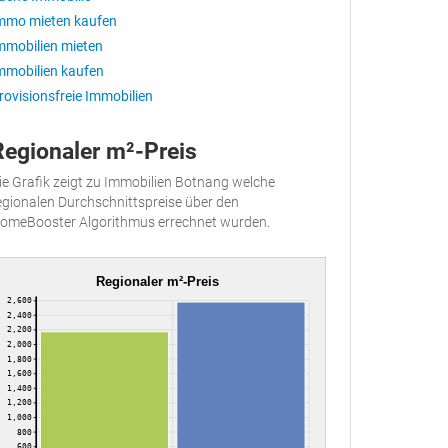
mmo mieten kaufen
mmobilien mieten
mmobilien kaufen
rovisionsfreie Immobilien
Regionaler m²-Preis
ie Grafik zeigt zu Immobilien Botnang welche
egionalen Durchschnittspreise über den
omeBooster Algorithmus errechnet wurden.
Regionaler m²-Preis
2,600
2,400
2,200
2,000
1,800
1,600
1,400
1,200
1,000
800
600