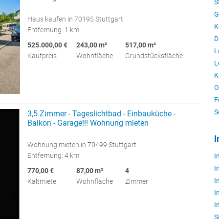
S
G
Haus kaufen in 70195 Stuttgart
K
Entfernung: 1 km
D
525.000,00 €
243,00 m²
517,00 m²
L
Kaufpreis
Wohnfläche
Grundstücksfläche
L
K
O
F
S
3,5 Zimmer - Tageslichtbad - Einbauküche -
Balkon - Garage!!! Wohnung mieten
I
Wohnung mieten in 70499 Stuttgart
Entfernung: 4 km
I
I
770,00 €
87,00 m²
4
I
Kaltmiete
Wohnfläche
Zimmer
I
I
S