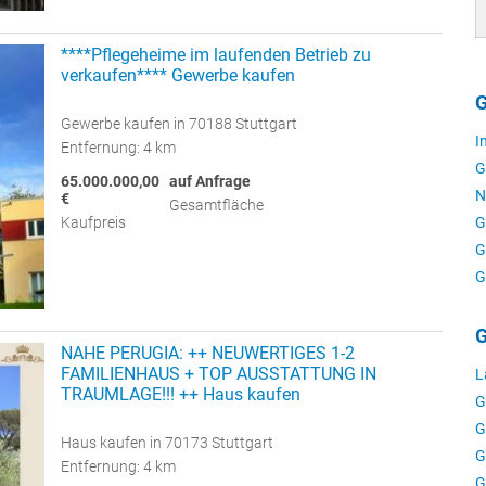
****Pflegeheime im laufenden Betrieb zu
verkaufen**** Gewerbe kaufen
G
Gewerbe kaufen in 70188 Stuttgart
I
Entfernung: 4 km
G
65.000.000,00
auf Anfrage
N
€
Gesamtfläche
G
Kaufpreis
G
G
G
NAHE PERUGIA: ++ NEUWERTIGES 1-2
FAMILIENHAUS + TOP AUSSTATTUNG IN
L
TRAUMLAGE!!! ++ Haus kaufen
G
G
Haus kaufen in 70173 Stuttgart
G
Entfernung: 4 km
G