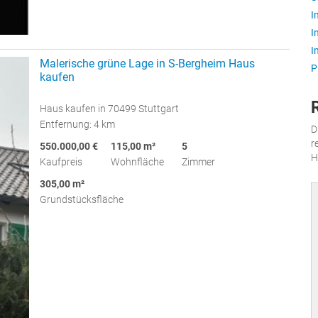
I
I
I
Malerische grüne Lage in S-Bergheim Haus
P
kaufen
Haus kaufen in 70499 Stuttgart
Entfernung: 4 km
D
r
550.000,00 €
115,00 m²
5
H
Kaufpreis
Wohnfläche
Zimmer
305,00 m²
Grundstücksfläche