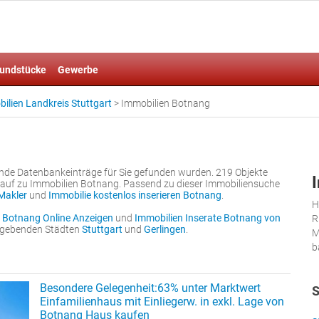
undstücke
Gewerbe
ilien Landkreis Stuttgart
>
Immobilien Botnang
gende Datenbankeinträge für Sie gefunden wurden. 219 Objekte
auf zu Immobilien Botnang. Passend zu dieser Immobiliensuche
Makler
und
Immobilie kostenlos inserieren Botnang
.
H
 Botnang Online Anzeigen
und
Immobilien Inserate Botnang von
R
umgebenden Städten
Stuttgart
und
Gerlingen
.
M
b
Besondere Gelegenheit:63% unter Marktwert
S
Einfamilienhaus mit Einliegerw. in exkl. Lage von
Botnang Haus kaufen