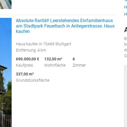
T
H
H
Absolute Rarität! Leerstehendes Einfamilienhaus
am Stadtpark Feuerbach in Anliegerstrasse. Haus
kaufen
B
Haus kaufen in 70469 Stuttgart
b
d
Entfernung: 4 km
Q
690.000,00 €
132,00 m²
6
Kaufpreis
Wohnfläche
Zimmer
337,00 m²
Grundstücksfläche