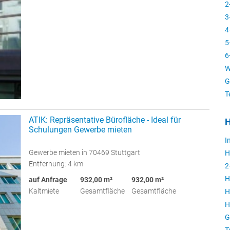
2
3
4
5
6
W
G
T
ATIK: Repräsentative Bürofläche - Ideal für
H
Schulungen Gewerbe mieten
I
Gewerbe mieten in 70469 Stuttgart
H
Entfernung: 4 km
2
H
auf Anfrage
932,00 m²
932,00 m²
Kaltmiete
Gesamtfläche
Gesamtfläche
H
H
G