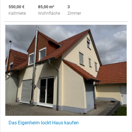
550,00 €
85,00 m²
3
Kaltmiete
Wohnfläche
Zimmer
Das Eigenheim lockt Haus kaufen