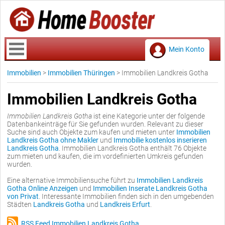
Mein Konto
Immobilien
>
Immobilien Thüringen
>
Immobilien Landkreis Gotha
Immobilien Landkreis Gotha
Immobilien Landkreis Gotha
ist eine Kategorie unter der folgende
Datenbankeinträge für Sie gefunden wurden. Relevant zu dieser
Suche sind auch Objekte zum kaufen und mieten unter
Immobilien
Landkreis Gotha ohne Makler
und
Immobilie kostenlos inserieren
Landkreis Gotha
. Immobilien Landkreis Gotha enthält 76 Objekte
zum mieten und kaufen, die im vordefinierten Umkreis gefunden
wurden.
Eine alternative Immobiliensuche führt zu
Immobilien Landkreis
Gotha Online Anzeigen
und
Immobilien Inserate Landkreis Gotha
von Privat
. Interessante Immobilien finden sich in den umgebenden
Städten
Landkreis Gotha
und
Landkreis Erfurt
.
RSS Feed Immobilien Landkreis Gotha