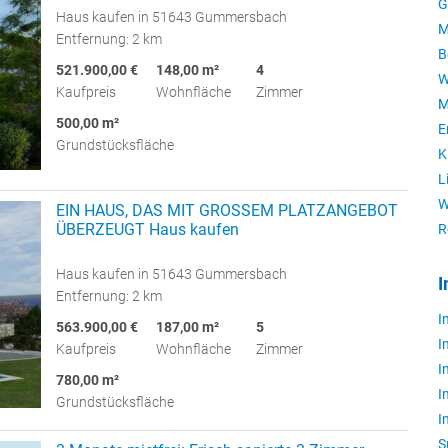
G
Haus kaufen in 51643 Gummersbach
M
Entfernung: 2 km
B
521.900,00 €
148,00 m²
4
W
Kaufpreis
Wohnfläche
Zimmer
M
500,00 m²
E
Grundstücksfläche
K
L
W
EIN HAUS, DAS MIT GROSSEM PLATZANGEBOT
ÜBERZEUGT Haus kaufen
R
Haus kaufen in 51643 Gummersbach
I
Entfernung: 2 km
I
563.900,00 €
187,00 m²
5
I
Kaufpreis
Wohnfläche
Zimmer
I
780,00 m²
I
Grundstücksfläche
I
S