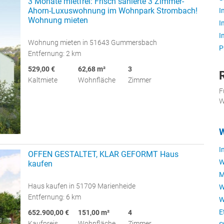
3 Monate mietfrei: Frisch sanierte 3 Zimmer-
Ahorn-Luxuswohnung im Wohnpark Strombach!
I
Wohnung mieten
I
I
Wohnung mieten in 51643 Gummersbach
P
Entfernung: 2 km
529,00 €
62,68 m²
3
Kaltmiete
Wohnfläche
Zimmer
F
W
W
I
OFFEN GESTALTET, KLAR GEFORMT Haus
W
kaufen
M
Haus kaufen in 51709 Marienheide
W
Entfernung: 6 km
W
E
652.900,00 €
151,00 m²
4
Kaufpreis
Wohnfläche
Zimmer