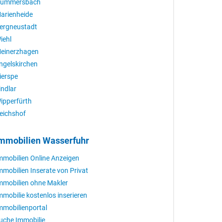
ummersbach
arienheide
ergneustadt
iehl
einerzhagen
ngelskirchen
ierspe
indlar
ipperfürth
eichshof
mmobilien Wasserfuhr
mmobilien Online Anzeigen
mmobilien Inserate von Privat
mmobilien ohne Makler
mmobilie kostenlos inserieren
mmobilienportal
uche Immobilie