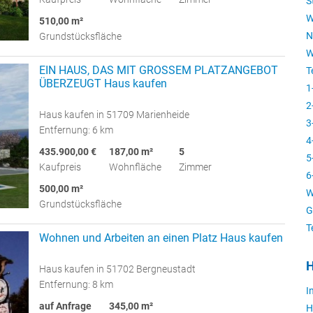
S
W
510,00 m²
N
Grundstücksfläche
W
EIN HAUS, DAS MIT GROSSEM PLATZANGEBOT
T
ÜBERZEUGT Haus kaufen
1
2
Haus kaufen in 51709 Marienheide
3
Entfernung: 6 km
4
435.900,00 €
187,00 m²
5
5
Kaufpreis
Wohnfläche
Zimmer
6
500,00 m²
W
Grundstücksfläche
G
T
Wohnen und Arbeiten an einen Platz Haus kaufen
H
Haus kaufen in 51702 Bergneustadt
Entfernung: 8 km
I
auf Anfrage
345,00 m²
H