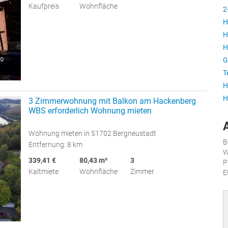
Kaufpreis
Wohnfläche
2
H
H
H
G
T
H
H
3 Zimmerwohnung mit Balkon am Hackenberg
WBS erforderlich Wohnung mieten
Wohnung mieten in 51702 Bergneustadt
B
Entfernung: 8 km
W
339,41 €
80,43 m²
3
P
Kaltmiete
Wohnfläche
Zimmer
E