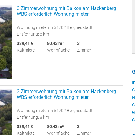
3 Zimmerwohnung mit Balkon am Hackenberg
WBS erforderlich Wohnung mieten
Wohnung mieten in 51702 Bergneustadt
Entfernung: 8 km
339,41 €
80,43 m²
3
Kaltmiete
Wohnfläche
Zimmer
G
I
G
3 Zimmerwohnung mit Balkon am Hackenberg
WBS erforderlich Wohnung mieten
N
G
Wohnung mieten in 51702 Bergneustadt
G
Entfernung: 8 km
G
339,41 €
80,43 m²
3
Kaltmiete
Wohnfläche
Zimmer