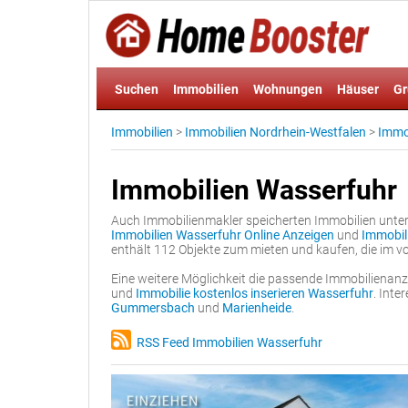
Suchen
Immobilien
Wohnungen
Häuser
Gr
Immobilien
>
Immobilien Nordrhein-Westfalen
>
Immob
Immobilien Wasserfuhr
Auch Immobilienmakler speicherten Immobilien unter 
Immobilien Wasserfuhr Online Anzeigen
und
Immobil
enthält 112 Objekte zum mieten und kaufen, die im v
Eine weitere Möglichkeit die passende Immobilienanze
und
Immobilie kostenlos inserieren Wasserfuhr
. Int
Gummersbach
und
Marienheide
.
RSS Feed Immobilien Wasserfuhr