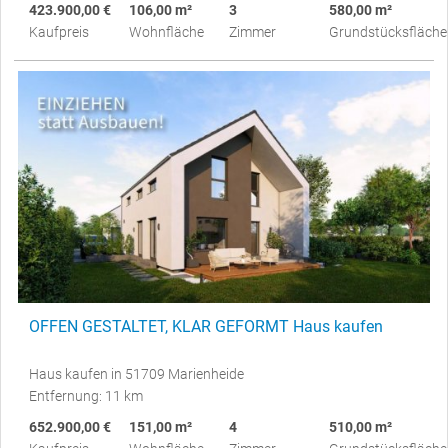
423.900,00 €
106,00 m²
3
580,00 m²
Kaufpreis
Wohnfläche
Zimmer
Grundstücksfläche
OFFEN GESTALTET, KLAR GEFORMT Haus kaufen
Haus kaufen in 51709 Marienheide
Entfernung: 11 km
652.900,00 €
151,00 m²
4
510,00 m²