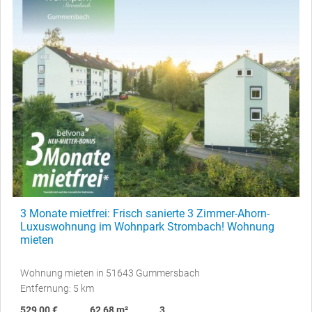
3 Monate mietfrei: Frisch sanierte 3 Zimmer-Ahorn-
Luxuswohnung im Wohnpark Strombach! Wohnung
mieten
Wohnung mieten in 51643 Gummersbach
Entfernung: 5 km
529,00 €
62,68 m²
3