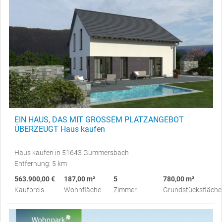
EIN HAUS, DAS MIT GROSSEM PLATZANGEBOT
ÜBERZEUGT Haus kaufen
Haus kaufen in 51643 Gummersbach
Entfernung: 5 km
563.900,00 €
187,00 m²
5
780,00 m²
Kaufpreis
Wohnfläche
Zimmer
Grundstücksfläche