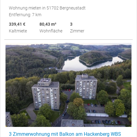
Wohnung mieten in 51702 Bergneustadt
Entfernung: 7 km
339,41 €
80,43 m²
3
Kaltmiete
Wohnfläche
Zimmer
3 Zimmerwohnung mit Balkon am Hackenberg WBS