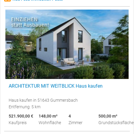
ARCHITEKTUR MIT WEITBLICK Haus kaufen
Haus kaufen in 51643 Gummersbach
Entfernung: 5 km
521.900,00 €
148,00 m²
4
500,00 m²
Kaufpreis
Wohnfläche
Zimmer
Grundstücksfläche