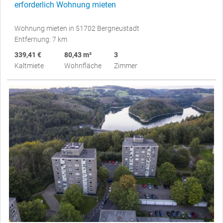
erforderlich Wohnung mieten
Wohnung mieten in 51702 Bergneustadt
Entfernung: 7 km
339,41 €
80,43 m²
3
Kaltmiete
Wohnfläche
Zimmer