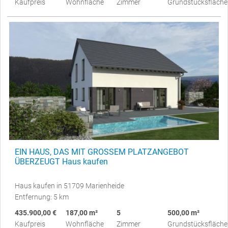
Kaufpreis
Wohnfläche
Zimmer
Grundstücksfläche
EIN HAUS, DAS MIT GROSSEM PLATZANGEBOT
ÜBERZEUGT Haus kaufen
Haus kaufen in 51709 Marienheide
Entfernung: 5 km
435.900,00 €
187,00 m²
5
500,00 m²
Kaufpreis
Wohnfläche
Zimmer
Grundstücksfläche