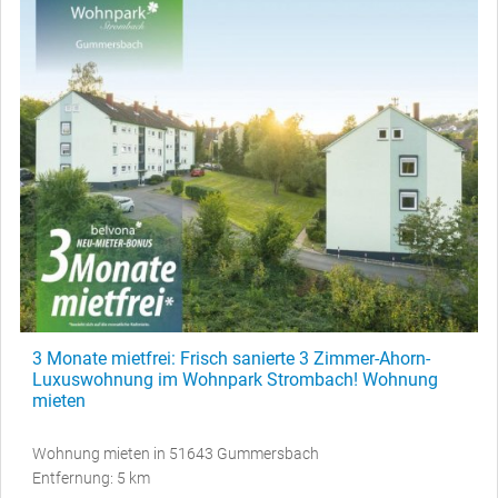
3 Monate mietfrei: Frisch sanierte 3 Zimmer-Ahorn-
Luxuswohnung im Wohnpark Strombach! Wohnung
mieten
Wohnung mieten in 51643 Gummersbach
Entfernung: 5 km