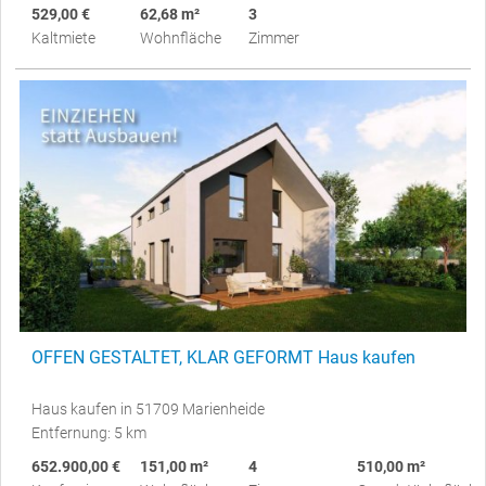
529,00 €
62,68 m²
3
Kaltmiete
Wohnfläche
Zimmer
OFFEN GESTALTET, KLAR GEFORMT Haus kaufen
Haus kaufen in 51709 Marienheide
Entfernung: 5 km
652.900,00 €
151,00 m²
4
510,00 m²