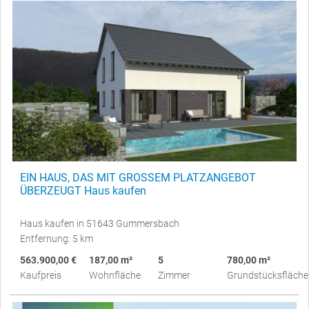
EIN HAUS, DAS MIT GROSSEM PLATZANGEBOT
ÜBERZEUGT Haus kaufen
Haus kaufen in 51643 Gummersbach
Entfernung: 5 km
563.900,00 €
187,00 m²
5
780,00 m²
Kaufpreis
Wohnfläche
Zimmer
Grundstücksfläche