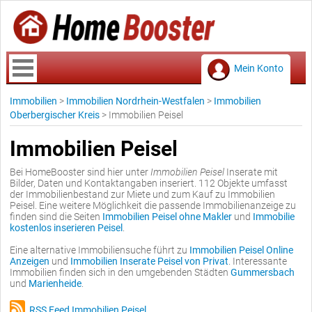
Mein Konto
Immobilien
>
Immobilien Nordrhein-Westfalen
>
Immobilien
Oberbergischer Kreis
>
Immobilien Peisel
Immobilien Peisel
Bei HomeBooster sind hier unter
Immobilien Peisel
Inserate mit
Bilder, Daten und Kontaktangaben inseriert. 112 Objekte umfasst
der Immobilienbestand zur Miete und zum Kauf zu Immobilien
Peisel. Eine weitere Möglichkeit die passende Immobilienanzeige zu
finden sind die Seiten
Immobilien Peisel ohne Makler
und
Immobilie
kostenlos inserieren Peisel
.
Eine alternative Immobiliensuche führt zu
Immobilien Peisel Online
Anzeigen
und
Immobilien Inserate Peisel von Privat
. Interessante
Immobilien finden sich in den umgebenden Städten
Gummersbach
und
Marienheide
.
RSS Feed Immobilien Peisel