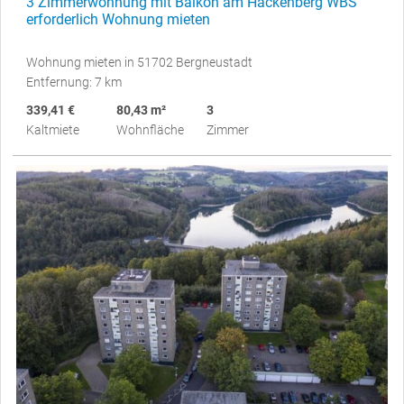
3 Zimmerwohnung mit Balkon am Hackenberg WBS
erforderlich Wohnung mieten
Wohnung mieten in 51702 Bergneustadt
Entfernung: 7 km
339,41 €
80,43 m²
3
Kaltmiete
Wohnfläche
Zimmer