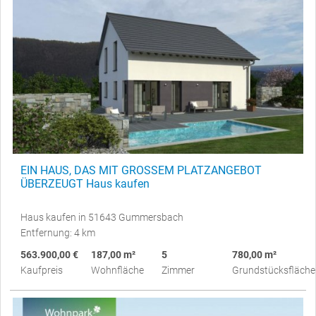
EIN HAUS, DAS MIT GROSSEM PLATZANGEBOT
ÜBERZEUGT Haus kaufen
Haus kaufen in 51643 Gummersbach
Entfernung: 4 km
563.900,00 €
187,00 m²
5
780,00 m²
Kaufpreis
Wohnfläche
Zimmer
Grundstücksfläche