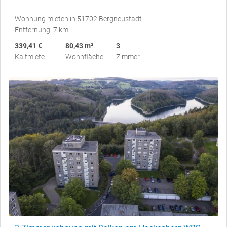
Wohnung mieten in 51702 Bergneustadt
Entfernung: 7 km
339,41 €
80,43 m²
3
Kaltmiete
Wohnfläche
Zimmer