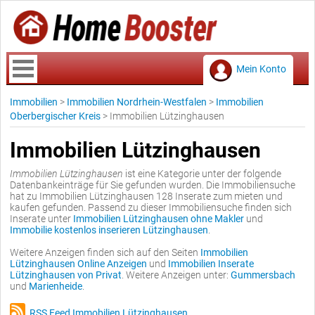
Mein Konto
Immobilien
>
Immobilien Nordrhein-Westfalen
>
Immobilien
Oberbergischer Kreis
>
Immobilien Lützinghausen
Immobilien Lützinghausen
Immobilien Lützinghausen
ist eine Kategorie unter der folgende
Datenbankeinträge für Sie gefunden wurden. Die Immobiliensuche
hat zu Immobilien Lützinghausen 128 Inserate zum mieten und
kaufen gefunden. Passend zu dieser Immobiliensuche finden sich
Inserate unter
Immobilien Lützinghausen ohne Makler
und
Immobilie kostenlos inserieren Lützinghausen
.
Weitere Anzeigen finden sich auf den Seiten
Immobilien
Lützinghausen Online Anzeigen
und
Immobilien Inserate
Lützinghausen von Privat
. Weitere Anzeigen unter:
Gummersbach
und
Marienheide
.
RSS Feed Immobilien Lützinghausen