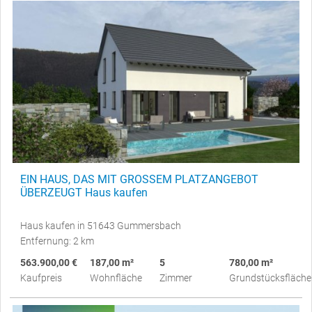
EIN HAUS, DAS MIT GROSSEM PLATZANGEBOT
ÜBERZEUGT Haus kaufen
Haus kaufen in 51643 Gummersbach
Entfernung: 2 km
563.900,00 €
187,00 m²
5
780,00 m²
Kaufpreis
Wohnfläche
Zimmer
Grundstücksfläche