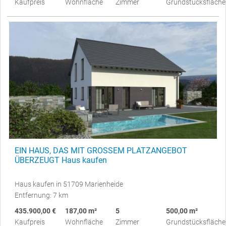
Kaufpreis
Wohnfläche
Zimmer
Grundstücksfläche
EIN HAUS, DAS MIT GROSSEM PLATZANGEBOT
ÜBERZEUGT Haus kaufen
Haus kaufen in 51709 Marienheide
Entfernung: 7 km
435.900,00 €
187,00 m²
5
500,00 m²
Kaufpreis
Wohnfläche
Zimmer
Grundstücksfläche