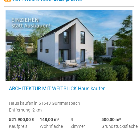
ARCHITEKTUR MIT WEITBLICK Haus kaufen
Haus kaufen in 51643 Gummersbach
Entfernung: 2 km
521.900,00 €
148,00 m²
4
500,00 m²
Kaufpreis
Wohnfläche
Zimmer
Grundstücksfläche