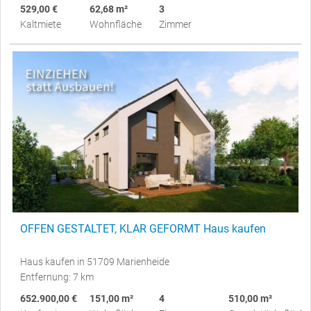
529,00 €
62,68 m²
3
Kaltmiete
Wohnfläche
Zimmer
OFFEN GESTALTET, KLAR GEFORMT Haus kaufen
Haus kaufen in 51709 Marienheide
Entfernung: 7 km
652.900,00 €
151,00 m²
4
510,00 m²