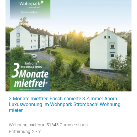
3 Monate mietfrei: Frisch sanierte 3 Zimmer-Ahorn-
Luxuswohnung im Wohnpark Strombach! Wohnung
mieten
Wohnung mieten in 51643 Gummersbach
Entfernung: 2 km