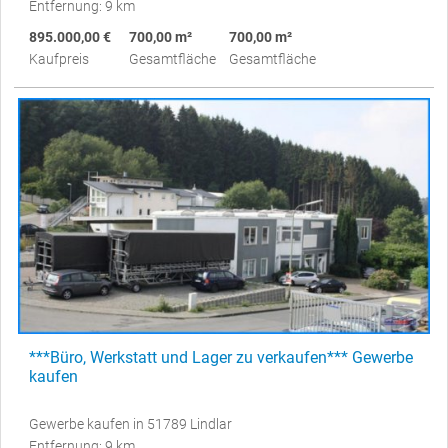
Entfernung: 9 km
895.000,00 €
700,00 m²
700,00 m²
Kaufpreis
Gesamtfläche
Gesamtfläche
***Büro, Werkstatt und Lager zu verkaufen*** Gewerbe
kaufen
Gewerbe kaufen in 51789 Lindlar
Entfernung: 9 km