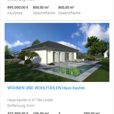
895.000,00 €
800,00 m²
800,00 m²
Kaufpreis
Gesamtfläche
Gesamtfläche
WOHNEN UND WOHLFÜHLEN Haus kaufen
Haus kaufen in 51789 Lindlar
Entfernung: 9 km
423.900,00 €
106,00 m²
3
580,00 m²