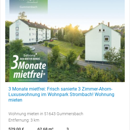
3 Monate mietfrei: Frisch sanierte 3 Zimmer-Ahorn-
Luxuswohnung im Wohnpark Strombach! Wohnung
mieten
Wohnung mieten in 51643 Gummersbach
Entfernung: 3 km
529,00 €
62,68 m²
3