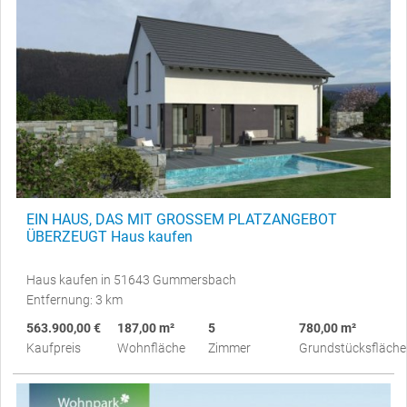
EIN HAUS, DAS MIT GROSSEM PLATZANGEBOT
ÜBERZEUGT Haus kaufen
Haus kaufen in 51643 Gummersbach
Entfernung: 3 km
563.900,00 €
187,00 m²
5
780,00 m²
Kaufpreis
Wohnfläche
Zimmer
Grundstücksfläche