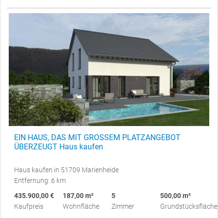
EIN HAUS, DAS MIT GROSSEM PLATZANGEBOT
ÜBERZEUGT Haus kaufen
Haus kaufen in 51709 Marienheide
Entfernung: 6 km
435.900,00 €
187,00 m²
5
500,00 m²
Kaufpreis
Wohnfläche
Zimmer
Grundstücksfläche