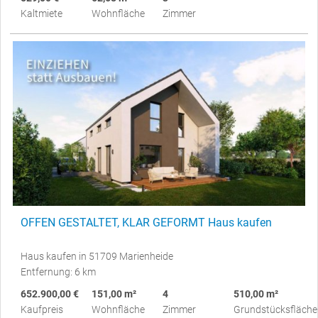
Kaltmiete
Wohnfläche
Zimmer
OFFEN GESTALTET, KLAR GEFORMT Haus kaufen
Haus kaufen in 51709 Marienheide
Entfernung: 6 km
652.900,00 €
151,00 m²
4
510,00 m²
Kaufpreis
Wohnfläche
Zimmer
Grundstücksfläche