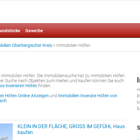
undstücke
Gewerbe
ilien Oberbergischer Kreis
>
Immobilien Höfen
r
Immobilien Höfen
. Die Immobiliensuche hat zu Immobilien Höfen
der Suche nach Objekten zum mieten und kaufen können Sie auch
os inserieren Höfen
finden.
H
en Höfen Online Anzeigen
und
Immobilien Inserate Höfen von
R
ach
.
M
b
KLEIN IN DER FLÄCHE, GROSS IM GEFÜHL Haus
S
kaufen