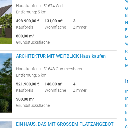
W
Haus kaufen in 51674 Wiehl
G
Entfernung: 5 km
B
498.900,00 €
131,00 m²
3
N
Kaufpreis
Wohnfläche
Zimmer
E
600,00 m²
M
Grundstücksfläche
W
R
ARCHITEKTUR MIT WEITBLICK Haus kaufen
L
M
Haus kaufen in 51643 Gummersbach
Entfernung: 5 km
I
521.900,00 €
148,00 m²
4
Kaufpreis
Wohnfläche
Zimmer
I
I
500,00 m²
Grundstücksfläche
I
I
I
EIN HAUS, DAS MIT GROSSEM PLATZANGEBOT
S