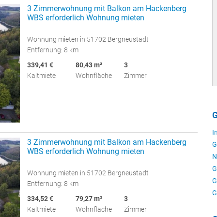
3 Zimmerwohnung mit Balkon am Hackenberg
WBS erforderlich Wohnung mieten
Wohnung mieten in 51702 Bergneustadt
Entfernung: 8 km
339,41 €
80,43 m²
3
Kaltmiete
Wohnfläche
Zimmer
G
I
3 Zimmerwohnung mit Balkon am Hackenberg
G
WBS erforderlich Wohnung mieten
N
G
Wohnung mieten in 51702 Bergneustadt
G
Entfernung: 8 km
G
334,52 €
79,27 m²
3
Kaltmiete
Wohnfläche
Zimmer