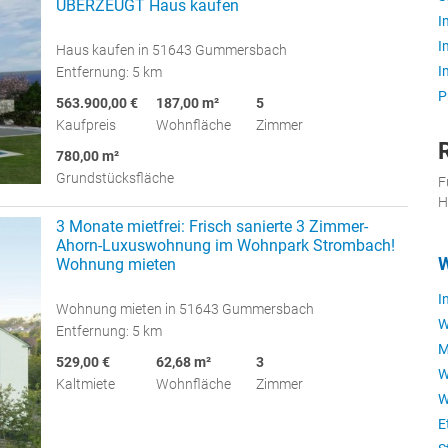
ÜBERZEUGT Haus kaufen
I
I
Haus kaufen in 51643 Gummersbach
I
Entfernung: 5 km
P
563.900,00 €
187,00 m²
5
Kaufpreis
Wohnfläche
Zimmer
780,00 m²
Grundstücksfläche
F
H
3 Monate mietfrei: Frisch sanierte 3 Zimmer-
Ahorn-Luxuswohnung im Wohnpark Strombach!
W
Wohnung mieten
I
Wohnung mieten in 51643 Gummersbach
W
Entfernung: 5 km
M
529,00 €
62,68 m²
3
W
Kaltmiete
Wohnfläche
Zimmer
W
E