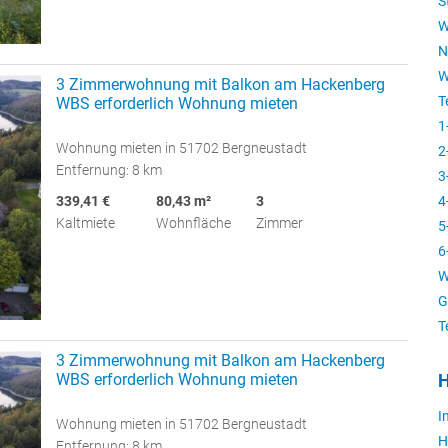
S
W
N
W
3 Zimmerwohnung mit Balkon am Hackenberg
T
WBS erforderlich Wohnung mieten
1
Wohnung mieten in 51702 Bergneustadt
2
Entfernung: 8 km
3
4
339,41 €
80,43 m²
3
Kaltmiete
Wohnfläche
Zimmer
5
6
W
G
T
3 Zimmerwohnung mit Balkon am Hackenberg
WBS erforderlich Wohnung mieten
H
I
Wohnung mieten in 51702 Bergneustadt
H
Entfernung: 8 km