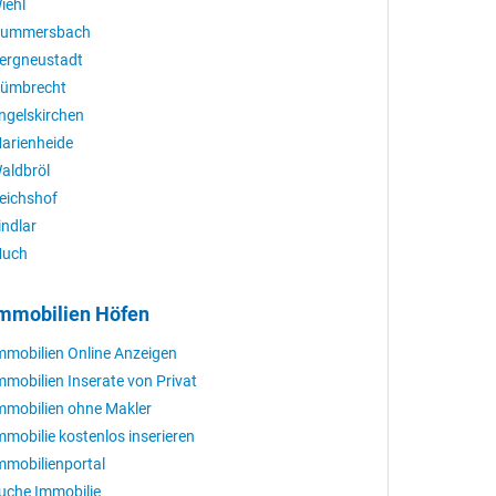
iehl
ummersbach
ergneustadt
ümbrecht
ngelskirchen
arienheide
aldbröl
eichshof
indlar
uch
mmobilien Höfen
mmobilien Online Anzeigen
mmobilien Inserate von Privat
mmobilien ohne Makler
mmobilie kostenlos inserieren
mmobilienportal
uche Immobilie