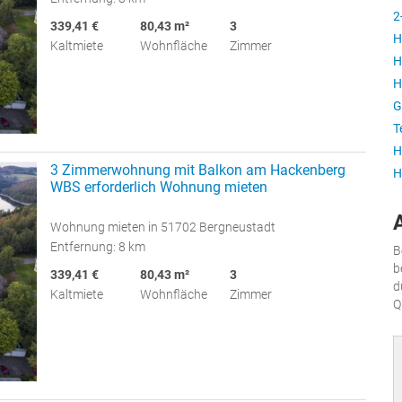
2
339,41 €
80,43 m²
3
H
Kaltmiete
Wohnfläche
Zimmer
H
H
G
T
H
3 Zimmerwohnung mit Balkon am Hackenberg
H
WBS erforderlich Wohnung mieten
Wohnung mieten in 51702 Bergneustadt
Entfernung: 8 km
B
b
339,41 €
80,43 m²
3
d
Kaltmiete
Wohnfläche
Zimmer
Q