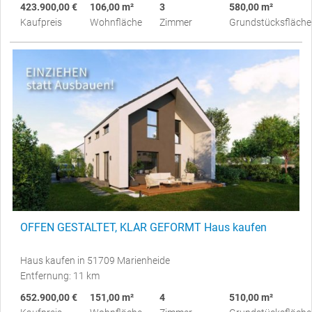
423.900,00 €
106,00 m²
3
580,00 m²
Kaufpreis
Wohnfläche
Zimmer
Grundstücksfläche
OFFEN GESTALTET, KLAR GEFORMT Haus kaufen
Haus kaufen in 51709 Marienheide
Entfernung: 11 km
652.900,00 €
151,00 m²
4
510,00 m²