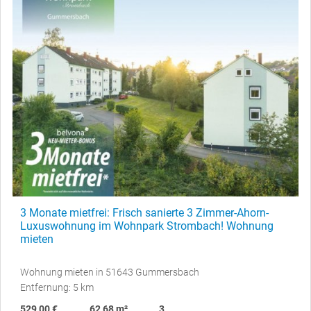
3 Monate mietfrei: Frisch sanierte 3 Zimmer-Ahorn-
Luxuswohnung im Wohnpark Strombach! Wohnung
mieten
Wohnung mieten in 51643 Gummersbach
Entfernung: 5 km
529,00 €
62,68 m²
3