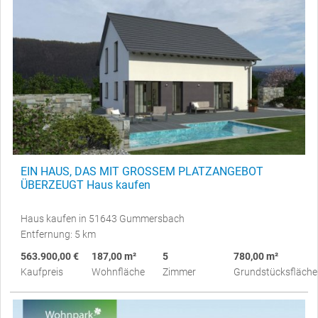
EIN HAUS, DAS MIT GROSSEM PLATZANGEBOT
ÜBERZEUGT Haus kaufen
Haus kaufen in 51643 Gummersbach
Entfernung: 5 km
563.900,00 €
187,00 m²
5
780,00 m²
Kaufpreis
Wohnfläche
Zimmer
Grundstücksfläche