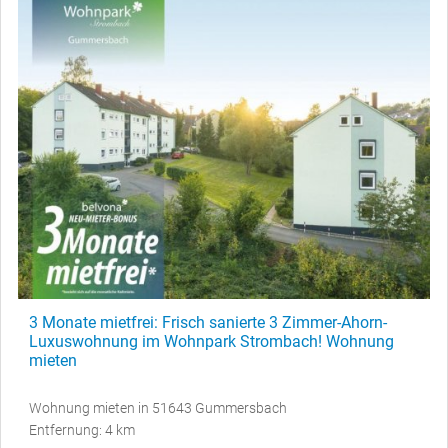
3 Monate mietfrei: Frisch sanierte 3 Zimmer-Ahorn-
Luxuswohnung im Wohnpark Strombach! Wohnung
mieten
Wohnung mieten in 51643 Gummersbach
Entfernung: 4 km