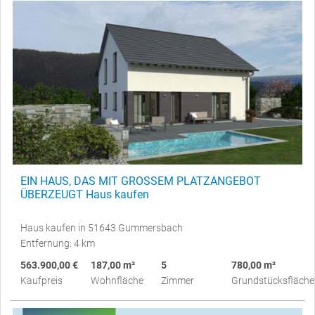
EIN HAUS, DAS MIT GROSSEM PLATZANGEBOT
ÜBERZEUGT Haus kaufen
Haus kaufen in 51643 Gummersbach
Entfernung: 4 km
563.900,00 €
187,00 m²
5
780,00 m²
Kaufpreis
Wohnfläche
Zimmer
Grundstücksfläche