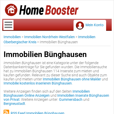
Mein Konto
Immobilien
>
Immobilien Nordrhein-Westfalen
>
Immobilien
Oberbergischer Kreis
>
Immobilien Bünghausen
Immobilien Bünghausen
Immobilien Bünghausen
ist eine Kategorie unter der folgende
Datenbankeinträge für Sie gefunden wurden. Die Immobiliensuche
hat zu Immobilien Bünghausen 114 Inserate zum mieten und
kaufen gefunden. Relevant zu dieser Suche sind auch Objekte zum
kaufen und mieten unter
Immobilien Bünghausen ohne Makler
und
Immobilie kostenlos inserieren Bünghausen
.
Weitere Anzeigen finden sich auf den Seiten
Immobilien
Bünghausen Online Anzeigen
und
Immobilien Inserate Bünghausen
von Privat
. Weitere Anzeigen unter:
Gummersbach
und
Bergneustadt
.
RSS Feed Immobilien Bünghausen