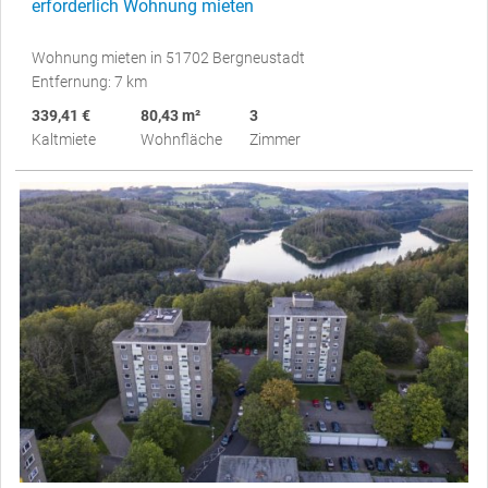
erforderlich Wohnung mieten
Wohnung mieten in 51702 Bergneustadt
Entfernung: 7 km
339,41 €
80,43 m²
3
Kaltmiete
Wohnfläche
Zimmer