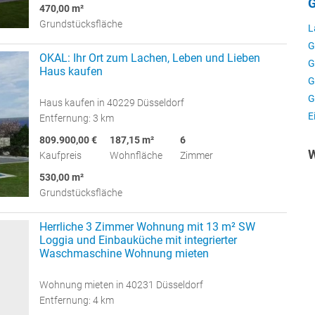
G
470,00 m²
Grundstücksfläche
L
G
OKAL: Ihr Ort zum Lachen, Leben und Lieben
G
Haus kaufen
G
G
Haus kaufen in 40229 Düsseldorf
E
Entfernung: 3 km
809.900,00 €
187,15 m²
6
W
Kaufpreis
Wohnfläche
Zimmer
530,00 m²
Grundstücksfläche
Herrliche 3 Zimmer Wohnung mit 13 m² SW
Loggia und Einbauküche mit integrierter
Waschmaschine Wohnung mieten
Wohnung mieten in 40231 Düsseldorf
Entfernung: 4 km