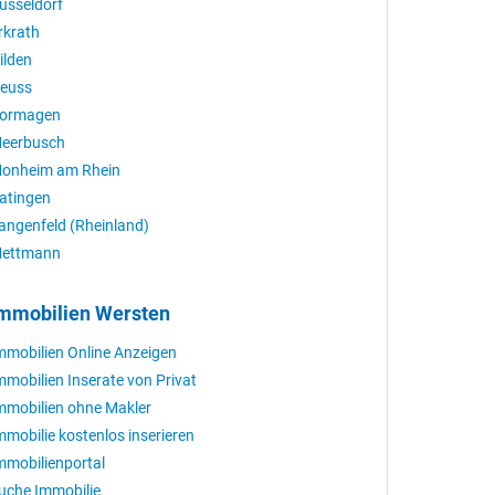
üsseldorf
rkrath
ilden
euss
ormagen
eerbusch
onheim am Rhein
atingen
angenfeld (Rheinland)
ettmann
mmobilien Wersten
mmobilien Online Anzeigen
mmobilien Inserate von Privat
mmobilien ohne Makler
mmobilie kostenlos inserieren
mmobilienportal
uche Immobilie