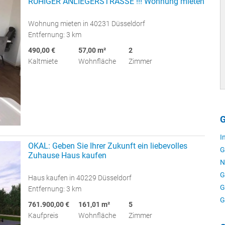
RUHIGER ANLIEGERSTRASSE !!! Wohnung mieten
Wohnung mieten in 40231 Düsseldorf
Entfernung: 3 km
490,00 €
57,00 m²
2
Kaltmiete
Wohnfläche
Zimmer
G
I
OKAL: Geben Sie Ihrer Zukunft ein liebevolles
G
Zuhause Haus kaufen
N
G
Haus kaufen in 40229 Düsseldorf
G
Entfernung: 3 km
G
761.900,00 €
161,01 m²
5
Kaufpreis
Wohnfläche
Zimmer