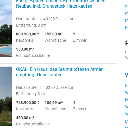
Energiesparend bauen. Komfortabel wohnen.
Neubau inkl. Grundstück Haus kaufen
I
I
Haus kaufen in 40229 Düsseldorf
I
Entfernung: 3 km
P
800.900,00 €
155,00 m²
5
Kaufpreis
Wohnfläche
Zimmer
550,00 m²
F
Grundstücksfläche
W
OKAL: Ein Haus, das Sie mit offenen Armen
empfängt Haus kaufen
W
I
Haus kaufen in 40229 Düsseldorf
W
Entfernung: 3 km
M
728.900,00 €
106,69 m²
4
W
Kaufpreis
Wohnfläche
Zimmer
W
450,00 m²
E
Grundstücksfläche