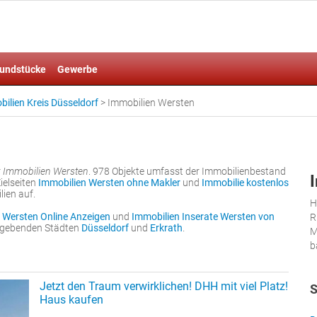
undstücke
Gewerbe
ilien Kreis Düsseldorf
>
Immobilien Wersten
r
Immobilien Wersten
. 978 Objekte umfasst der Immobilienbestand
ielseiten
Immobilien Wersten ohne Makler
und
Immobilie kostenlos
lien auf.
H
 Wersten Online Anzeigen
und
Immobilien Inserate Wersten von
R
umgebenden Städten
Düsseldorf
und
Erkrath
.
M
b
Jetzt den Traum verwirklichen! DHH mit viel Platz!
S
Haus kaufen