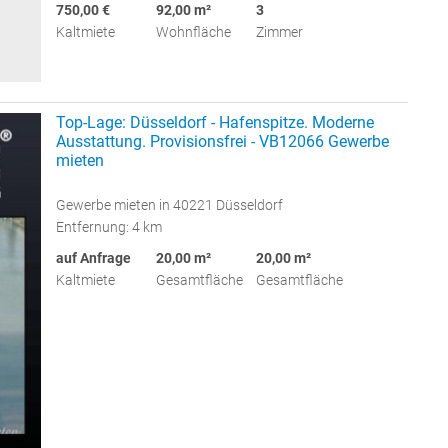
750,00 €
92,00 m²
3
Kaltmiete
Wohnfläche
Zimmer
Top-Lage: Düsseldorf - Hafenspitze. Moderne
Ausstattung. Provisionsfrei - VB12066 Gewerbe
mieten
Gewerbe mieten in 40221 Düsseldorf
Entfernung: 4 km
auf Anfrage
20,00 m²
20,00 m²
Kaltmiete
Gesamtfläche
Gesamtfläche