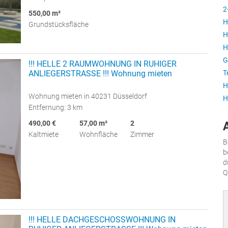
2
550,00 m²
H
Grundstücksfläche
H
H
G
!!! HELLE 2 RAUMWOHNUNG IN RUHIGER
T
ANLIEGERSTRASSE !!! Wohnung mieten
H
Wohnung mieten in 40231 Düsseldorf
H
Entfernung: 3 km
490,00 €
57,00 m²
2
Kaltmiete
Wohnfläche
Zimmer
B
b
d
Q
!!! HELLE DACHGESCHOSSWOHNUNG IN