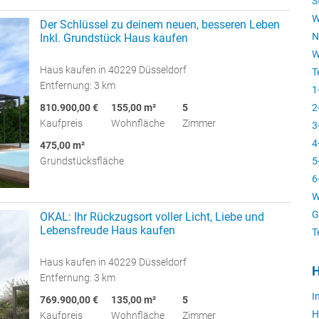
S
W
Der Schlüssel zu deinem neuen, besseren Leben
N
Inkl. Grundstück Haus kaufen
W
Haus kaufen in 40229 Düsseldorf
T
Entfernung: 3 km
1
2
810.900,00 €
155,00 m²
5
Kaufpreis
Wohnfläche
Zimmer
3
4
475,00 m²
5
Grundstücksfläche
6
W
G
OKAL: Ihr Rückzugsort voller Licht, Liebe und
Lebensfreude Haus kaufen
T
Haus kaufen in 40229 Düsseldorf
H
Entfernung: 3 km
I
769.900,00 €
135,00 m²
5
H
Kaufpreis
Wohnfläche
Zimmer