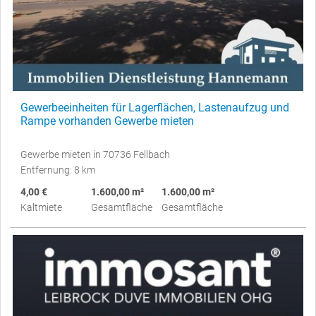
Gewerbeeinheiten für Lagerflächen, Lastenaufzug und
Rampe vorhanden Gewerbe mieten
Gewerbe mieten in 70736 Fellbach
Entfernung: 8 km
4,00 €
1.600,00 m²
1.600,00 m²
Kaltmiete
Gesamtfläche
Gesamtfläche