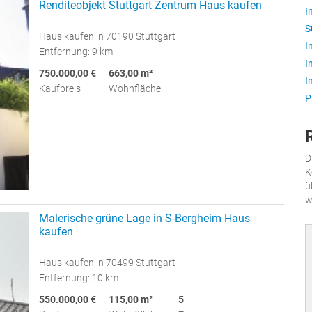
Renditeobjekt Stuttgart Zentrum Haus kaufen
I
S
Haus kaufen in 70190 Stuttgart
I
Entfernung: 9 km
I
750.000,00 €
663,00 m²
I
Kaufpreis
Wohnfläche
P
D
K
ü
w
Malerische grüne Lage in S-Bergheim Haus
kaufen
Haus kaufen in 70499 Stuttgart
Entfernung: 10 km
550.000,00 €
115,00 m²
5