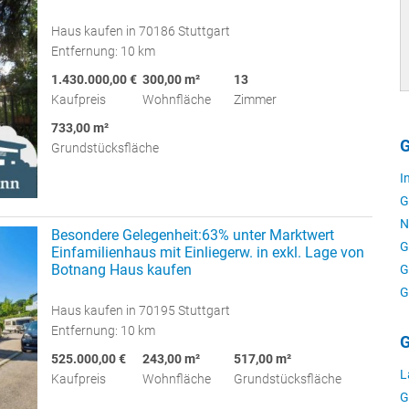
Haus kaufen in 70186 Stuttgart
Entfernung: 10 km
1.430.000,00 €
300,00 m²
13
Kaufpreis
Wohnfläche
Zimmer
733,00 m²
G
Grundstücksfläche
I
G
N
Besondere Gelegenheit:63% unter Marktwert
G
Einfamilienhaus mit Einliegerw. in exkl. Lage von
Botnang Haus kaufen
G
G
Haus kaufen in 70195 Stuttgart
Entfernung: 10 km
G
525.000,00 €
243,00 m²
517,00 m²
L
Kaufpreis
Wohnfläche
Grundstücksfläche
G