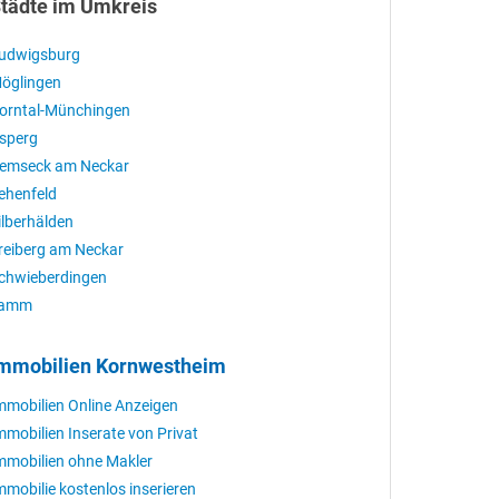
tädte im Umkreis
udwigsburg
öglingen
orntal-Münchingen
sperg
emseck am Neckar
ehenfeld
ilberhälden
reiberg am Neckar
chwieberdingen
amm
mmobilien Kornwestheim
mmobilien Online Anzeigen
mmobilien Inserate von Privat
mmobilien ohne Makler
mmobilie kostenlos inserieren