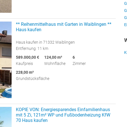
G
G
G
** Reihenmittelhaus mit Garten in Waiblingen **
E
Haus kaufen
W
Haus kaufen in 71332 Waiblingen
Entfernung: 11 km
K
589.000,00 €
124,00 m²
6
Kaufpreis
Wohnfläche
Zimmer
228,00 m²
Grundstücksfläche
KOPIE VON: Energiesparendes Einfamilienhaus
mit 5 Zi, 121m² WP und Fußbodenheizung KfW
70 Haus kaufen