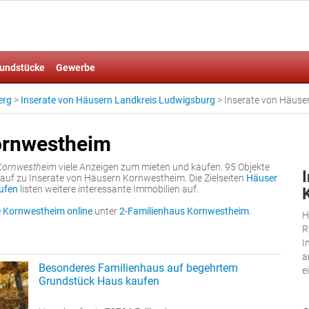
undstücke
Gewerbe
erg
>
Inserate von Häusern Landkreis Ludwigsburg
>
Inserate von Häus
ornwestheim
 Kornwestheim
viele Anzeigen zum mieten und kaufen. 95 Objekte
uf zu Inserate von Häusern Kornwestheim. Die Zielseiten
Häuser
ufen
listen weitere interessante Immobilien auf.
 Kornwestheim online
unter
2-Familienhaus Kornwestheim
.
H
R
I
a
Besonderes Familienhaus auf begehrtem
e
Grundstück Haus kaufen