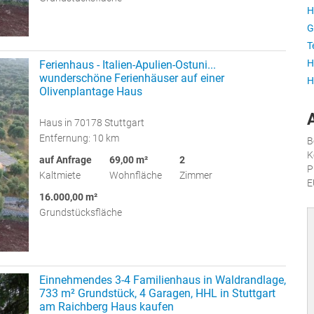
H
G
T
H
Ferienhaus - Italien-Apulien-Ostuni...
wunderschöne Ferienhäuser auf einer
H
Olivenplantage Haus
Haus in 70178 Stuttgart
Entfernung: 10 km
B
K
auf Anfrage
69,00 m²
2
P
Kaltmiete
Wohnfläche
Zimmer
E
16.000,00 m²
Grundstücksfläche
Einnehmendes 3-4 Familienhaus in Waldrandlage,
733 m² Grundstück, 4 Garagen, HHL in Stuttgart
am Raichberg Haus kaufen