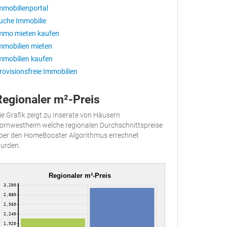
mmobilienportal
uche Immobilie
mmo mieten kaufen
mmobilien mieten
mmobilien kaufen
rovisionsfreie Immobilien
Regionaler m²-Preis
ie Grafik zeigt zu Inserate von Häusern
ornwestheim welche regionalen Durchschnittspreise
ber den HomeBooster Algorithmus errechnet
urden.
Regionaler m²-Preis
3,200
2,880
2,560
2,240
1,920