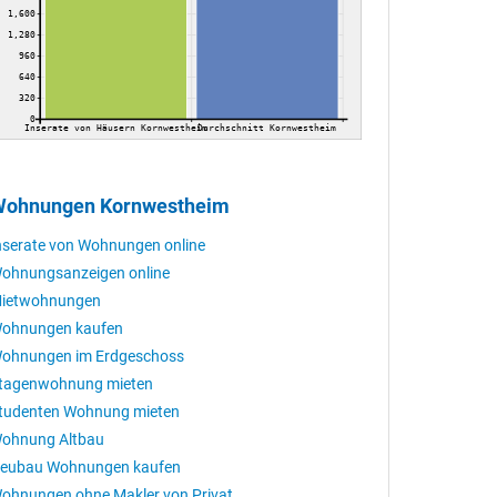
1,600
1,280
960
640
320
0
Inserate von Häusern Kornwestheim
Durchschnitt Kornwestheim
ohnungen Kornwestheim
nserate von Wohnungen online
ohnungsanzeigen online
ietwohnungen
ohnungen kaufen
ohnungen im Erdgeschoss
tagenwohnung mieten
tudenten Wohnung mieten
ohnung Altbau
eubau Wohnungen kaufen
ohnungen ohne Makler von Privat