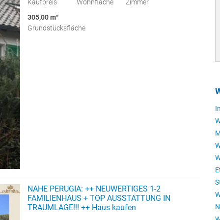
Kaufpreis
Wohnfläche
Zimmer
305,00 m²
Grundstücksfläche
W
I
W
M
W
W
E
S
NAHE PERUGIA: ++ NEUWERTIGES 1-2
W
FAMILIENHAUS + TOP AUSSTATTUNG IN
TRAUMLAGE!!! ++ Haus kaufen
N
W