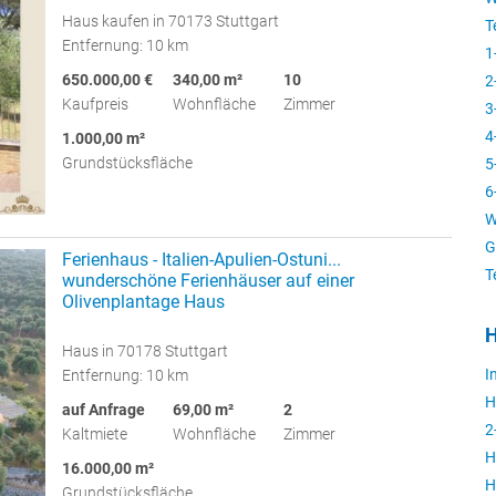
Haus kaufen in 70173 Stuttgart
T
Entfernung: 10 km
1
650.000,00 €
340,00 m²
10
2
Kaufpreis
Wohnfläche
Zimmer
3
4
1.000,00 m²
Grundstücksfläche
5
6
W
G
Ferienhaus - Italien-Apulien-Ostuni...
T
wunderschöne Ferienhäuser auf einer
Olivenplantage Haus
H
Haus in 70178 Stuttgart
I
Entfernung: 10 km
H
auf Anfrage
69,00 m²
2
2
Kaltmiete
Wohnfläche
Zimmer
H
16.000,00 m²
H
Grundstücksfläche