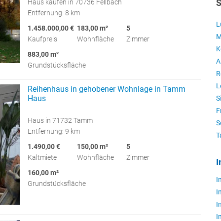
Haus kaufen in 70736 Fellbach
S
Entfernung: 8 km
L
1.458.000,00 €
183,00 m²
5
M
Kaufpreis
Wohnfläche
Zimmer
K
883,00 m²
A
Grundstücksfläche
R
L
Reihenhaus in gehobener Wohnlage in Tamm
Haus
S
F
Haus in 71732 Tamm
S
Entfernung: 9 km
T
1.490,00 €
150,00 m²
5
Kaltmiete
Wohnfläche
Zimmer
I
160,00 m²
I
Grundstücksfläche
I
I
I