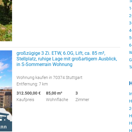
T
1
2
3
4
5
6
W
großzügige 3 Zi. ETW, 6.OG, Lift, ca. 85 m²,
Stellplatz, ruhige Lage mit großartigem Ausblick,
G
in S-Sommerrain Wohnung
T
Wohnung kaufen in 70374 Stuttgart
H
Entfernung: 7 km
312.500,00 €
85,00 m²
3
I
Kaufpreis
Wohnfläche
Zimmer
H
2
H
H
H