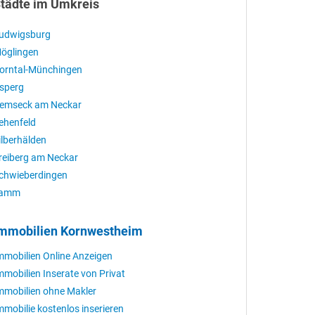
tädte im Umkreis
udwigsburg
öglingen
orntal-Münchingen
sperg
emseck am Neckar
ehenfeld
ilberhälden
reiberg am Neckar
chwieberdingen
amm
mmobilien Kornwestheim
mmobilien Online Anzeigen
mmobilien Inserate von Privat
mmobilien ohne Makler
mmobilie kostenlos inserieren