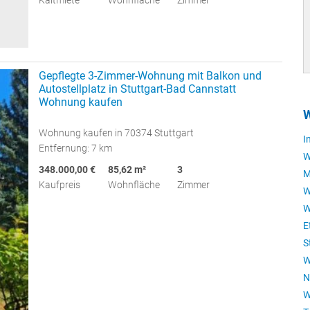
Kaltmiete
Wohnfläche
Zimmer
Gepflegte 3-Zimmer-Wohnung mit Balkon und
Autostellplatz in Stuttgart-Bad Cannstatt
Wohnung kaufen
W
Wohnung kaufen in 70374 Stuttgart
I
Entfernung: 7 km
W
348.000,00 €
85,62 m²
3
M
Kaufpreis
Wohnfläche
Zimmer
W
W
E
S
W
N
W