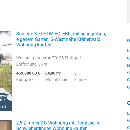
Sanierte 3 Zi ETW, EG, EBK, mit sehr großen,
eigenem Garten, S-West nähe Kräherwald
G
Wohnung kaufen
I
Wohnung kaufen in 70193 Stuttgart
G
Entfernung: 8 km
N
G
459.000,00 €
84,00 m²
3
Kaufpreis
Wohnfläche
Zimmer
G
G
G
L
G
2,5 Zimmer DG Wohnung mit Terrasse in
G
Schwieberdingen Wohnung kaufen