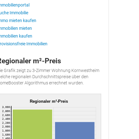
mmobilienportal
uche Immobilie
mmo mieten kaufen
mmobilien mieten
mmobilien kaufen
rovisionsfreie Immobilien
Regionaler m²-Preis
ie Grafik zeigt zu 3-Zimmer Wohnung Kornwestheim
elche regionalen Durchschnittspreise über den
omeBooster Algorithmus errechnet wurden.
Regionaler m²-Preis
3,000
2,800
2,600
2,400
2,200
2,000
1,800
1,600
1,400