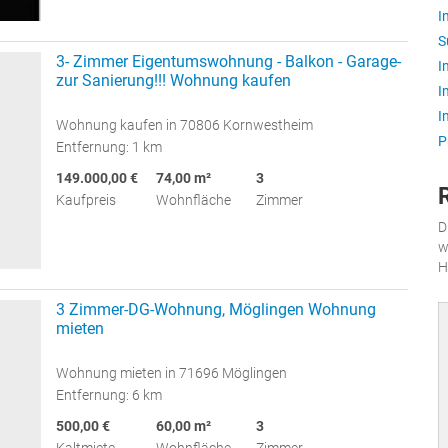
I
S
3- Zimmer Eigentumswohnung - Balkon - Garage-
I
zur Sanierung!!! Wohnung kaufen
I
I
Wohnung kaufen in 70806 Kornwestheim
P
Entfernung: 1 km
149.000,00 €
74,00 m²
3
Kaufpreis
Wohnfläche
Zimmer
D
w
H
3 Zimmer-DG-Wohnung, Möglingen Wohnung
mieten
Wohnung mieten in 71696 Möglingen
Entfernung: 6 km
500,00 €
60,00 m²
3