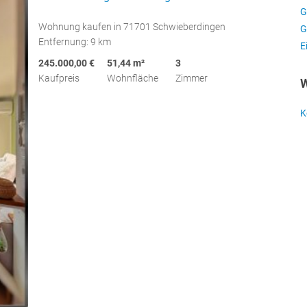
G
Wohnung kaufen in 71701 Schwieberdingen
G
Entfernung: 9 km
E
245.000,00 €
51,44 m²
3
Kaufpreis
Wohnfläche
Zimmer
W
K