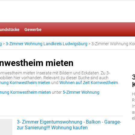
undstücke
Gewerbe
g
>
3-Zimmer Wohnung Landkreis Ludwigsburg
>
3-Zimmer Wohnung Kor
nwestheim mieten
rnwestheim mieten
Inserate mit Bildern und Eckdaten. Zu 3-
lien hier vorhanden. Relevant zu dieser Suche sind auch
nung Kornwestheim mieten
und
Wohnen auf Zeit Kornwestheim
.
nung Kornwestheim mieten
unter
5-Zimmer Wohnung
H
R
I
a
e
3- Zimmer Eigentumswohnung - Balkon - Garage-
zur Sanierung!!! Wohnung kaufen