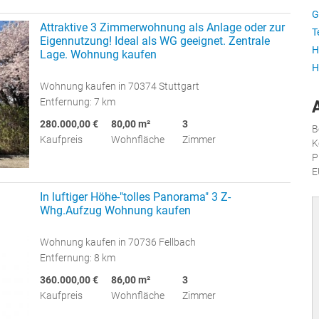
G
Attraktive 3 Zimmerwohnung als Anlage oder zur
T
Eigennutzung! Ideal als WG geeignet. Zentrale
H
Lage. Wohnung kaufen
H
Wohnung kaufen in 70374 Stuttgart
Entfernung: 7 km
280.000,00 €
80,00 m²
3
B
Kaufpreis
Wohnfläche
Zimmer
K
P
E
In luftiger Höhe-"tolles Panorama" 3 Z-
Whg.Aufzug Wohnung kaufen
Wohnung kaufen in 70736 Fellbach
Entfernung: 8 km
360.000,00 €
86,00 m²
3
Kaufpreis
Wohnfläche
Zimmer