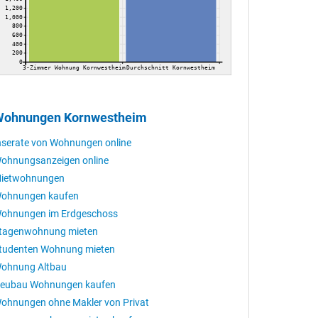
1,200
1,000
800
600
400
200
0
3-Zimmer Wohnung Kornwestheim
Durchschnitt Kornwestheim
ohnungen Kornwestheim
nserate von Wohnungen online
ohnungsanzeigen online
ietwohnungen
ohnungen kaufen
ohnungen im Erdgeschoss
tagenwohnung mieten
tudenten Wohnung mieten
ohnung Altbau
eubau Wohnungen kaufen
ohnungen ohne Makler von Privat