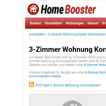
Suchen
Immobilien
Wohnungen
Häuser
Gr
Immobilien
>
3-Zimmer Wohnung Baden-Württember
3-Zimmer Wohnung Kor
Auf dieser Seite finden sich zu
3-Zimmer Wohnung Ko
Zimmer Wohnung Kornwestheim mieten sind 30 Immobi
Objekte zum kaufen und mieten unter
6-Zimmer Woh
Weitere Angebote für Sie gibt es unter
4-Zimmer Woh
Kornwestheim mieten
.
RSS Feed 3-Zimmer Wohnung Kornwestheim