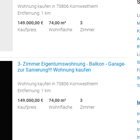
S
Wohnung kaufen in 70806 Kornwestheim
Entfernung: 1 km
L
149.000,00 €
74,00 m²
3
M
Kaufpreis
Wohnfläche
Zimmer
K
A
R
L
S
3- Zimmer Eigentumswohnung - Balkon - Garage-
zur Sanierung!!! Wohnung kaufen
F
S
Wohnung kaufen in 70806 Kornwestheim
T
Entfernung: 1 km
149.000,00 €
74,00 m²
3
I
Kaufpreis
Wohnfläche
Zimmer
I
I
I
I