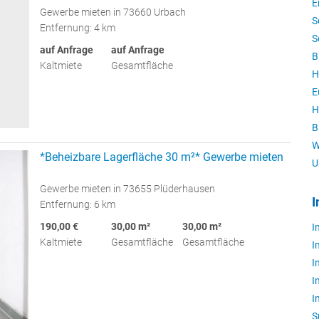
E
Gewerbe mieten in 73660 Urbach
S
Entfernung: 4 km
S
auf Anfrage
auf Anfrage
B
Kaltmiete
Gesamtfläche
H
E
H
B
W
*Beheizbare Lagerfläche 30 m²* Gewerbe mieten
U
Gewerbe mieten in 73655 Plüderhausen
I
Entfernung: 6 km
190,00 €
30,00 m²
30,00 m²
I
Kaltmiete
Gesamtfläche
Gesamtfläche
I
I
I
I
S