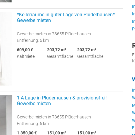
I
I
*Kellerräume in guter Lage von Plüderhausen*
Gewerbe mieten
I
P
Gewerbe mieten in 73655 Plüderhausen
Entfernung: 6 km
609,00 €
203,72 m²
203,72 m²
F
Kaltmiete
Gesamtfläche
Gesamtfläche
K
W
I
1 A Lage in Plüderhausen & provisionsfrei!
W
Gewerbe mieten
M
W
Gewerbe mieten in 73655 Plüderhausen
W
Entfernung: 6 km
E
1.350,00 €
151,00 m²
151,00 m²