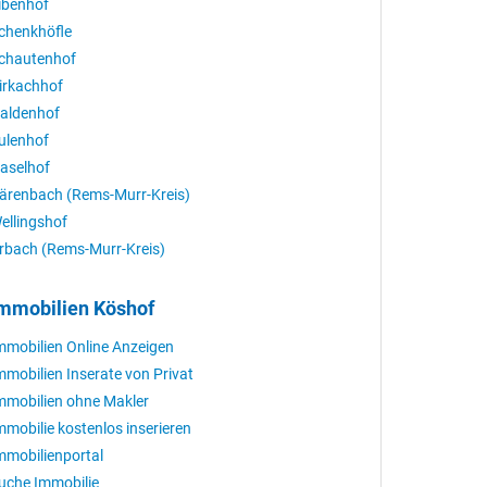
ibenhof
chenkhöfle
chautenhof
irkachhof
aldenhof
ulenhof
aselhof
ärenbach (Rems-Murr-Kreis)
ellingshof
rbach (Rems-Murr-Kreis)
mmobilien Köshof
mmobilien Online Anzeigen
mmobilien Inserate von Privat
mmobilien ohne Makler
mmobilie kostenlos inserieren
mmobilienportal
uche Immobilie