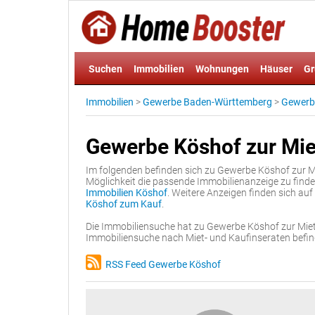
Suchen
Immobilien
Wohnungen
Häuser
Gr
Immobilien
>
Gewerbe Baden-Württemberg
>
Gewerb
Gewerbe Köshof zur Mie
Im folgenden befinden sich zu Gewerbe Köshof zur Mi
Möglichkeit die passende Immobilienanzeige zu finde
Immobilien Köshof
. Weitere Anzeigen finden sich auf
Köshof zum Kauf
.
Die Immobiliensuche hat zu Gewerbe Köshof zur Miet
Immobiliensuche nach Miet- und Kaufinseraten befin
RSS Feed Gewerbe Köshof