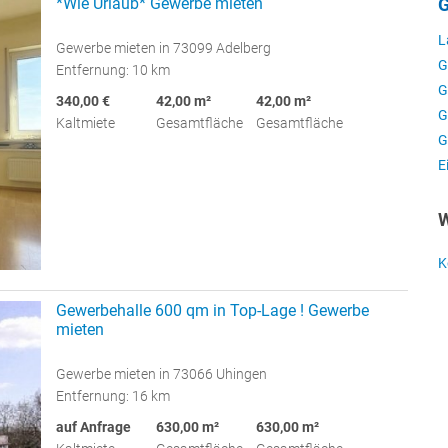
*Wie Urlaub* Gewerbe mieten
G
L
Gewerbe mieten in 73099 Adelberg
G
Entfernung: 10 km
G
340,00 €
42,00 m²
42,00 m²
G
Kaltmiete
Gesamtfläche
Gesamtfläche
G
E
W
K
Gewerbehalle 600 qm in Top-Lage ! Gewerbe
mieten
Gewerbe mieten in 73066 Uhingen
Entfernung: 16 km
auf Anfrage
630,00 m²
630,00 m²