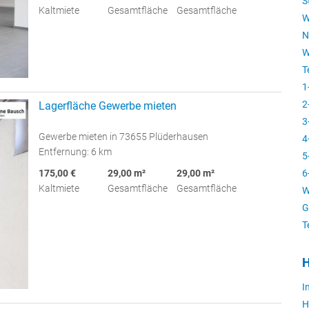
S
Kaltmiete
Gesamtfläche
Gesamtfläche
W
N
W
T
1
2
Lagerfläche Gewerbe mieten
3
Gewerbe mieten in 73655 Plüderhausen
4
Entfernung: 6 km
5
175,00 €
29,00 m²
29,00 m²
6
Kaltmiete
Gesamtfläche
Gesamtfläche
W
G
T
H
I
H