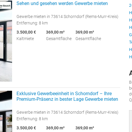
Sehen und gesehen werden Gewerbe mieten
2
H
Gewerbe mieten in 73614 Schorndorf (Rems-Murr-Kreis)
H
Entfernung: 8 km
H
3.500,00 €
369,00 m²
369,00 m²
G
Kaltmiete
Gesamtfläche
Gesamtfläche
T
H
H
B
b
Exklusive Gewerbeeinheit in Schorndorf – Ihre
d
Premium-Präsenz in bester Lage Gewerbe mieten
Q
Gewerbe mieten in 73614 Schorndorf (Rems-Murr-Kreis)
Entfernung: 8 km
3.500,00 €
369,00 m²
369,00 m²