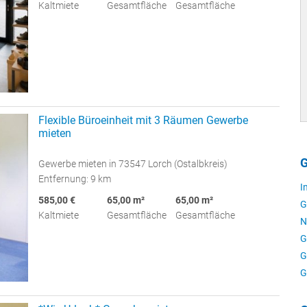
Kaltmiete
Gesamtfläche
Gesamtfläche
Flexible Büroeinheit mit 3 Räumen Gewerbe
mieten
G
Gewerbe mieten in 73547 Lorch (Ostalbkreis)
Entfernung: 9 km
I
585,00 €
65,00 m²
65,00 m²
G
Kaltmiete
Gesamtfläche
Gesamtfläche
N
G
G
G