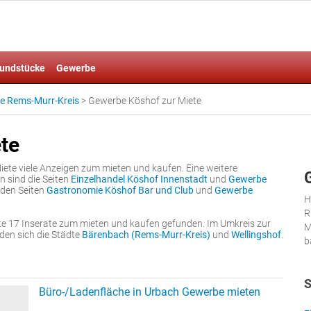
undstücke
Gewerbe
e Rems-Murr-Kreis
>
Gewerbe Köshof zur Miete
te
ete viele Anzeigen zum mieten und kaufen. Eine weitere
n sind die Seiten
Einzelhandel Köshof Innenstadt
und
Gewerbe
 den Seiten
Gastronomie Köshof Bar und Club
und
Gewerbe
H
R
e 17 Inserate zum mieten und kaufen gefunden. Im Umkreis zur
M
den sich die Städte
Bärenbach (Rems-Murr-Kreis)
und
Wellingshof
.
b
S
Büro-/Ladenfläche in Urbach Gewerbe mieten