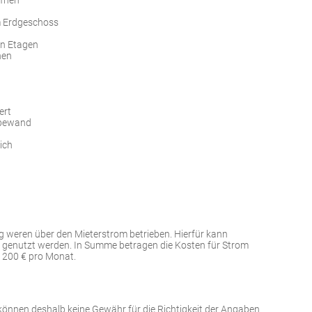
im Erdgeschoss
en Etagen
nen
ert
iebewand
ich
weren über den Mieterstrom betrieben. Hierfür kann
 genutzt werden. In Summe betragen die Kosten für Strom
– 200 € pro Monat.
können deshalb keine Gewähr für die Richtigkeit der Angaben