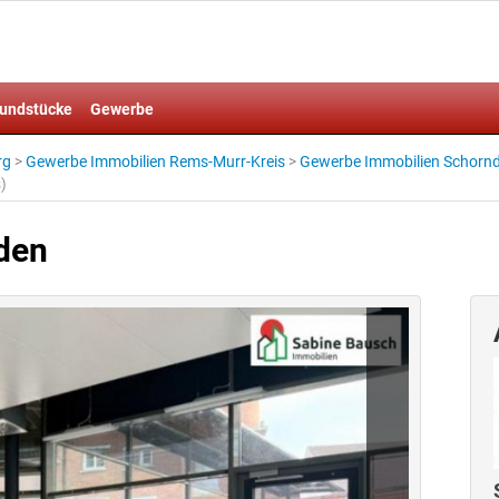
undstücke
Gewerbe
rg
>
Gewerbe Immobilien Rems-Murr-Kreis
>
Gewerbe Immobilien Schornd
)
den