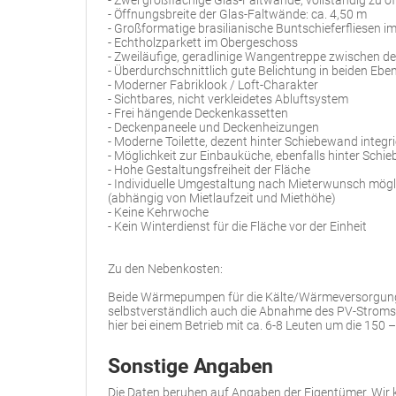
- Öffnungsbreite der Glas-Faltwände: ca. 4,50 m
- Großformatige brasilianische Buntschieferfliesen 
- Echtholzparkett im Obergeschoss
- Zweiläufige, geradlinige Wangentreppe zwischen d
- Überdurchschnittlich gute Belichtung in beiden Ebe
- Moderner Fabriklook / Loft-Charakter
- Sichtbares, nicht verkleidetes Abluftsystem
- Frei hängende Deckenkassetten
- Deckenpaneele und Deckenheizungen
- Moderne Toilette, dezent hinter Schiebewand integri
- Möglichkeit zur Einbauküche, ebenfalls hinter Sch
- Hohe Gestaltungsfreiheit der Fläche
- Individuelle Umgestaltung nach Mieterwunsch mögl
(abhängig von Mietlaufzeit und Miethöhe)
- Keine Kehrwoche
- Kein Winterdienst für die Fläche vor der Einheit
Zu den Nebenkosten:
Beide Wärmepumpen für die Kälte/Wärmeversorgung 
selbstverständlich auch die Abnahme des PV-Stroms
hier bei einem Betrieb mit ca. 6-8 Leuten um die 150 
Sonstige Angaben
Die Daten beruhen auf Angaben der Eigentümer. Wir 