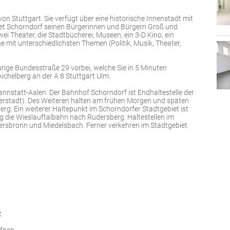
 von Stuttgart. Sie verfügt über eine historische Innenstadt mit
etet Schorndorf seinen Bürgerinnen und Bürgern Groß und
wei Theater, die Stadtbücherei, Museen, ein 3-D Kino, ein
 mit unterschiedlichsten Themen (Politik, Musik, Theater,
purige Bundesstraße 29 vorbei, welche Sie in 5 Minuten
ichelberg an der A 8 Stuttgart Ulm.
annstatt-Aalen. Der Bahnhof Schorndorf ist Endhaltestelle der
derstadt). Des Weiteren halten am frühen Morgen und späten
erg. Ein weiterer Haltepunkt im Schorndorfer Stadtgebiet ist
ng die Wieslauftalbahn nach Rudersberg. Haltestellen im
rsbronn und Miedelsbach. Ferner verkehren im Stadtgebiet
z
ffnen