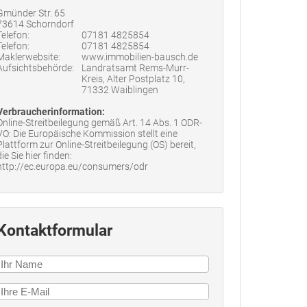
Gmünder Str. 65
73614 Schorndorf
Telefon:
07181 4825854
Telefon:
07181 4825854
Maklerwebsite:
www.immobilien-bausch.de
Aufsichtsbehörde:
Landratsamt Rems-Murr-
Kreis, Alter Postplatz 10,
71332 Waiblingen
Verbraucherinformation:
Online-Streitbeilegung gemäß Art. 14 Abs. 1 ODR-
VO: Die Europäische Kommission stellt eine
Plattform zur Online-Streitbeilegung (OS) bereit,
die Sie hier finden:
http://ec.europa.eu/consumers/odr
Kontaktformular