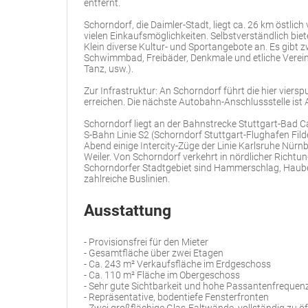
entfernt.
Schorndorf, die Daimler-Stadt, liegt ca. 26 km östlich
vielen Einkaufsmöglichkeiten. Selbstverständlich bi
Klein diverse Kultur- und Sportangebote an. Es gibt z
Schwimmbad, Freibäder, Denkmale und etliche Vereine
Tanz, usw.).
Zur Infrastruktur: An Schorndorf führt die hier viers
erreichen. Die nächste Autobahn-Anschlussstelle ist A
Schorndorf liegt an der Bahnstrecke Stuttgart-Bad C
S-Bahn Linie S2 (Schorndorf Stuttgart-Flughafen Fil
Abend einige Intercity-Züge der Linie Karlsruhe Nürnb
Weiler. Von Schorndorf verkehrt in nördlicher Richtu
Schorndorfer Stadtgebiet sind Hammerschlag, Haube
zahlreiche Buslinien.
Ausstattung
- Provisionsfrei für den Mieter
- Gesamtfläche über zwei Etagen
- Ca. 243 m² Verkaufsfläche im Erdgeschoss
- Ca. 110 m² Fläche im Obergeschoss
- Sehr gute Sichtbarkeit und hohe Passantenfrequen
- Repräsentative, bodentiefe Fensterfronten
- Zwei großflächige Glas-Faltwände, vollständig zu ö