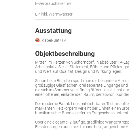
E-Verbrauchskennw.:
EP inkl. Warmwasser:
Ausstattung
Kabel/Sat/TV
Objektbeschreibung
Mitten im Herzen von Schorndorf, in absoluter 1A-Lage
Arbeitsplatz. Sie ist Statement, Bühne und Rückzugs
und Wert auf Qualität, Design und Wirkung legen.
Schon beim Betreten spürt man die besondere Atmo
großzügige Glasflächen, drei separate Eingänge und 
die sich im Sommer vollständig öffnen lässt. Licht d
einen offenen, einladenden Raum, der sowohl Kunden 
Der moderne Fabrik-Look mit sichtbarer Technik, of
markanten Heizkörpern verleiht der Einheit einen ur
brasilianischer Bundschiefer im Erdgeschoss unterst
Über eine elegante, 2-läufige, gradlinige Wangentre
Fenster sorgen auch hier für eine helle, angenehme 