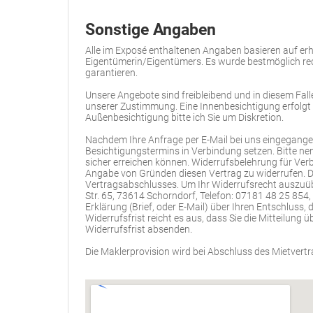
Sonstige Angaben
Alle im Exposé enthaltenen Angaben basieren auf er
Eigentümerin/Eigentümers. Es wurde bestmöglich reche
garantieren.
Unsere Angebote sind freibleibend und in diesem Falle
unserer Zustimmung. Eine Innenbesichtigung erfolgt 
Außenbesichtigung bitte ich Sie um Diskretion.
Nachdem Ihre Anfrage per E-Mail bei uns eingegange
Besichtigungstermins in Verbindung setzen. Bitte nenne
sicher erreichen können. Widerrufsbelehrung für Ver
Angabe von Gründen diesen Vertrag zu widerrufen. Di
Vertragsabschlusses. Um Ihr Widerrufsrecht auszuü
Str. 65, 73614 Schorndorf, Telefon: 07181 48 25 854,
Erklärung (Brief, oder E-Mail) über Ihren Entschluss,
Widerrufsfrist reicht es aus, dass Sie die Mitteilung
Widerrufsfrist absenden.
Die Maklerprovision wird bei Abschluss des Mietvertra