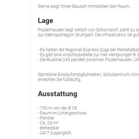
Gerne zeigt Ihnen Bausch Immobilien den Raum.
Lage
Plüderhausen liegt östlich von Schorndorf, zählt z
zur Metropolregion Stuttgart. Die Infrastruktur ist g
- Es halten die Regional-Express-Züge der Remstalb
- Es gibt eine Anschlussstelle zur hier vierspurigen 
- Die Buslinie 243 pendelt zwischen Plüderhausen, 
Sämtliche Einkaufsmöglichkeiten, Schulzentrum, Kin
erreichen Sie fußläufig.
Ausstattung
- 750 m von der B 29
- Raum im Untergeschoss
- Fenster
- Ca. 29 m²
- Beheizbar
- 24/7 zugänglich