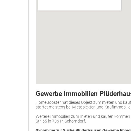
Gewerbe Immobilien Plüderhau
HomeBooster hat dieses Objekt zum mieten und kau
startet meistens bei Mietobjekten und Kaufimmobili
Weitere Immobilien zum mieten und kaufen kommen 
Str. 65 in 73614 Schorndorf.
Synonyme zur Suche Plüderhausen Gewerbe Immob