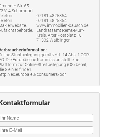
Gmünder Str. 65
73614 Schorndorf
Telefon:
07181 4825854
Telefon:
07181 4825854
Maklerwebsite:
www.immobilien-bausch.de
Aufsichtsbehörde:
Landratsamt Rems-Murr-
Kreis, Alter Postplatz 10,
71332 Waiblingen
Verbraucherinformation:
Online-Streitbeilegung gemäß Art. 14 Abs. 1 ODR-
VO: Die Europäische Kommission stellt eine
Plattform zur Online-Streitbeilegung (OS) bereit,
die Sie hier finden:
http://ec.europa.eu/consumers/odr
Kontaktformular