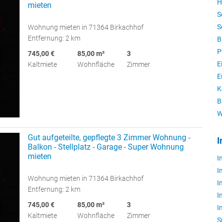
H
mieten
S
S
Wohnung mieten in 71364 Birkachhof
Entfernung: 2 km
B
P
745,00 €
85,00 m²
3
E
Kaltmiete
Wohnfläche
Zimmer
E
K
B
W
Gut aufgeteilte, gepflegte 3 Zimmer Wohnung -
I
Balkon - Stellplatz - Garage - Super Wohnung
mieten
I
I
Wohnung mieten in 71364 Birkachhof
I
Entfernung: 2 km
I
745,00 €
85,00 m²
3
I
Kaltmiete
Wohnfläche
Zimmer
S