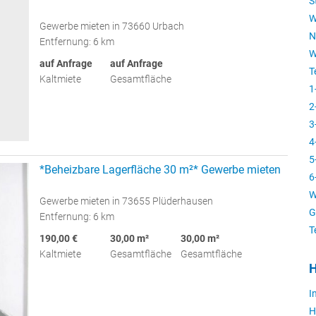
S
W
Gewerbe mieten in 73660 Urbach
N
Entfernung: 6 km
W
auf Anfrage
auf Anfrage
T
Kaltmiete
Gesamtfläche
1
2
3
4
5
*Beheizbare Lagerfläche 30 m²* Gewerbe mieten
6
W
Gewerbe mieten in 73655 Plüderhausen
G
Entfernung: 6 km
T
190,00 €
30,00 m²
30,00 m²
Kaltmiete
Gesamtfläche
Gesamtfläche
H
I
H