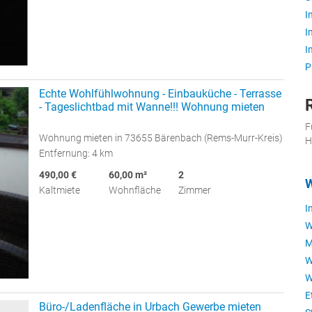
I
I
I
P
Echte Wohlfühlwohnung - Einbauküche - Terrasse
- Tageslichtbad mit Wanne!!! Wohnung mieten
F
Wohnung mieten in 73655 Bärenbach (Rems-Murr-Kreis)
H
Entfernung: 4 km
490,00 €
60,00 m²
2
W
Kaltmiete
Wohnfläche
Zimmer
I
W
M
W
W
E
Büro-/Ladenfläche in Urbach Gewerbe mieten