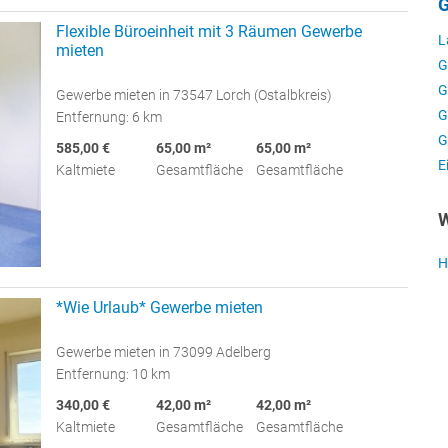
G
Flexible Büroeinheit mit 3 Räumen Gewerbe
L
mieten
G
G
Gewerbe mieten in 73547 Lorch (Ostalbkreis)
G
Entfernung: 6 km
G
585,00 €
65,00 m²
65,00 m²
E
Kaltmiete
Gesamtfläche
Gesamtfläche
W
H
*Wie Urlaub* Gewerbe mieten
Gewerbe mieten in 73099 Adelberg
Entfernung: 10 km
340,00 €
42,00 m²
42,00 m²
Kaltmiete
Gesamtfläche
Gesamtfläche