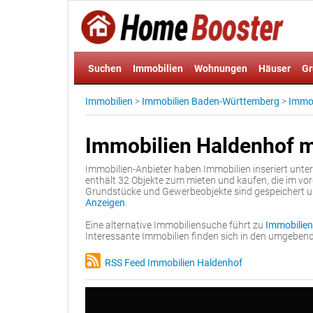
Suchen
Immobilien
Wohnungen
Häuser
Gr
Immobilien
>
Immobilien Baden-Württemberg
>
Immob
Immobilien Haldenhof m
Immobilien-Anbieter haben Immobilien inseriert unte
enthält 32 Objekte zum mieten und kaufen, die im v
Grundstücke und Gewerbeobjekte sind gespeichert 
Anzeigen
.
Eine alternative Immobiliensuche führt zu
Immobilien
Interessante Immobilien finden sich in den umgebe
RSS Feed Immobilien Haldenhof