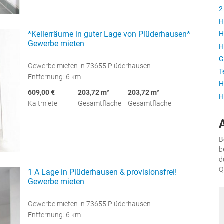
2
H
*Kellerräume in guter Lage von Plüderhausen*
H
Gewerbe mieten
H
G
Gewerbe mieten in 73655 Plüderhausen
T
Entfernung: 6 km
H
609,00 €
203,72 m²
203,72 m²
H
Kaltmiete
Gesamtfläche
Gesamtfläche
B
b
d
Q
1 A Lage in Plüderhausen & provisionsfrei!
Gewerbe mieten
Gewerbe mieten in 73655 Plüderhausen
Entfernung: 6 km