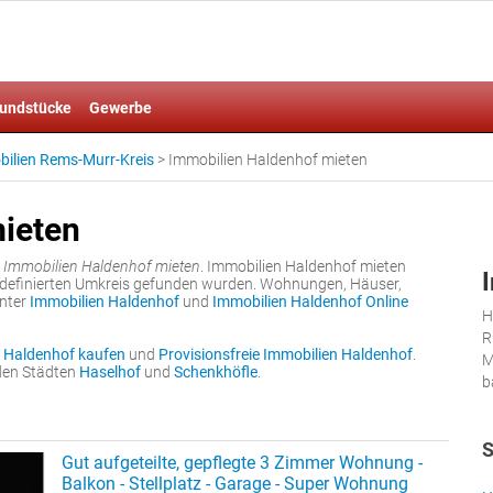
undstücke
Gewerbe
ilien Rems-Murr-Kreis
>
Immobilien Haldenhof mieten
ieten
r
Immobilien Haldenhof mieten
. Immobilien Haldenhof mieten
ordefinierten Umkreis gefunden wurden. Wohnungen, Häuser,
unter
Immobilien Haldenhof
und
Immobilien Haldenhof Online
H
R
 Haldenhof kaufen
und
Provisionsfreie Immobilien Haldenhof
.
M
nden Städten
Haselhof
und
Schenkhöfle
.
b
S
Gut aufgeteilte, gepflegte 3 Zimmer Wohnung -
Balkon - Stellplatz - Garage - Super Wohnung