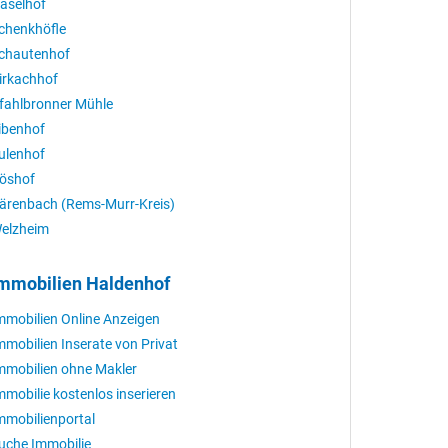
aselhof
chenkhöfle
chautenhof
irkachhof
fahlbronner Mühle
ibenhof
ulenhof
öshof
ärenbach (Rems-Murr-Kreis)
elzheim
mmobilien Haldenhof
mmobilien Online Anzeigen
mmobilien Inserate von Privat
mmobilien ohne Makler
mmobilie kostenlos inserieren
mmobilienportal
uche Immobilie