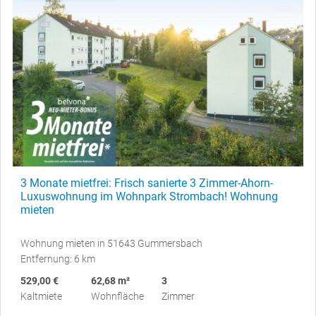
3 Monate mietfrei: Frisch sanierte 3 Zimmer-Ahorn-
Luxuswohnung im Wohnpark Strombach! Wohnung
mieten
Wohnung mieten in 51643 Gummersbach
Entfernung: 6 km
529,00 €
62,68 m²
3
Kaltmiete
Wohnfläche
Zimmer