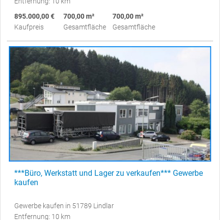
Entfernung: 10 km
895.000,00 €
700,00 m²
700,00 m²
Kaufpreis
Gesamtfläche
Gesamtfläche
***Büro, Werkstatt und Lager zu verkaufen*** Gewerbe
kaufen
Gewerbe kaufen in 51789 Lindlar
Entfernung: 10 km