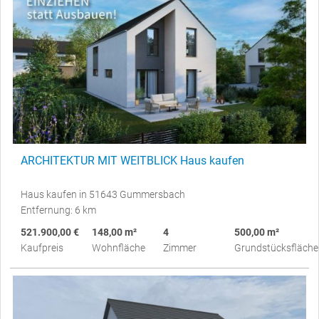
ARCHITEKTUR MIT WEITBLICK Haus kaufen
Haus kaufen in 51643 Gummersbach
Entfernung: 6 km
521.900,00 €
148,00 m²
4
500,00 m²
Kaufpreis
Wohnfläche
Zimmer
Grundstücksfläche