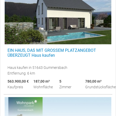
EIN HAUS, DAS MIT GROSSEM PLATZANGEBOT
ÜBERZEUGT Haus kaufen
Haus kaufen in 51643 Gummersbach
Entfernung: 6 km
563.900,00 €
187,00 m²
5
780,00 m²
Kaufpreis
Wohnfläche
Zimmer
Grundstücksfläche