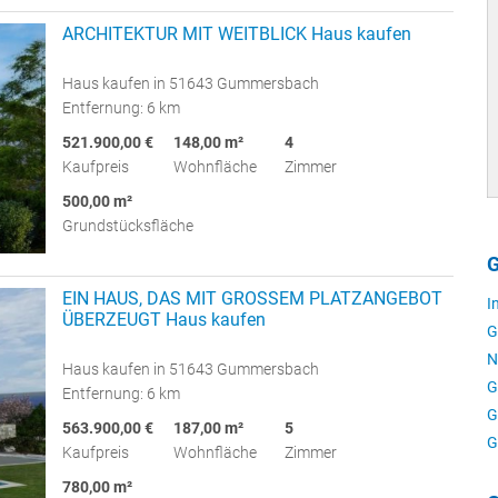
ARCHITEKTUR MIT WEITBLICK Haus kaufen
Haus kaufen in 51643 Gummersbach
Entfernung: 6 km
521.900,00 €
148,00 m²
4
Kaufpreis
Wohnfläche
Zimmer
500,00 m²
Grundstücksfläche
G
EIN HAUS, DAS MIT GROSSEM PLATZANGEBOT
I
ÜBERZEUGT Haus kaufen
G
N
Haus kaufen in 51643 Gummersbach
G
Entfernung: 6 km
G
563.900,00 €
187,00 m²
5
G
Kaufpreis
Wohnfläche
Zimmer
780,00 m²