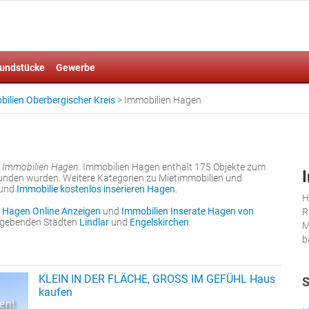
undstücke
Gewerbe
ilien Oberbergischer Kreis
>
Immobilien Hagen
r
Immobilien Hagen
. Immobilien Hagen enthält 175 Objekte zum
funden wurden. Weitere Kategorien zu Mietimmobilien und
und
Immobilie kostenlos inserieren Hagen
.
H
 Hagen Online Anzeigen
und
Immobilien Inserate Hagen von
R
umgebenden Städten
Lindlar
und
Engelskirchen
.
M
b
KLEIN IN DER FLÄCHE, GROSS IM GEFÜHL Haus
S
kaufen