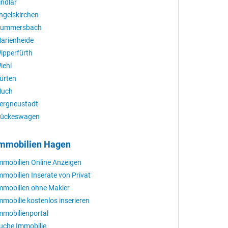
indlar
ngelskirchen
ummersbach
arienheide
ipperfürth
iehl
ürten
uch
ergneustadt
ückeswagen
mmobilien Hagen
mmobilien Online Anzeigen
mmobilien Inserate von Privat
mmobilien ohne Makler
mmobilie kostenlos inserieren
mmobilienportal
uche Immobilie