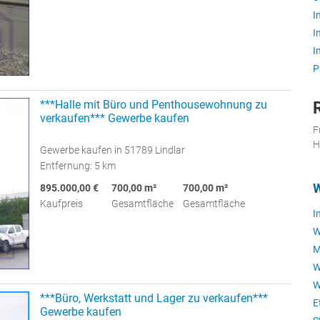
I
I
I
P
***Halle mit Büro und Penthousewohnung zu
verkaufen*** Gewerbe kaufen
F
H
Gewerbe kaufen in 51789 Lindlar
Entfernung: 5 km
895.000,00 €
700,00 m²
700,00 m²
Kaufpreis
Gesamtfläche
Gesamtfläche
I
W
M
W
W
***Büro, Werkstatt und Lager zu verkaufen***
E
Gewerbe kaufen