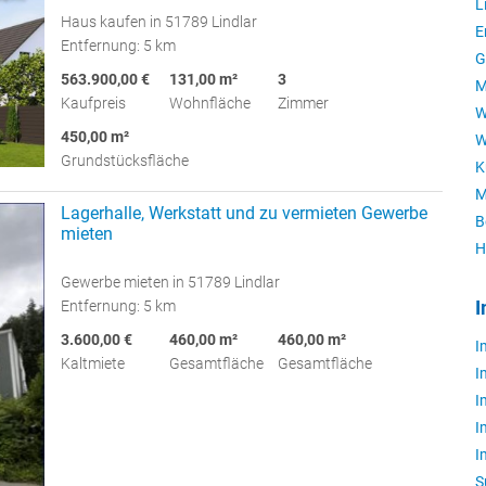
L
Haus kaufen in 51789 Lindlar
E
Entfernung: 5 km
G
563.900,00 €
131,00 m²
3
M
Kaufpreis
Wohnfläche
Zimmer
W
450,00 m²
W
Grundstücksfläche
K
M
Lagerhalle, Werkstatt und zu vermieten Gewerbe
B
mieten
H
Gewerbe mieten in 51789 Lindlar
Entfernung: 5 km
I
3.600,00 €
460,00 m²
460,00 m²
I
Kaltmiete
Gesamtfläche
Gesamtfläche
I
I
I
I
S