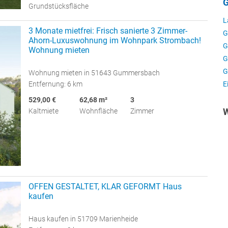
G
Grundstücksfläche
L
3 Monate mietfrei: Frisch sanierte 3 Zimmer-
G
Ahorn-Luxuswohnung im Wohnpark Strombach!
G
Wohnung mieten
G
G
Wohnung mieten in 51643 Gummersbach
Entfernung: 6 km
E
529,00 €
62,68 m²
3
Kaltmiete
Wohnfläche
Zimmer
W
OFFEN GESTALTET, KLAR GEFORMT Haus
kaufen
Haus kaufen in 51709 Marienheide