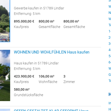
S
W
Gewerbe kaufen in 51789 Lindlar
N
Entfernung: 5 km
W
895.000,00 €
800,00 m²
800,00 m²
T
Kaufpreis
Gesamtfläche
Gesamtfläche
1
2
3
4
WOHNEN UND WOHLFÜHLEN Haus kaufen
5
6
Haus kaufen in 51789 Lindlar
W
Entfernung: 5 km
G
423.900,00 €
106,00 m²
3
T
Kaufpreis
Wohnfläche
Zimmer
580,00 m²
H
Grundstücksfläche
I
H