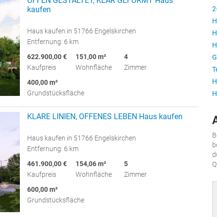
OFFEN GESTALTET, KLAR GEFORMT Haus
kaufen
2
H
Haus kaufen in 51766 Engelskirchen
H
Entfernung: 6 km
H
622.900,00 €
151,00 m²
4
G
Kaufpreis
Wohnfläche
Zimmer
T
H
400,00 m²
Grundstücksfläche
H
KLARE LINIEN, OFFENES LEBEN Haus kaufen
B
Haus kaufen in 51766 Engelskirchen
b
Entfernung: 6 km
d
461.900,00 €
154,06 m²
5
Q
Kaufpreis
Wohnfläche
Zimmer
600,00 m²
Grundstücksfläche