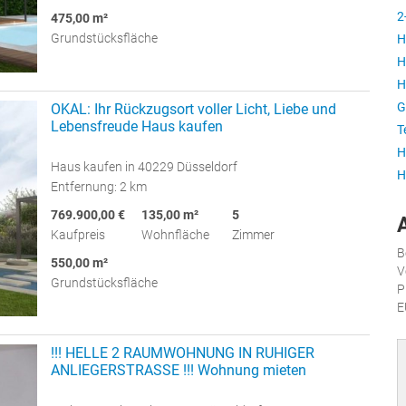
2
475,00 m²
Grundstücksfläche
H
H
H
G
OKAL: Ihr Rückzugsort voller Licht, Liebe und
Lebensfreude Haus kaufen
T
H
Haus kaufen in 40229 Düsseldorf
H
Entfernung: 2 km
769.900,00 €
135,00 m²
5
Kaufpreis
Wohnfläche
Zimmer
B
550,00 m²
V
Grundstücksfläche
P
E
!!! HELLE 2 RAUMWOHNUNG IN RUHIGER
ANLIEGERSTRASSE !!! Wohnung mieten