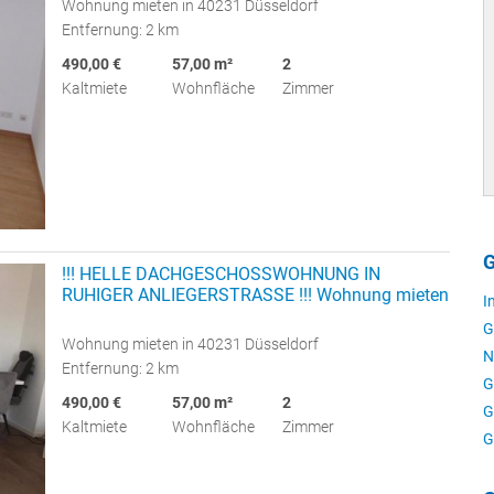
Wohnung mieten in 40231 Düsseldorf
Entfernung: 2 km
490,00 €
57,00 m²
2
Kaltmiete
Wohnfläche
Zimmer
G
!!! HELLE DACHGESCHOSSWOHNUNG IN
RUHIGER ANLIEGERSTRASSE !!! Wohnung mieten
I
G
Wohnung mieten in 40231 Düsseldorf
N
Entfernung: 2 km
G
490,00 €
57,00 m²
2
G
Kaltmiete
Wohnfläche
Zimmer
G