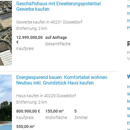
Geschäftshaus mit Erweiterungspotential
I
Gewerbe kaufen
I
I
Gewerbe kaufen in 40231 Düsseldorf
P
Entfernung: 2 km
12.999.000,00
auf Anfrage
€
Gesamtfläche
Kaufpreis
F
V
Energiesparend bauen. Komfortabel wohnen.
Neubau inkl. Grundstück Haus kaufen
I
W
Haus kaufen in 40229 Düsseldorf
M
Entfernung: 2 km
W
800.900,00 €
155,00 m²
5
W
Kaufpreis
Wohnfläche
Zimmer
E
550,00 m²