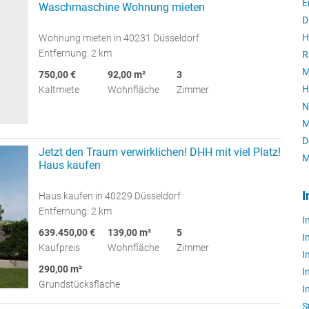
E
Waschmaschine Wohnung mieten
D
H
Wohnung mieten in 40231 Düsseldorf
Entfernung: 2 km
R
M
750,00 €
92,00 m²
3
H
Kaltmiete
Wohnfläche
Zimmer
N
M
D
Jetzt den Traum verwirklichen! DHH mit viel Platz!
M
Haus kaufen
I
Haus kaufen in 40229 Düsseldorf
Entfernung: 2 km
I
639.450,00 €
139,00 m²
5
I
Kaufpreis
Wohnfläche
Zimmer
I
290,00 m²
I
Grundstücksfläche
I
S