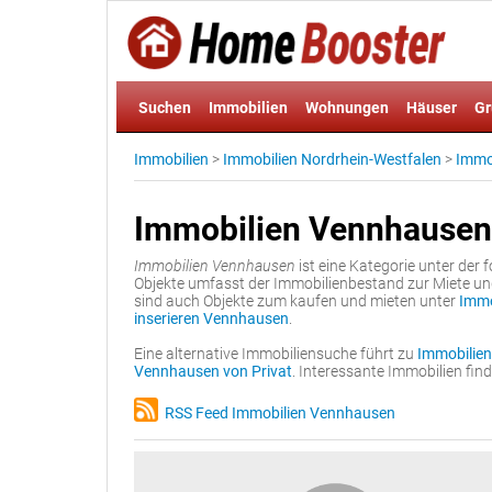
Suchen
Immobilien
Wohnungen
Häuser
Gr
Immobilien
>
Immobilien Nordrhein-Westfalen
>
Immob
Immobilien Vennhausen
Immobilien Vennhausen
ist eine Kategorie unter der
Objekte umfasst der Immobilienbestand zur Miete u
sind auch Objekte zum kaufen und mieten unter
Immo
inserieren Vennhausen
.
Eine alternative Immobiliensuche führt zu
Immobilien
Vennhausen von Privat
. Interessante Immobilien fi
RSS Feed Immobilien Vennhausen