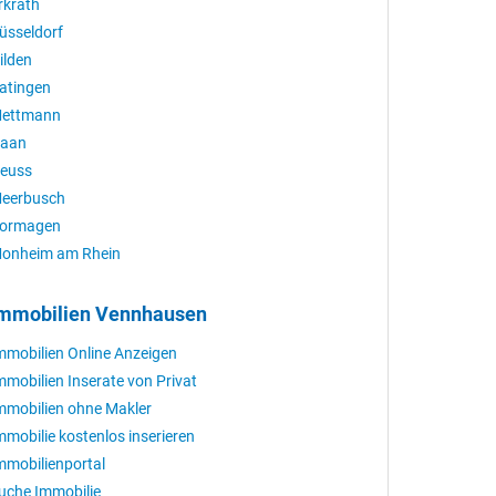
rkrath
üsseldorf
ilden
atingen
ettmann
aan
euss
eerbusch
ormagen
onheim am Rhein
mmobilien Vennhausen
mmobilien Online Anzeigen
mmobilien Inserate von Privat
mmobilien ohne Makler
mmobilie kostenlos inserieren
mmobilienportal
uche Immobilie