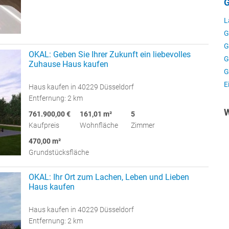
G
L
G
G
OKAL: Geben Sie Ihrer Zukunft ein liebevolles
G
Zuhause Haus kaufen
G
E
Haus kaufen in 40229 Düsseldorf
Entfernung: 2 km
W
761.900,00 €
161,01 m²
5
Kaufpreis
Wohnfläche
Zimmer
470,00 m²
Grundstücksfläche
OKAL: Ihr Ort zum Lachen, Leben und Lieben
Haus kaufen
Haus kaufen in 40229 Düsseldorf
Entfernung: 2 km