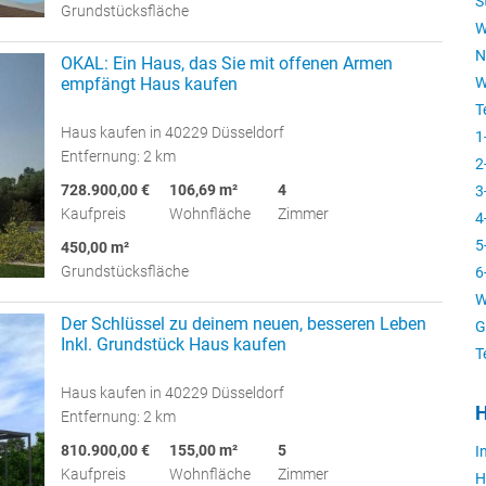
S
Grundstücksfläche
W
N
OKAL: Ein Haus, das Sie mit offenen Armen
W
empfängt Haus kaufen
T
Haus kaufen in 40229 Düsseldorf
1
Entfernung: 2 km
2
728.900,00 €
106,69 m²
4
3
Kaufpreis
Wohnfläche
Zimmer
4
5
450,00 m²
Grundstücksfläche
6
W
Der Schlüssel zu deinem neuen, besseren Leben
G
Inkl. Grundstück Haus kaufen
T
Haus kaufen in 40229 Düsseldorf
H
Entfernung: 2 km
810.900,00 €
155,00 m²
5
I
Kaufpreis
Wohnfläche
Zimmer
H