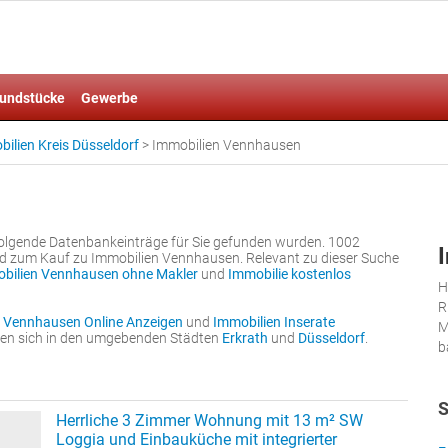
undstücke
Gewerbe
ilien Kreis Düsseldorf
>
Immobilien Vennhausen
 folgende Datenbankeinträge für Sie gefunden wurden. 1002
nd zum Kauf zu Immobilien Vennhausen. Relevant zu dieser Suche
bilien Vennhausen ohne Makler
und
Immobilie kostenlos
H
R
 Vennhausen Online Anzeigen
und
Immobilien Inserate
M
nden sich in den umgebenden Städten
Erkrath
und
Düsseldorf
.
b
S
Herrliche 3 Zimmer Wohnung mit 13 m² SW
Loggia und Einbauküche mit integrierter