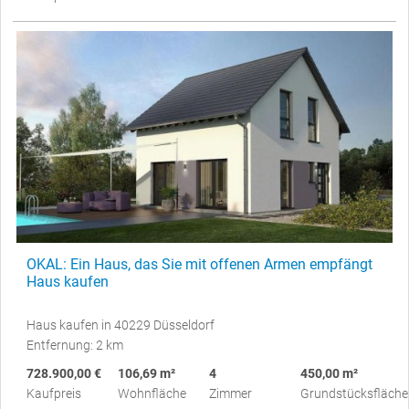
OKAL: Ein Haus, das Sie mit offenen Armen empfängt
Haus kaufen
Haus kaufen in 40229 Düsseldorf
Entfernung: 2 km
728.900,00 €
106,69 m²
4
450,00 m²
Kaufpreis
Wohnfläche
Zimmer
Grundstücksfläche