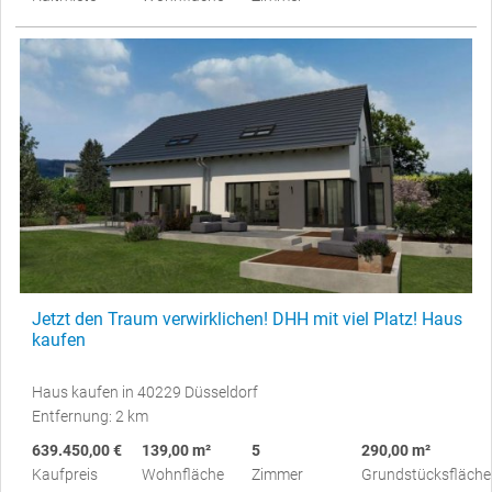
Jetzt den Traum verwirklichen! DHH mit viel Platz! Haus
kaufen
Haus kaufen in 40229 Düsseldorf
Entfernung: 2 km
639.450,00 €
139,00 m²
5
290,00 m²
Kaufpreis
Wohnfläche
Zimmer
Grundstücksfläche