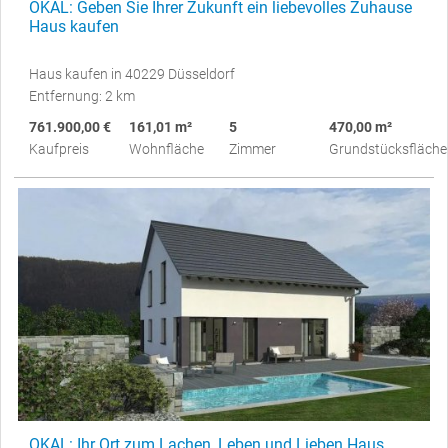
OKAL: Geben Sie Ihrer Zukunft ein liebevolles Zuhause
Haus kaufen
Haus kaufen in 40229 Düsseldorf
Entfernung: 2 km
761.900,00 €
161,01 m²
5
470,00 m²
Kaufpreis
Wohnfläche
Zimmer
Grundstücksfläche
OKAL: Ihr Ort zum Lachen, Leben und Lieben Haus