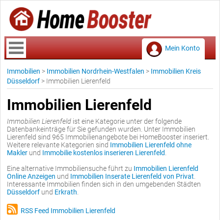
Mein Konto
Immobilien
>
Immobilien Nordrhein-Westfalen
>
Immobilien Kreis
Düsseldorf
>
Immobilien Lierenfeld
Immobilien Lierenfeld
Immobilien Lierenfeld
ist eine Kategorie unter der folgende
Datenbankeinträge für Sie gefunden wurden. Unter Immobilien
Lierenfeld sind 965 Immobilienangebote bei HomeBooster inseriert.
Weitere relevante Kategorien sind
Immobilien Lierenfeld ohne
Makler
und
Immobilie kostenlos inserieren Lierenfeld
.
Eine alternative Immobiliensuche führt zu
Immobilien Lierenfeld
Online Anzeigen
und
Immobilien Inserate Lierenfeld von Privat
.
Interessante Immobilien finden sich in den umgebenden Städten
Düsseldorf
und
Erkrath
.
RSS Feed Immobilien Lierenfeld