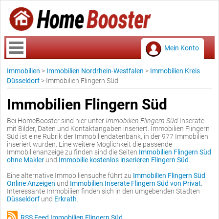
Mein Konto
Immobilien
>
Immobilien Nordrhein-Westfalen
>
Immobilien Kreis
Düsseldorf
>
Immobilien Flingern Süd
Immobilien Flingern Süd
Bei HomeBooster sind hier unter
Immobilien Flingern Süd
Inserate
mit Bilder, Daten und Kontaktangaben inseriert. Immobilien Flingern
Süd ist eine Rubrik der Immobiliendatenbank, in der 977 Immobilien
inseriert wurden. Eine weitere Möglichkeit die passende
Immobilienanzeige zu finden sind die Seiten
Immobilien Flingern Süd
ohne Makler
und
Immobilie kostenlos inserieren Flingern Süd
.
Eine alternative Immobiliensuche führt zu
Immobilien Flingern Süd
Online Anzeigen
und
Immobilien Inserate Flingern Süd von Privat
.
Interessante Immobilien finden sich in den umgebenden Städten
Düsseldorf
und
Erkrath
.
RSS Feed Immobilien Flingern Süd