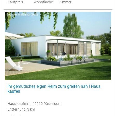
Kaufpreis
Wohnfläche
Zimmer
Ihr gemütliches eigen Heim zum greifen nah ! Haus
kaufen
Haus kaufen in 40210 Düsseldorf
Entfernung: 3 km