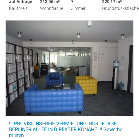
auf Anfrage
213,56 m²
7
220,17 m²
Kaufpreis
Wohnfläche
Zimmer
Grundstücksfläche
!!! PROVISIONSFREIE VERMIETUNG: BÜROETAGE
BERLINER ALLEE IN DIREKTER KÖNÄHE !!! Gewerbe
mieten