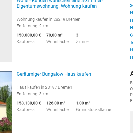
Walle - Kunden wünschen eine 3-Zimmer-
2
Eigentumswohnung. Wohnung kaufen
H
Wohnung kaufen in 28219 Bremen
H
Entfernung: 2 km
H
G
150.000,00 €
70,00 m²
3
Kaufpreis
Wohnfläche
Zimmer
T
H
H
Geräumiger Bungalow Haus kaufen
B
Haus kaufen in 28197 Bremen
O
Entfernung: 3 km
P
E
158.130,00 €
126,00 m²
1,00 m²
Kaufpreis
Wohnfläche
Grundstücksfläche