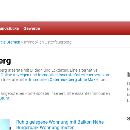
undstücke
Gewerbe
reis Bremen
>
Immobilien Osterfeuerberg
erg
berg Inserate mit Bildern und Eckdaten. Eine alternative
 Online Anzeigen
und
Immobilien Inserate Osterfeuerberg von
h Inserate unter
Immobilien Osterfeuerberg ohne Makler
und
H
R
nangebote bei HomeBooster inseriert. Interessante Immobilien
M
Stuhr
.
b
S
Ruhig gelegene Wohnung mit Balkon Nähe
Bürgerpark Wohnung mieten