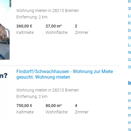
B
S
Wohnung mieten in 28215 Bremen
L
Entfernung: 2 km
R
260,00 €
27,00 m²
2
D
Kaltmiete
Wohnfläche
Zimmer
O
L
W
G
O
Findorff/Schwachhausen - Wohnung zur Miete
gesucht. Wohnung mieten
I
Wohnung mieten in 28215 Bremen
I
Entfernung: 2 km
I
750,00 €
80,00 m²
4
I
Kaltmiete
Wohnfläche
Zimmer
I
I
S