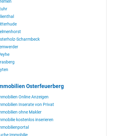
remen
tuhr
ilienthal
itterhude
elmenhorst
sterholz-Scharmbeck
emwerder
eyhe
rasberg
yten
mmobilien Osterfeuerberg
mmobilien Online Anzeigen
mmobilien Inserate von Privat
mmobilien ohne Makler
mmobilie kostenlos inserieren
mmobilienportal
uche Immobilie