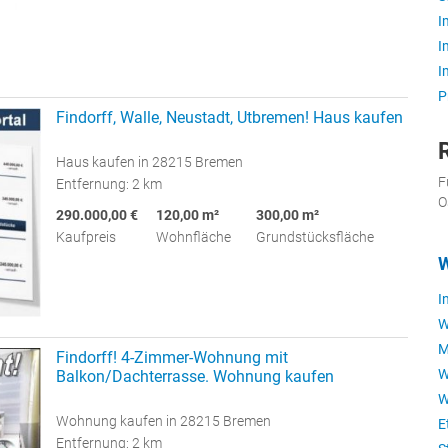
I
I
I
P
Findorff, Walle, Neustadt, Utbremen! Haus kaufen
Haus kaufen in 28215 Bremen
F
Entfernung: 2 km
O
290.000,00 €
120,00 m²
300,00 m²
Kaufpreis
Wohnfläche
Grundstücksfläche
W
I
W
M
Findorff! 4-Zimmer-Wohnung mit
W
Balkon/Dachterrasse. Wohnung kaufen
W
Wohnung kaufen in 28215 Bremen
E
Entfernung: 2 km