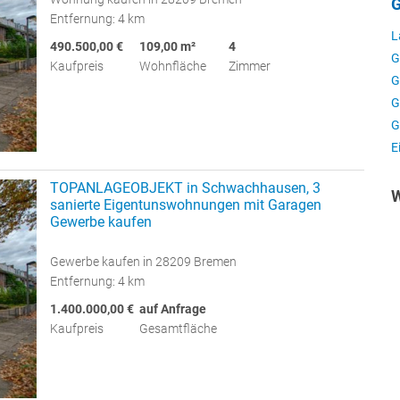
G
Entfernung: 4 km
L
490.500,00 €
109,00 m²
4
G
Kaufpreis
Wohnfläche
Zimmer
G
G
G
E
TOPANLAGEOBJEKT in Schwachhausen, 3
W
sanierte Eigentunswohnungen mit Garagen
Gewerbe kaufen
Gewerbe kaufen in 28209 Bremen
Entfernung: 4 km
1.400.000,00 €
auf Anfrage
Kaufpreis
Gesamtfläche