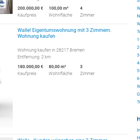
S
200.000,00 €
100,00 m²
4
W
Kaufpreis
Wohnfläche
Zimmer
N
W
Walle! Eigentumswohnung mit 3 Zimmern.
T
Wohnung kaufen
1
2
Wohnung kaufen in 28217 Bremen
3
Entfernung: 2 km
4
180.000,00 €
80,00 m²
3
5
Kaufpreis
Wohnfläche
Zimmer
6
W
G
T
H
I
H