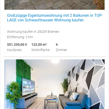
Großzügige Eigentumswohnung mit 2 Balkonen in TOP-
LAGE von Schwachhausen Wohnung kaufen
Wohnung kaufen in 28209 Bremen
Entfernung: 2 km
551.250,00 €
122,50 m²
4
Kaufpreis
Wohnfläche
Zimmer