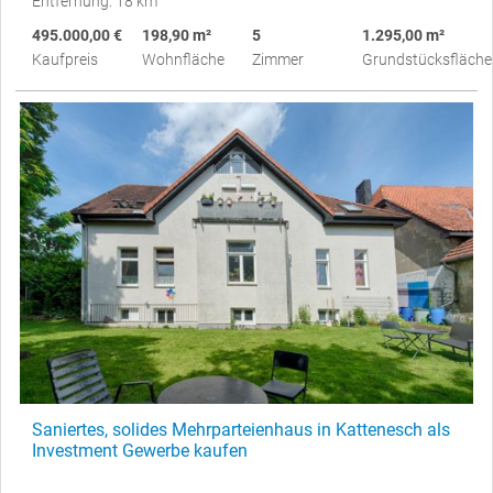
Entfernung: 18 km
495.000,00 €
198,90 m²
5
1.295,00 m²
Kaufpreis
Wohnfläche
Zimmer
Grundstücksfläche
Saniertes, solides Mehrparteienhaus in Kattenesch als
Investment Gewerbe kaufen