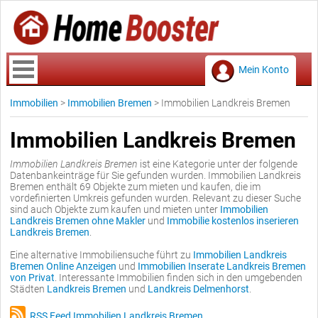
Mein Konto
Immobilien
>
Immobilien Bremen
>
Immobilien Landkreis Bremen
Immobilien Landkreis Bremen
Immobilien Landkreis Bremen
ist eine Kategorie unter der folgende
Datenbankeinträge für Sie gefunden wurden. Immobilien Landkreis
Bremen enthält 69 Objekte zum mieten und kaufen, die im
vordefinierten Umkreis gefunden wurden. Relevant zu dieser Suche
sind auch Objekte zum kaufen und mieten unter
Immobilien
Landkreis Bremen ohne Makler
und
Immobilie kostenlos inserieren
Landkreis Bremen
.
Eine alternative Immobiliensuche führt zu
Immobilien Landkreis
Bremen Online Anzeigen
und
Immobilien Inserate Landkreis Bremen
von Privat
. Interessante Immobilien finden sich in den umgebenden
Städten
Landkreis Bremen
und
Landkreis Delmenhorst
.
RSS Feed Immobilien Landkreis Bremen