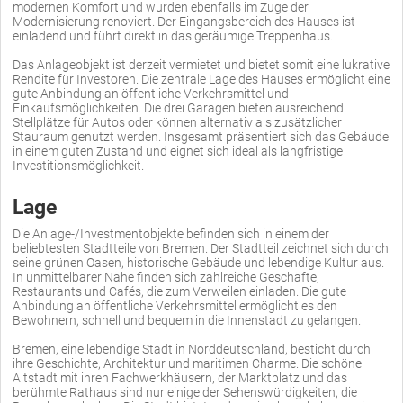
modernen Komfort und wurden ebenfalls im Zuge der
Modernisierung renoviert. Der Eingangsbereich des Hauses ist
einladend und führt direkt in das geräumige Treppenhaus.
Das Anlageobjekt ist derzeit vermietet und bietet somit eine lukrative
Rendite für Investoren. Die zentrale Lage des Hauses ermöglicht eine
gute Anbindung an öffentliche Verkehrsmittel und
Einkaufsmöglichkeiten. Die drei Garagen bieten ausreichend
Stellplätze für Autos oder können alternativ als zusätzlicher
Stauraum genutzt werden. Insgesamt präsentiert sich das Gebäude
in einem guten Zustand und eignet sich ideal als langfristige
Investitionsmöglichkeit.
Lage
Die Anlage-/Investmentobjekte befinden sich in einem der
beliebtesten Stadtteile von Bremen. Der Stadtteil zeichnet sich durch
seine grünen Oasen, historische Gebäude und lebendige Kultur aus.
In unmittelbarer Nähe finden sich zahlreiche Geschäfte,
Restaurants und Cafés, die zum Verweilen einladen. Die gute
Anbindung an öffentliche Verkehrsmittel ermöglicht es den
Bewohnern, schnell und bequem in die Innenstadt zu gelangen.
Bremen, eine lebendige Stadt in Norddeutschland, besticht durch
ihre Geschichte, Architektur und maritimen Charme. Die schöne
Altstadt mit ihren Fachwerkhäusern, der Marktplatz und das
berühmte Rathaus sind nur einige der Sehenswürdigkeiten, die