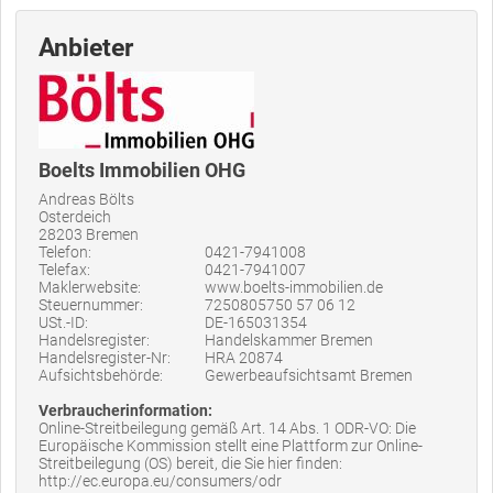
Anbieter
Boelts Immobilien OHG
Andreas Bölts
Osterdeich
28203 Bremen
Telefon:
0421-7941008
Telefax:
0421-7941007
Maklerwebsite:
www.boelts-immobilien.de
Steuernummer:
7250805750 57 06 12
USt.-ID:
DE-165031354
Handelsregister:
Handelskammer Bremen
Handelsregister-Nr:
HRA 20874
Aufsichtsbehörde:
Gewerbeaufsichtsamt Bremen
Verbraucherinformation:
Online-Streitbeilegung gemäß Art. 14 Abs. 1 ODR-VO: Die
Europäische Kommission stellt eine Plattform zur Online-
Streitbeilegung (OS) bereit, die Sie hier finden:
http://ec.europa.eu/consumers/odr