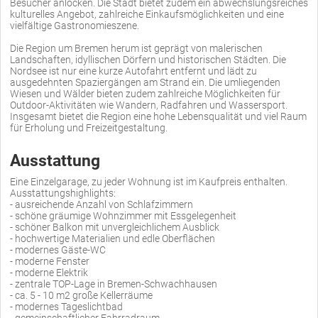
Besucher anlocken. Die Stadt bietet zudem ein abwechslungsreiches
kulturelles Angebot, zahlreiche Einkaufsmöglichkeiten und eine
vielfältige Gastronomieszene.
Die Region um Bremen herum ist geprägt von malerischen
Landschaften, idyllischen Dörfern und historischen Städten. Die
Nordsee ist nur eine kurze Autofahrt entfernt und lädt zu
ausgedehnten Spaziergängen am Strand ein. Die umliegenden
Wiesen und Wälder bieten zudem zahlreiche Möglichkeiten für
Outdoor-Aktivitäten wie Wandern, Radfahren und Wassersport.
Insgesamt bietet die Region eine hohe Lebensqualität und viel Raum
für Erholung und Freizeitgestaltung.
Ausstattung
Eine Einzelgarage, zu jeder Wohnung ist im Kaufpreis enthalten.
Ausstattungshighlights:
- ausreichende Anzahl von Schlafzimmern
- schöne gräumige Wohnzimmer mit Essgelegenheit
- schöner Balkon mit unvergleichlichem Ausblick
- hochwertige Materialien und edle Oberflächen
- modernes Gäste-WC
- moderne Fenster
- moderne Elektrik
- zentrale TOP-Lage in Bremen-Schwachhausen
- ca. 5 - 10 m2 große Kellerräume
- modernes Tageslichtbad