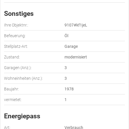
Sonstiges
Ihre Objektnr.:
9107#kf1jeL
Befeuerung:
Öl
Stellplatz-Art:
Garage
Zustand:
modernisiert
Garagen (Anz.):
3
Wohneinheiten (Anz.):
3
Baujahr:
1978
vermietet:
1
Energiepass
Art:
Verbrauch