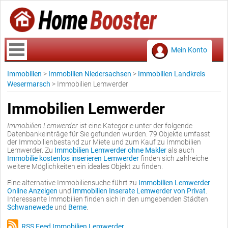
Mein Konto
Immobilien
>
Immobilien Niedersachsen
>
Immobilien Landkreis
Wesermarsch
>
Immobilien Lemwerder
Immobilien Lemwerder
Immobilien Lemwerder
ist eine Kategorie unter der folgende
Datenbankeinträge für Sie gefunden wurden. 79 Objekte umfasst
der Immobilienbestand zur Miete und zum Kauf zu Immobilien
Lemwerder. Zu
Immobilien Lemwerder ohne Makler
als auch
Immobilie kostenlos inserieren Lemwerder
finden sich zahlreiche
weitere Möglichkeiten ein ideales Objekt zu finden.
Eine alternative Immobiliensuche führt zu
Immobilien Lemwerder
Online Anzeigen
und
Immobilien Inserate Lemwerder von Privat
.
Interessante Immobilien finden sich in den umgebenden Städten
Schwanewede
und
Berne
.
RSS Feed Immobilien Lemwerder