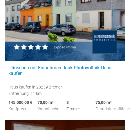
Häuschen mit Einnahmen dank Photovoltaik Haus
kaufen
Haus kaufen in 28239 Bremen
Entfernung: 11 km
145.000,00 €
70,00 m²
3
75,00 m²
Kaufpreis
Wohnfläche
Zimmer
Grundstücksfläche