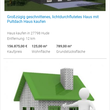
Großzügig geschnittenes, lichtdurchflutetes Haus mit
Pultdach Haus kaufen
Haus kaufen in 27798 Hude
Entfernung: 12 km
156.875,00 €
125,00 m²
789,00 m²
Kaufpreis
Wohnfläche
Grundstücksfläche