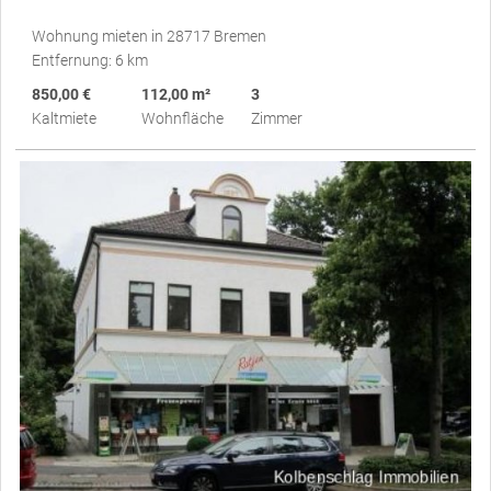
Wohnung mieten in 28717 Bremen
Entfernung: 6 km
850,00 €
112,00 m²
3
Kaltmiete
Wohnfläche
Zimmer