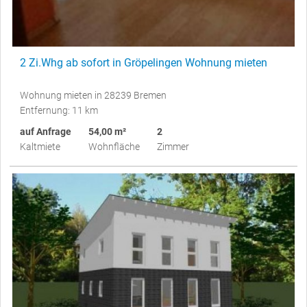
2 Zi.Whg ab sofort in Gröpelingen Wohnung mieten
Wohnung mieten in 28239 Bremen
Entfernung: 11 km
auf Anfrage
54,00 m²
2
Kaltmiete
Wohnfläche
Zimmer