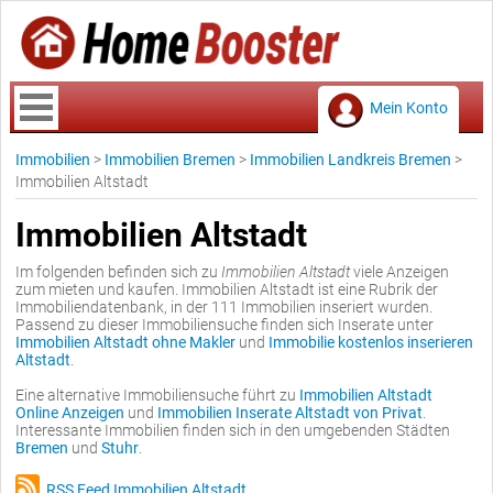
Mein Konto
Immobilien
>
Immobilien Bremen
>
Immobilien Landkreis Bremen
>
Immobilien Altstadt
Immobilien Altstadt
Im folgenden befinden sich zu
Immobilien Altstadt
viele Anzeigen
zum mieten und kaufen. Immobilien Altstadt ist eine Rubrik der
Immobiliendatenbank, in der 111 Immobilien inseriert wurden.
Passend zu dieser Immobiliensuche finden sich Inserate unter
Immobilien Altstadt ohne Makler
und
Immobilie kostenlos inserieren
Altstadt
.
Eine alternative Immobiliensuche führt zu
Immobilien Altstadt
Online Anzeigen
und
Immobilien Inserate Altstadt von Privat
.
Interessante Immobilien finden sich in den umgebenden Städten
Bremen
und
Stuhr
.
RSS Feed Immobilien Altstadt