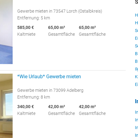
S
Gewerbe mieten in 73547 Lorch (Ostalbkreis)
H
Entfernung: 5 km
H
585,00 €
65,00 m²
65,00 m²
S
Kaltmiete
Gesamtfläche
Gesamtfläche
E
S
B
B
I
*Wie Urlaub* Gewerbe mieten
K
E
Gewerbe mieten in 73099 Adelberg
Entfernung: 8 km
I
340,00 €
42,00 m²
42,00 m²
I
Kaltmiete
Gesamtfläche
Gesamtfläche
I
I
I