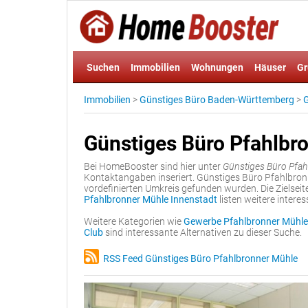
Suchen
Immobilien
Wohnungen
Häuser
Gr
Immobilien
>
Günstiges Büro Baden-Württemberg
>
G
Günstiges Büro Pfahlbr
Bei HomeBooster sind hier unter
Günstiges Büro Pfah
Kontaktangaben inseriert. Günstiges Büro Pfahlbronn
vordefinierten Umkreis gefunden wurden. Die Zielsei
Pfahlbronner Mühle Innenstadt
listen weitere intere
Weitere Kategorien wie
Gewerbe Pfahlbronner Mühle 
Club
sind interessante Alternativen zu dieser Suche.
RSS Feed Günstiges Büro Pfahlbronner Mühle