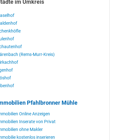
tädte im Umkreis
aselhof
aldenhof
chenkhöfle
ulenhof
chautenhof
ärenbach (Rems-Murr-Kreis)
irkachhof
lgenhof
öshof
ibenhof
mmobilien Pfahlbronner Mühle
mmobilien Online Anzeigen
mmobilien Inserate von Privat
mmobilien ohne Makler
mmobilie kostenlos inserieren