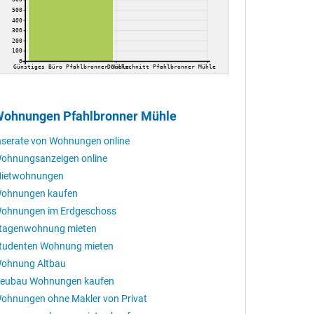
500
400
300
200
100
0
Günstiges Büro Pfahlbronner Mühle
Durchschnitt Pfahlbronner Mühle
ohnungen Pfahlbronner Mühle
nserate von Wohnungen online
ohnungsanzeigen online
ietwohnungen
ohnungen kaufen
ohnungen im Erdgeschoss
tagenwohnung mieten
tudenten Wohnung mieten
ohnung Altbau
eubau Wohnungen kaufen
ohnungen ohne Makler von Privat