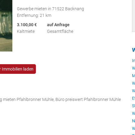
Gewerbe mieten in 71522 Backnang
Entfernung: 21 km
3.100,00 €
auf Anfrage
Kaltmiete
Gesamtfläche
W
I
W
 Immobilien laden
M
W
W
E
tig mieten Pfahlbronner Mühle, Büro preiswert Pfahlbronner Mühle
S
W
N
W