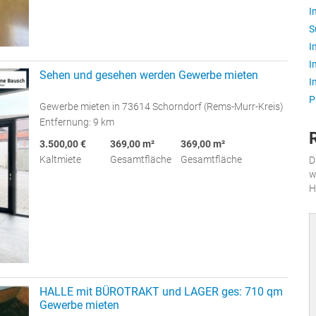
I
S
I
I
Sehen und gesehen werden Gewerbe mieten
I
P
Gewerbe mieten in 73614 Schorndorf (Rems-Murr-Kreis)
Entfernung: 9 km
3.500,00 €
369,00 m²
369,00 m²
Kaltmiete
Gesamtfläche
Gesamtfläche
D
w
H
HALLE mit BÜROTRAKT und LAGER ges: 710 qm
Gewerbe mieten