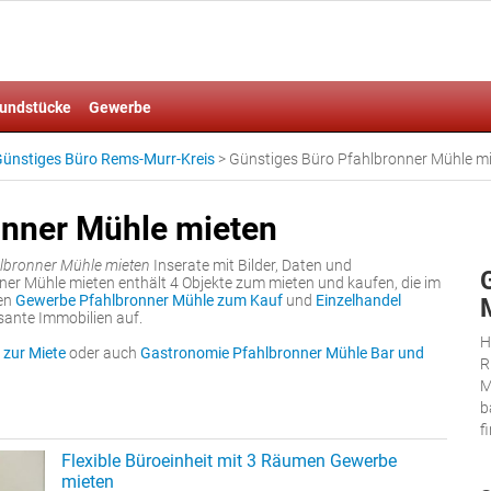
undstücke
Gewerbe
ünstiges Büro Rems-Murr-Kreis
>
Günstiges Büro Pfahlbronner Mühle m
onner Mühle mieten
lbronner Mühle mieten
Inserate mit Bilder, Daten und
er Mühle mieten enthält 4 Objekte zum mieten und kaufen, die im
ten
Gewerbe Pfahlbronner Mühle zum Kauf
und
Einzelhandel
ssante Immobilien auf.
H
zur Miete
oder auch
Gastronomie Pfahlbronner Mühle Bar und
R
M
b
f
Flexible Büroeinheit mit 3 Räumen Gewerbe
mieten