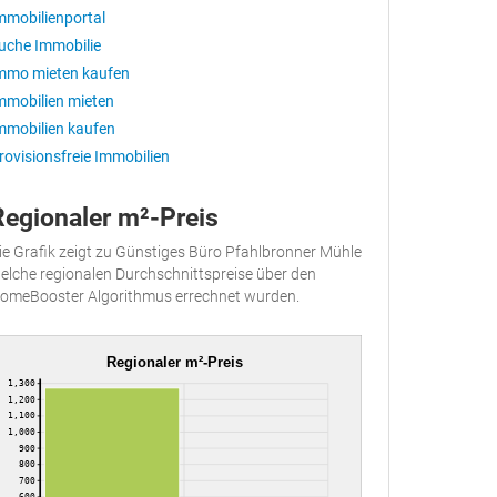
mmobilienportal
uche Immobilie
mmo mieten kaufen
mmobilien mieten
mmobilien kaufen
rovisionsfreie Immobilien
Regionaler m²-Preis
ie Grafik zeigt zu Günstiges Büro Pfahlbronner Mühle
elche regionalen Durchschnittspreise über den
omeBooster Algorithmus errechnet wurden.
Regionaler m²-Preis
1,300
1,200
1,100
1,000
900
800
700
600