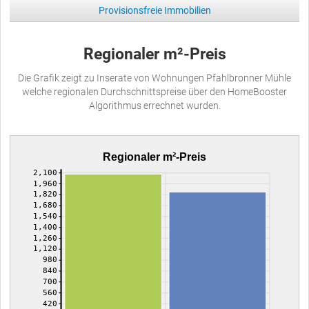
Provisionsfreie Immobilien
Regionaler m²-Preis
Die Grafik zeigt zu Inserate von Wohnungen Pfahlbronner Mühle
welche regionalen Durchschnittspreise über den HomeBooster
Algorithmus errechnet wurden.
Regionaler m²-Preis
2,100
1,960
1,820
1,680
1,540
1,400
1,260
1,120
980
840
700
560
420