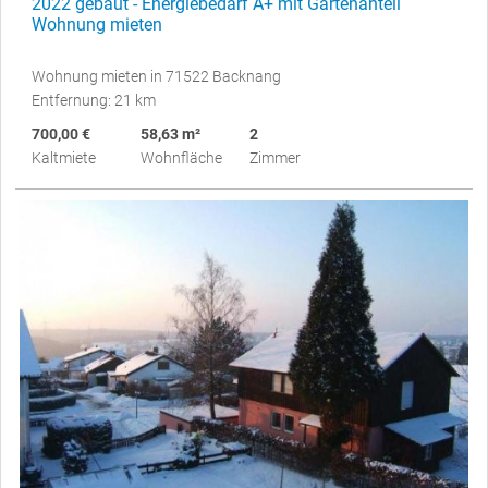
2022 gebaut - Energiebedarf A+ mit Gartenanteil
Wohnung mieten
Wohnung mieten in 71522 Backnang
Entfernung: 21 km
700,00 €
58,63 m²
2
Kaltmiete
Wohnfläche
Zimmer