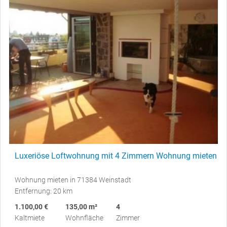
Luxeriöse Loftwohnung mit 4 Zimmern Wohnung mieten
Wohnung mieten in 71384 Weinstadt
Entfernung: 20 km
1.100,00 €
135,00 m²
4
Kaltmiete
Wohnfläche
Zimmer