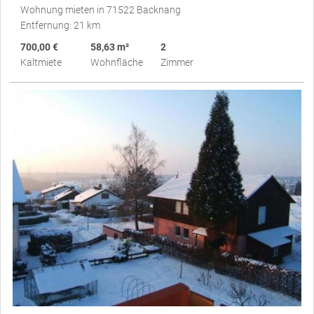
Wohnung mieten in 71522 Backnang
Entfernung: 21 km
700,00 €
58,63 m²
2
Kaltmiete
Wohnfläche
Zimmer