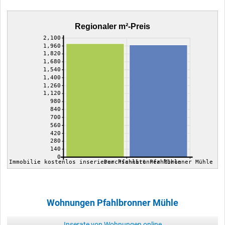
Regionaler m²-Preis
2,100
1,960
1,820
1,680
1,540
1,400
1,260
1,120
980
840
700
560
420
280
140
0
Immobilie kostenlos inserieren Pfahlbronner Mühle
Durchschnitt Pfahlbronner Mühle
Wohnungen Pfahlbronner Mühle
Inserate von Wohnungen online