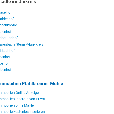
tädte im Umkreis
aselhof
aldenhof
chenkhöfle
ulenhof
chautenhof
ärenbach (Rems-Murr-Kreis)
irkachhof
lgenhof
öshof
ibenhof
mmobilien Pfahlbronner Mühle
mmobilien Online Anzeigen
mmobilien Inserate von Privat
mmobilien ohne Makler
mmobilie kostenlos inserieren