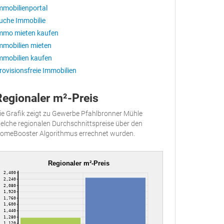
mmobilienportal
uche Immobilie
mmo mieten kaufen
mmobilien mieten
mmobilien kaufen
rovisionsfreie Immobilien
Regionaler m²-Preis
ie Grafik zeigt zu Gewerbe Pfahlbronner Mühle
elche regionalen Durchschnittspreise über den
omeBooster Algorithmus errechnet wurden.
Regionaler m²-Preis
2,400
2,240
2,080
1,920
1,760
1,600
1,440
1,280
1,120