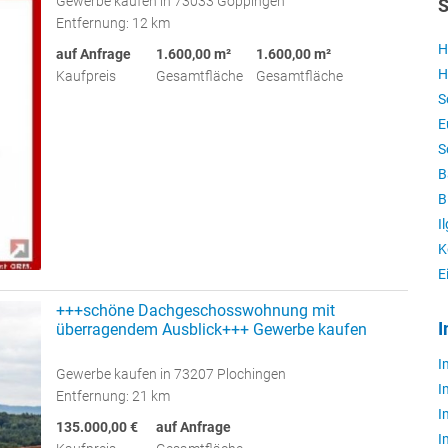
Gewerbe kaufen in 73033 Göppingen
S
Entfernung: 12 km
H
auf Anfrage
1.600,00 m²
1.600,00 m²
H
Kaufpreis
Gesamtfläche
Gesamtfläche
S
E
S
B
B
I
K
E
+++schöne Dachgeschosswohnung mit
I
überragendem Ausblick+++ Gewerbe kaufen
I
Gewerbe kaufen in 73207 Plochingen
I
Entfernung: 21 km
I
135.000,00 €
auf Anfrage
I