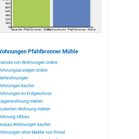
960
800
640
480
320
160
0
Gewerbe Pfahlbronner Mühle
Durchschnitt Pfahlbronner Mühle
ohnungen Pfahlbronner Mühle
nserate von Wohnungen online
ohnungsanzeigen online
ietwohnungen
ohnungen kaufen
ohnungen im Erdgeschoss
tagenwohnung mieten
tudenten Wohnung mieten
ohnung Altbau
eubau Wohnungen kaufen
ohnungen ohne Makler von Privat