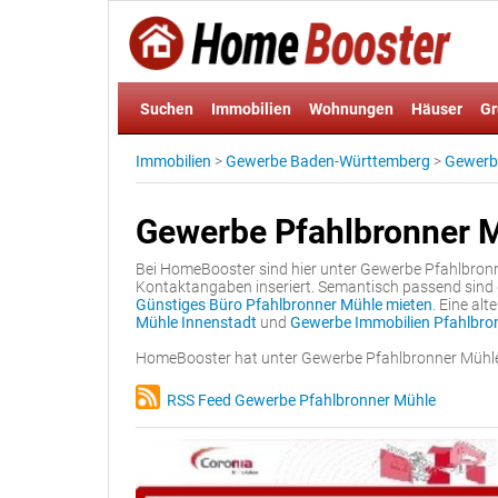
Suchen
Immobilien
Wohnungen
Häuser
Gr
Immobilien
>
Gewerbe Baden-Württemberg
>
Gewerb
Gewerbe Pfahlbronner 
Bei HomeBooster sind hier unter Gewerbe Pfahlbronn
Kontaktangaben inseriert. Semantisch passend sind 
Günstiges Büro Pfahlbronner Mühle mieten
. Eine al
Mühle Innenstadt
und
Gewerbe Immobilien Pfahlbro
HomeBooster hat unter Gewerbe Pfahlbronner Mühle
RSS Feed Gewerbe Pfahlbronner Mühle