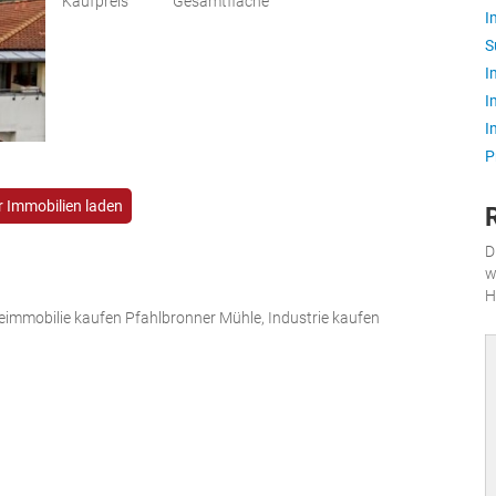
Kaufpreis
Gesamtfläche
I
S
I
I
I
P
 Immobilien laden
D
w
H
immobilie kaufen Pfahlbronner Mühle, Industrie kaufen