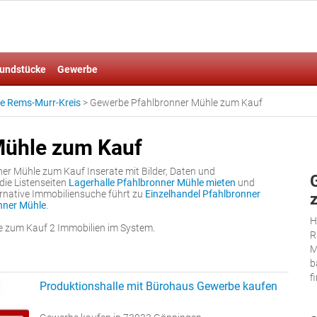
undstücke
Gewerbe
e Rems-Murr-Kreis
>
Gewerbe Pfahlbronner Mühle zum Kauf
Mühle zum Kauf
er Mühle zum Kauf Inserate mit Bilder, Daten und
die Listenseiten
Lagerhalle Pfahlbronner Mühle mieten
und
ternative Immobiliensuche führt zu
Einzelhandel Pfahlbronner
nner Mühle
.
H
 zum Kauf 2 Immobilien im System.
R
M
b
f
Produktionshalle mit Bürohaus Gewerbe kaufen