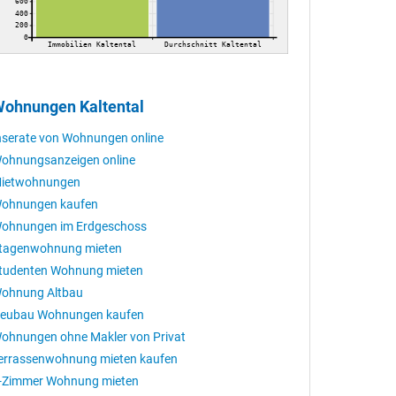
600
400
200
0
Immobilien Kaltental
Durchschnitt Kaltental
ohnungen Kaltental
nserate von Wohnungen online
ohnungsanzeigen online
ietwohnungen
ohnungen kaufen
ohnungen im Erdgeschoss
tagenwohnung mieten
tudenten Wohnung mieten
ohnung Altbau
eubau Wohnungen kaufen
ohnungen ohne Makler von Privat
errassenwohnung mieten kaufen
-Zimmer Wohnung mieten