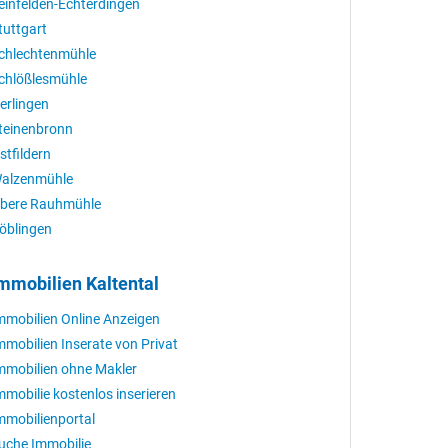
einfelden-Echterdingen
tuttgart
chlechtenmühle
chlößlesmühle
erlingen
teinenbronn
stfildern
alzenmühle
bere Rauhmühle
öblingen
mmobilien Kaltental
mmobilien Online Anzeigen
mmobilien Inserate von Privat
mmobilien ohne Makler
mmobilie kostenlos inserieren
mmobilienportal
uche Immobilie