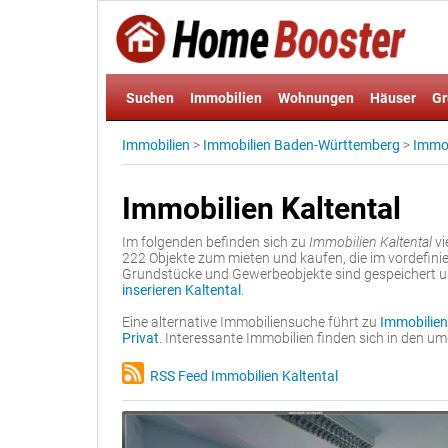
Suchen
Immobilien
Wohnungen
Häuser
Gr
Immobilien
>
Immobilien Baden-Württemberg
>
Immob
Immobilien Kaltental
Im folgenden befinden sich zu
Immobilien Kaltental
vi
222 Objekte zum mieten und kaufen, die im vordefin
Grundstücke und Gewerbeobjekte sind gespeichert 
inserieren Kaltental
.
Eine alternative Immobiliensuche führt zu
Immobilien
Privat
. Interessante Immobilien finden sich in den 
RSS Feed Immobilien Kaltental