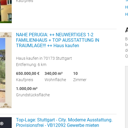
T
Kaufpreis
H
H
NAHE PERUGIA: ++ NEUWERTIGES 1-2
B
FAMILIENHAUS + TOP AUSSTATTUNG IN
b
TRAUMLAGE!!! ++ Haus kaufen
d
Q
Haus kaufen in 70173 Stuttgart
Entfernung: 6 km
650.000,00 €
340,00 m²
10
Kaufpreis
Wohnfläche
Zimmer
1.000,00 m²
Grundstücksfläche
Top-Lage: Stuttgart - City. Moderne Ausstattung.
Provisionsfrei - VB12092 Gewerbe mieten