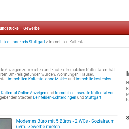
undstücke
Gewerbe
ilien Landkreis Stuttgart
>
Immobilien Kaltental
ele Anzeigen zum mieten und kaufen. Immobilien Kaltental enthält
ierten Umkreis gefunden wurden. Wohnungen, Häuser,
unter
Immobilien Kaltental ohne Makler
und
Immobilie kostenlos
H
R
 Kaltental Online Anzeigen
und
Immobilien Inserate Kaltental von
M
umgebenden Städten
Leinfelden-Echterdingen
und
Stuttgart
.
b
S
Modernes Büro mit 5 Büros - 2 WCs - Sozialraum
uvm. Gewerbe mieten