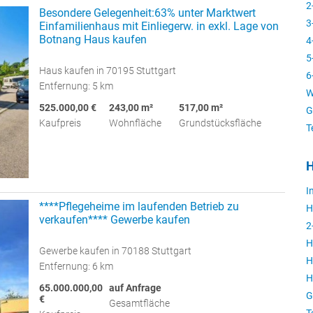
2
Besondere Gelegenheit:63% unter Marktwert
3
Einfamilienhaus mit Einliegerw. in exkl. Lage von
Botnang Haus kaufen
4
5
Haus kaufen in 70195 Stuttgart
6
Entfernung: 5 km
W
525.000,00 €
243,00 m²
517,00 m²
G
Kaufpreis
Wohnfläche
Grundstücksfläche
T
H
I
****Pflegeheime im laufenden Betrieb zu
H
verkaufen**** Gewerbe kaufen
2
H
Gewerbe kaufen in 70188 Stuttgart
H
Entfernung: 6 km
H
65.000.000,00
auf Anfrage
G
€
Gesamtfläche