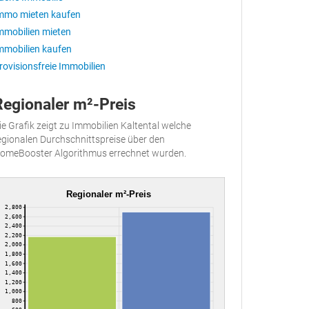
mmo mieten kaufen
mmobilien mieten
mmobilien kaufen
rovisionsfreie Immobilien
Regionaler m²-Preis
ie Grafik zeigt zu Immobilien Kaltental welche
egionalen Durchschnittspreise über den
omeBooster Algorithmus errechnet wurden.
Regionaler m²-Preis
2,800
2,600
2,400
2,200
2,000
1,800
1,600
1,400
1,200
1,000
800