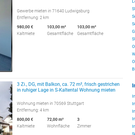
L
S
Gewerbe mieten in 71640 Ludwigsburg
S
Entfernung: 2 km
S
980,00 €
103,00 m²
103,00 m²
G
Kaltmiete
Gesamtfläche
Gesamtfläche
S
O
W
O
B
3 Zi., DG, mit Balkon, ca. 72 m², frisch gestrichen
I
in ruhiger Lage in S-Kaltental Wohnung mieten
I
Wohnung mieten in 70569 Stuttgart
I
Entfernung: 4 km
I
I
800,00 €
72,00 m²
3
Kaltmiete
Wohnfläche
Zimmer
I
S