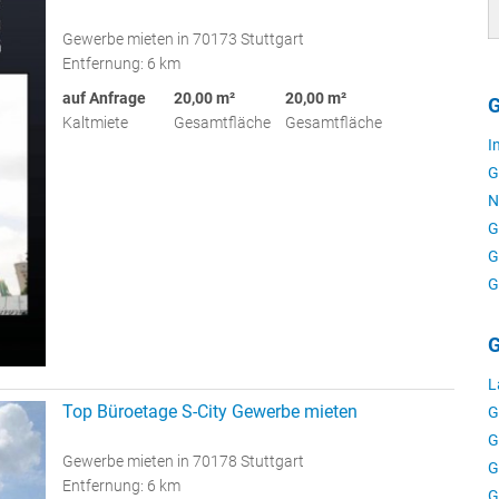
Gewerbe mieten in 70173 Stuttgart
Entfernung: 6 km
auf Anfrage
20,00 m²
20,00 m²
G
Kaltmiete
Gesamtfläche
Gesamtfläche
I
G
N
G
G
G
G
L
Top Büroetage S-City Gewerbe mieten
G
G
Gewerbe mieten in 70178 Stuttgart
G
Entfernung: 6 km
G