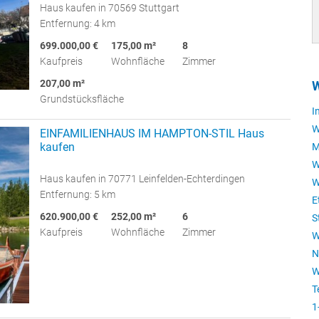
Haus kaufen in 70569 Stuttgart
Entfernung: 4 km
699.000,00 €
175,00 m²
8
Kaufpreis
Wohnfläche
Zimmer
207,00 m²
W
Grundstücksfläche
I
W
EINFAMILIENHAUS IM HAMPTON-STIL Haus
kaufen
M
W
Haus kaufen in 70771 Leinfelden-Echterdingen
W
Entfernung: 5 km
E
620.900,00 €
252,00 m²
6
S
Kaufpreis
Wohnfläche
Zimmer
W
N
W
T
1