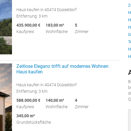
2
Haus kaufen in 40474 Düsseldorf
H
Entfernung: 3 km
H
435.900,00 €
183,00 m²
5
H
Kaufpreis
Wohnfläche
Zimmer
G
T
H
H
Zeitlose Eleganz trifft auf modernes Wohnen
Haus kaufen
B
Haus kaufen in 40474 Düsseldorf
b
Entfernung: 3 km
d
Q
588.000,00 €
140,00 m²
4
Kaufpreis
Wohnfläche
Zimmer
345,00 m²
Grundstücksfläche