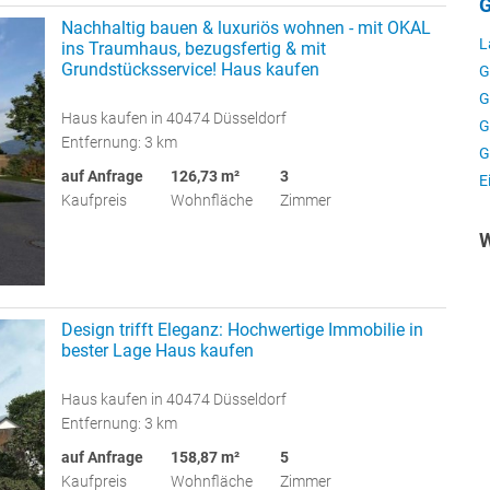
G
Nachhaltig bauen & luxuriös wohnen - mit OKAL
L
ins Traumhaus, bezugsfertig & mit
Grundstücksservice! Haus kaufen
G
G
Haus kaufen in 40474 Düsseldorf
G
Entfernung: 3 km
G
auf Anfrage
126,73 m²
3
E
Kaufpreis
Wohnfläche
Zimmer
W
Design trifft Eleganz: Hochwertige Immobilie in
bester Lage Haus kaufen
Haus kaufen in 40474 Düsseldorf
Entfernung: 3 km
auf Anfrage
158,87 m²
5
Kaufpreis
Wohnfläche
Zimmer