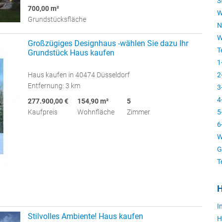
S
700,00 m²
W
Grundstücksfläche
N
W
Großzügiges Designhaus -wählen Sie dazu Ihr
T
Grundstück Haus kaufen
1
Haus kaufen in 40474 Düsseldorf
2
Entfernung: 3 km
3
4
277.900,00 €
154,90 m²
5
Kaufpreis
Wohnfläche
Zimmer
5
6
W
G
T
H
I
Stilvolles Ambiente! Haus kaufen
H