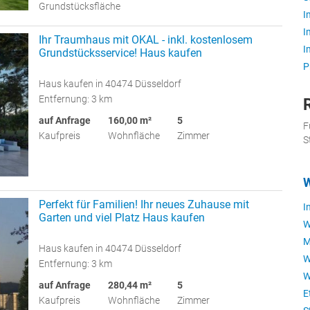
Grundstücksfläche
I
I
Ihr Traumhaus mit OKAL - inkl. kostenlosem
I
Grundstücksservice! Haus kaufen
P
Haus kaufen in 40474 Düsseldorf
Entfernung: 3 km
auf Anfrage
160,00 m²
5
F
Kaufpreis
Wohnfläche
Zimmer
S
Perfekt für Familien! Ihr neues Zuhause mit
I
Garten und viel Platz Haus kaufen
W
M
Haus kaufen in 40474 Düsseldorf
W
Entfernung: 3 km
W
auf Anfrage
280,44 m²
5
E
Kaufpreis
Wohnfläche
Zimmer