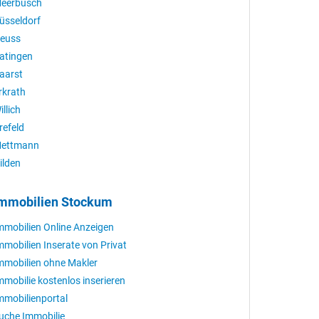
eerbusch
üsseldorf
euss
atingen
aarst
rkrath
illich
refeld
ettmann
ilden
mmobilien Stockum
mmobilien Online Anzeigen
mmobilien Inserate von Privat
mmobilien ohne Makler
mmobilie kostenlos inserieren
mmobilienportal
uche Immobilie