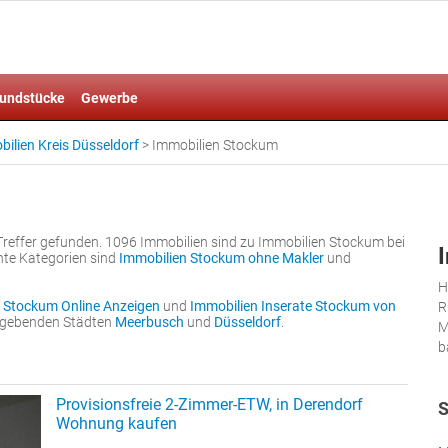
undstücke
Gewerbe
ilien Kreis Düsseldorf
>
Immobilien Stockum
reffer gefunden. 1096 Immobilien sind zu Immobilien Stockum bei
nte Kategorien sind
Immobilien Stockum ohne Makler
und
H
 Stockum Online Anzeigen
und
Immobilien Inserate Stockum von
R
umgebenden Städten
Meerbusch
und
Düsseldorf
.
M
b
Provisionsfreie 2-Zimmer-ETW, in Derendorf
S
Wohnung kaufen