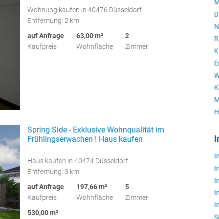
M
Wohnung kaufen in 40476 Düsseldorf
D
Entfernung: 2 km
N
auf Anfrage
63,00 m²
2
R
Kaufpreis
Wohnfläche
Zimmer
K
E
W
K
M
H
Spring Side - Exklusive Wohnqualität im
I
Frühlingserwachen ! Haus kaufen
I
Haus kaufen in 40474 Düsseldorf
I
Entfernung: 3 km
I
auf Anfrage
197,66 m²
5
I
Kaufpreis
Wohnfläche
Zimmer
I
530,00 m²
S