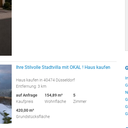
Ihre Stilvolle Stadtvilla mit OKAL ! Haus kaufen
G
I
Haus kaufen in 40474 Düsseldorf
G
Entfernung: 3 km
N
auf Anfrage
154,89 m²
5
G
Kaufpreis
Wohnfläche
Zimmer
G
420,00 m²
G
Grundstücksfläche