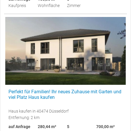
Kaufpreis
Wohnfläche
Zimmer
Perfekt für Familien! Ihr neues Zuhause mit Garten und
viel Platz Haus kaufen
Haus kaufen in 40474 Düsseldorf
Entfernung: 2 km
auf Anfrage
280,44 m²
5
700,00 m²