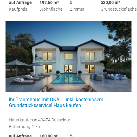
auf Anfrage
197,66 m²
5
530,00 m²
Kaufpreis
Wohnfläche
Zimmer
Grundstücksfläche
Ihr Traumhaus mit OKAL - inkl. kostenlosem
Grundstücksservice! Haus kaufen
Haus kaufen in 40474 Düsseldorf
Entfernung: 2 km
auf Anfrage
160,00 m²
5