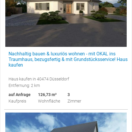
Nachhaltig bauen & luxuriös wohnen - mit OKAL ins
Traumhaus, bezugsfertig & mit Grundstücksservice! Haus
kaufen
Haus kaufen in 40474 Düsseldorf
Entfernung: 2 km
auf Anfrage
126,73 m²
3
Kaufpreis
Wohnfläche
Zimmer