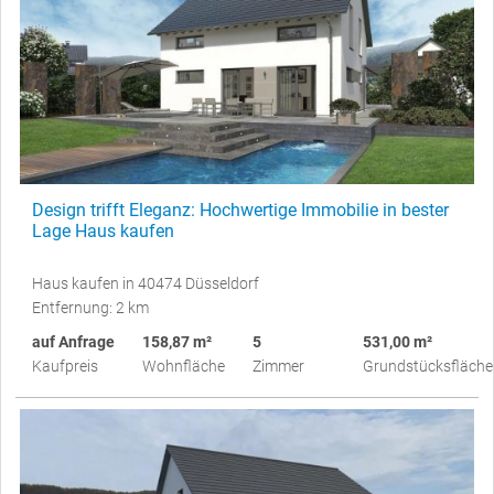
Design trifft Eleganz: Hochwertige Immobilie in bester
Lage Haus kaufen
Haus kaufen in 40474 Düsseldorf
Entfernung: 2 km
auf Anfrage
158,87 m²
5
531,00 m²
Kaufpreis
Wohnfläche
Zimmer
Grundstücksfläche