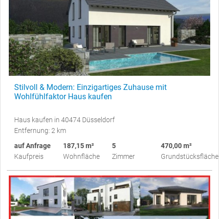
Stilvoll & Modern: Einzigartiges Zuhause mit
Wohlfühlfaktor Haus kaufen
Haus kaufen in 40474 Düsseldorf
Entfernung: 2 km
auf Anfrage
187,15 m²
5
470,00 m²
Kaufpreis
Wohnfläche
Zimmer
Grundstücksfläche