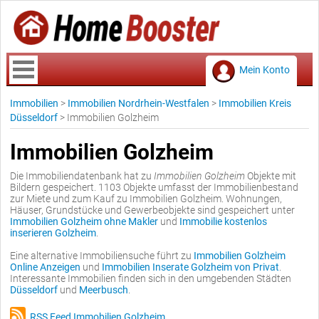
Mein Konto
Immobilien
>
Immobilien Nordrhein-Westfalen
>
Immobilien Kreis
Düsseldorf
>
Immobilien Golzheim
Immobilien Golzheim
Die Immobiliendatenbank hat zu
Immobilien Golzheim
Objekte mit
Bildern gespeichert. 1103 Objekte umfasst der Immobilienbestand
zur Miete und zum Kauf zu Immobilien Golzheim. Wohnungen,
Häuser, Grundstücke und Gewerbeobjekte sind gespeichert unter
Immobilien Golzheim ohne Makler
und
Immobilie kostenlos
inserieren Golzheim
.
Eine alternative Immobiliensuche führt zu
Immobilien Golzheim
Online Anzeigen
und
Immobilien Inserate Golzheim von Privat
.
Interessante Immobilien finden sich in den umgebenden Städten
Düsseldorf
und
Meerbusch
.
RSS Feed Immobilien Golzheim