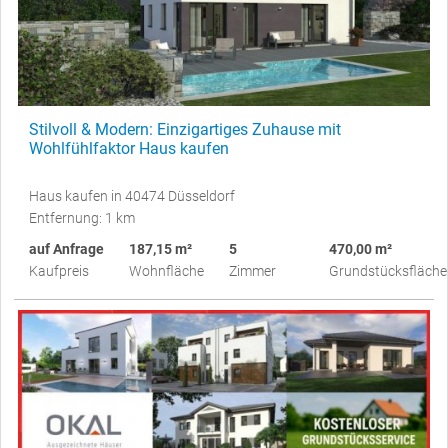
Stilvoll & Modern: Einzigartiges Zuhause mit
Wohlfühlfaktor Haus kaufen
Haus kaufen in 40474 Düsseldorf
Entfernung: 1 km
auf Anfrage
187,15 m²
5
470,00 m²
Kaufpreis
Wohnfläche
Zimmer
Grundstücksfläche