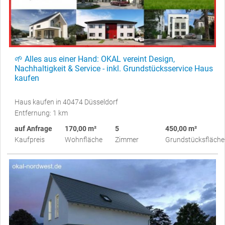
🌱 Alles aus einer Hand: OKAL vereint Design,
Nachhaltigkeit & Service - inkl. Grundstücksservice Haus
kaufen
Haus kaufen in 40474 Düsseldorf
Entfernung: 1 km
auf Anfrage
170,00 m²
5
450,00 m²
Kaufpreis
Wohnfläche
Zimmer
Grundstücksfläche