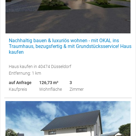
Nachhaltig bauen & luxuriös wohnen - mit OKAL ins
Traumhaus, bezugsfertig & mit Grundstücksservice! Haus
kaufen
Haus kaufen in 40474 Düsseldorf
Entfernung: 1 km
auf Anfrage
126,73 m²
3
Kaufpreis
Wohnfläche
Zimmer