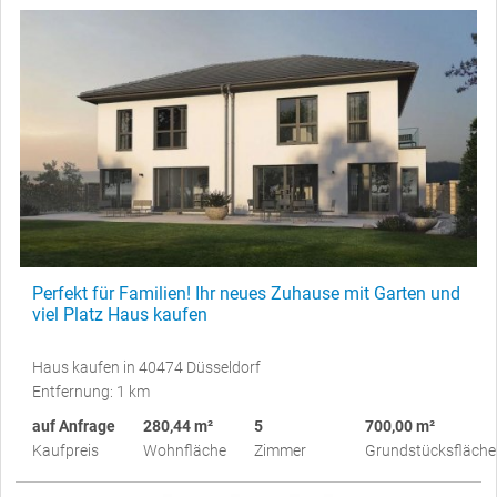
Perfekt für Familien! Ihr neues Zuhause mit Garten und
viel Platz Haus kaufen
Haus kaufen in 40474 Düsseldorf
Entfernung: 1 km
auf Anfrage
280,44 m²
5
700,00 m²
Kaufpreis
Wohnfläche
Zimmer
Grundstücksfläche