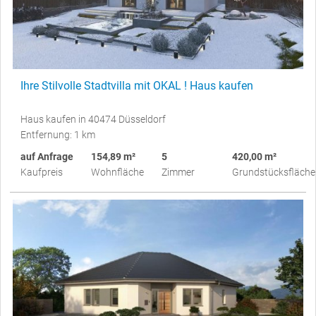
Ihre Stilvolle Stadtvilla mit OKAL ! Haus kaufen
Haus kaufen in 40474 Düsseldorf
Entfernung: 1 km
auf Anfrage
154,89 m²
5
420,00 m²
Kaufpreis
Wohnfläche
Zimmer
Grundstücksfläche