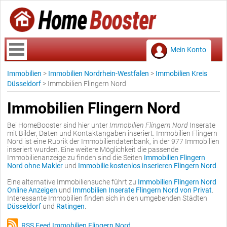
Mein Konto
Immobilien
>
Immobilien Nordrhein-Westfalen
>
Immobilien Kreis
Düsseldorf
>
Immobilien Flingern Nord
Immobilien Flingern Nord
Bei HomeBooster sind hier unter
Immobilien Flingern Nord
Inserate
mit Bilder, Daten und Kontaktangaben inseriert. Immobilien Flingern
Nord ist eine Rubrik der Immobiliendatenbank, in der 977 Immobilien
inseriert wurden. Eine weitere Möglichkeit die passende
Immobilienanzeige zu finden sind die Seiten
Immobilien Flingern
Nord ohne Makler
und
Immobilie kostenlos inserieren Flingern Nord
.
Eine alternative Immobiliensuche führt zu
Immobilien Flingern Nord
Online Anzeigen
und
Immobilien Inserate Flingern Nord von Privat
.
Interessante Immobilien finden sich in den umgebenden Städten
Düsseldorf
und
Ratingen
.
RSS Feed Immobilien Flingern Nord