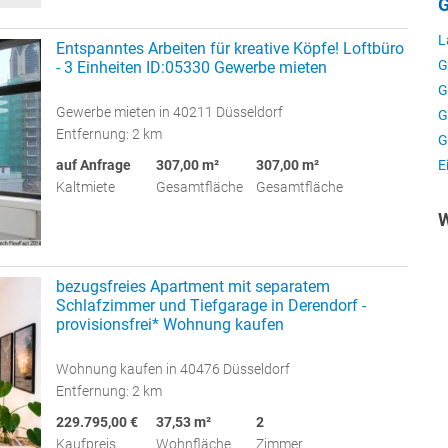
G
L
Entspanntes Arbeiten für kreative Köpfe! Loftbüro
G
- 3 Einheiten ID:05330 Gewerbe mieten
G
Gewerbe mieten in 40211 Düsseldorf
G
Entfernung: 2 km
G
E
auf Anfrage
307,00 m²
307,00 m²
Kaltmiete
Gesamtfläche
Gesamtfläche
W
bezugsfreies Apartment mit separatem
Schlafzimmer und Tiefgarage in Derendorf -
provisionsfrei* Wohnung kaufen
Wohnung kaufen in 40476 Düsseldorf
Entfernung: 2 km
229.795,00 €
37,53 m²
2
Kaufpreis
Wohnfläche
Zimmer