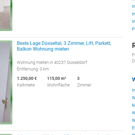
I
I
I
P
Beste Lage Düsseltal, 3 Zimmer, Lift, Parkett,
Balkon Wohnung mieten
F
D
Wohnung mieten in 40237 Düsseldorf
Entfernung: 0 km
1.250,00 €
115,00 m²
3
W
Kaltmiete
Wohnfläche
Zimmer
I
W
M
W
W
E