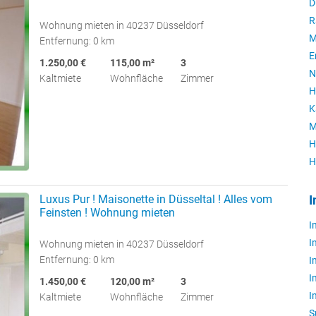
D
R
Wohnung mieten in 40237 Düsseldorf
M
Entfernung: 0 km
E
1.250,00 €
115,00 m²
3
N
Kaltmiete
Wohnfläche
Zimmer
H
K
M
H
H
Luxus Pur ! Maisonette in Düsseltal ! Alles vom
I
Feinsten ! Wohnung mieten
I
I
Wohnung mieten in 40237 Düsseldorf
Entfernung: 0 km
I
I
1.450,00 €
120,00 m²
3
I
Kaltmiete
Wohnfläche
Zimmer
S