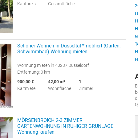
Kaufpreis
Gesamtfläche
2
H
H
H
G
T
Schöner Wohnen in Düsseltal *möbliert (Garten,
Schwimmbad) Wohnung mieten
H
H
Wohnung mieten in 40237 Düsseldorf
Entfernung: 0 km
900,00 €
42,00 m²
1
B
Kaltmiete
Wohnfläche
Zimmer
b
d
Q
MÖRSENBROICH 2-3 ZIMMER
GARTENWOHNUNG IN RUHIGER GRÜNLAGE
Wohnung kaufen