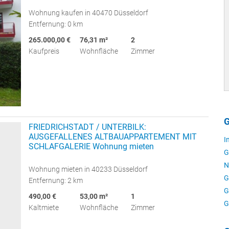
Wohnung kaufen in 40470 Düsseldorf
Entfernung: 0 km
265.000,00 €
76,31 m²
2
Kaufpreis
Wohnfläche
Zimmer
G
FRIEDRICHSTADT / UNTERBILK:
AUSGEFALLENES ALTBAUAPPARTEMENT MIT
I
SCHLAFGALERIE Wohnung mieten
G
N
Wohnung mieten in 40233 Düsseldorf
G
Entfernung: 2 km
G
490,00 €
53,00 m²
1
G
Kaltmiete
Wohnfläche
Zimmer