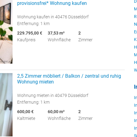
D
provisionsfrei* Wohnung kaufen
M
R
Wohnung kaufen in 40476 Düsseldorf
Entfernung: 1 km
N
E
229.795,00 €
37,53 m²
2
K
Kaufpreis
Wohnfläche
Zimmer
H
M
H
W
2,5 Zimmer möbliert / Balkon / zentral und ruhig
Wohnung mieten
I
Wohnung mieten in 40479 Düsseldorf
I
Entfernung: 1 km
I
600,00 €
60,00 m²
2
I
Kaltmiete
Wohnfläche
Zimmer
I
I
S