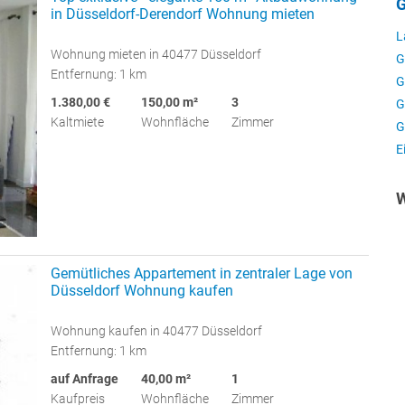
G
in Düsseldorf-Derendorf Wohnung mieten
L
Wohnung mieten in 40477 Düsseldorf
G
Entfernung: 1 km
G
1.380,00 €
150,00 m²
3
G
Kaltmiete
Wohnfläche
Zimmer
G
E
W
Gemütliches Appartement in zentraler Lage von
Düsseldorf Wohnung kaufen
Wohnung kaufen in 40477 Düsseldorf
Entfernung: 1 km
auf Anfrage
40,00 m²
1
Kaufpreis
Wohnfläche
Zimmer