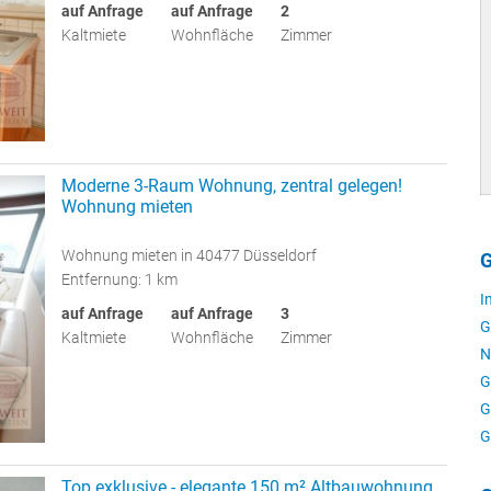
auf Anfrage
auf Anfrage
2
Kaltmiete
Wohnfläche
Zimmer
Moderne 3-Raum Wohnung, zentral gelegen!
Wohnung mieten
Wohnung mieten in 40477 Düsseldorf
G
Entfernung: 1 km
I
auf Anfrage
auf Anfrage
3
G
Kaltmiete
Wohnfläche
Zimmer
N
G
G
G
Top exklusive - elegante 150 m² Altbauwohnung