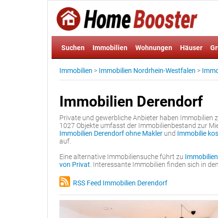
Suchen
Immobilien
Wohnungen
Häuser
Gr
Immobilien
>
Immobilien Nordrhein-Westfalen
>
Immob
Immobilien Derendorf
Private und gewerbliche Anbieter haben Immobilien
1027 Objekte umfasst der Immobilienbestand zur Miet
Immobilien Derendorf ohne Makler
und
Immobilie kos
auf.
Eine alternative Immobiliensuche führt zu
Immobilien
von Privat
. Interessante Immobilien finden sich in 
RSS Feed Immobilien Derendorf