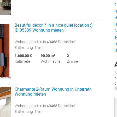
2
H
H
H
Beautiful decor! * In a nice quiet location :)
ID:05339 Wohnung mieten
G
T
Wohnung mieten in 40468 Düsseldorf
H
Entfernung: 1 km
H
1.600,00 €
90,00 m²
2
Kaltmiete
Wohnfläche
Zimmer
B
b
d
Q
Charmante 2-Raum Wohnung in Unterrath
Wohnung mieten
Wohnung mieten in 40468 Düsseldorf
Entfernung: 1 km