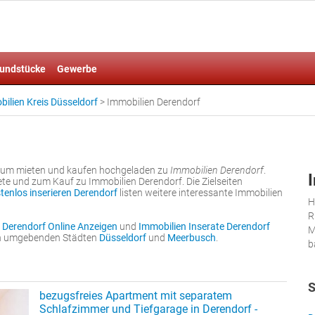
undstücke
Gewerbe
ilien Kreis Düsseldorf
>
Immobilien Derendorf
 zum mieten und kaufen hochgeladen zu
Immobilien Derendorf
.
e und zum Kauf zu Immobilien Derendorf. Die Zielseiten
tenlos inserieren Derendorf
listen weitere interessante Immobilien
H
R
 Derendorf Online Anzeigen
und
Immobilien Inserate Derendorf
M
den umgebenden Städten
Düsseldorf
und
Meerbusch
.
b
S
bezugsfreies Apartment mit separatem
Schlafzimmer und Tiefgarage in Derendorf -