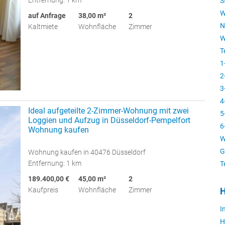
S
W
auf Anfrage
38,00 m²
2
N
Kaltmiete
Wohnfläche
Zimmer
W
T
1
2
3
4
Ideal aufgeteilte 2-Zimmer-Wohnung mit zwei
5
Loggien und Aufzug in Düsseldorf-Pempelfort
6
Wohnung kaufen
W
G
Wohnung kaufen in 40476 Düsseldorf
Entfernung: 1 km
T
189.400,00 €
45,00 m²
2
Kaufpreis
Wohnfläche
Zimmer
H
I
H