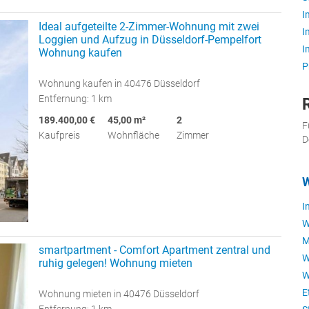
I
Ideal aufgeteilte 2-Zimmer-Wohnung mit zwei
I
Loggien und Aufzug in Düsseldorf-Pempelfort
I
Wohnung kaufen
P
Wohnung kaufen in 40476 Düsseldorf
Entfernung: 1 km
189.400,00 €
45,00 m²
2
F
Kaufpreis
Wohnfläche
Zimmer
D
W
I
W
M
smartpartment - Comfort Apartment zentral und
W
ruhig gelegen! Wohnung mieten
W
E
Wohnung mieten in 40476 Düsseldorf
Entfernung: 1 km