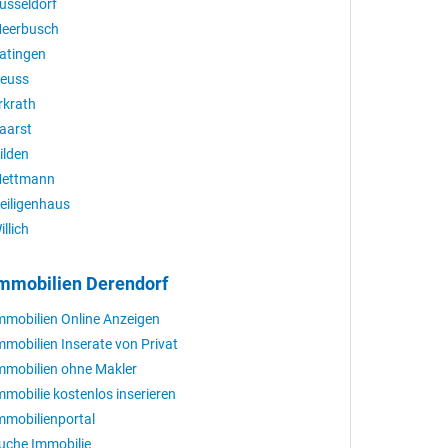
üsseldorf
eerbusch
atingen
euss
rkrath
aarst
ilden
ettmann
eiligenhaus
illich
mmobilien Derendorf
mmobilien Online Anzeigen
mmobilien Inserate von Privat
mmobilien ohne Makler
mmobilie kostenlos inserieren
mmobilienportal
uche Immobilie